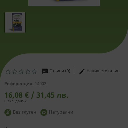
chat
edit
Отзиви (0)
Напишете отзив
Референция:
14002
16,08 € / 31,45 лв.
С вкл. данък
Без глутен
Натурални