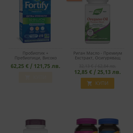
Пробиотик +
Риган Масло - Премиум
Пребиотици, Високо
Екстракт, Осигуряващ
Дозирани - Fortify
Карвакрол - Силен
62,25 € / 121,75 лв.
32,13 € / 62,84 лв.
Probiotic Extra Strength,
Имунитет И Защита От
12,85 € / 25,13 лв.
50 Млрд. CFU, 30 Капсули
Инфекции, 60 Капсули
КУПИ

КУПИ
