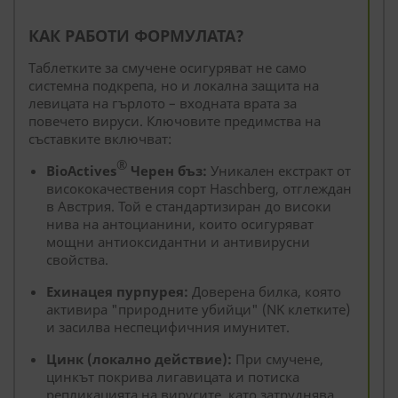
КАК РАБОТИ ФОРМУЛАТА?
Таблетките за смучене осигуряват не само
системна подкрепа, но и локална защита на
левицата на гърлото – входната врата за
повечето вируси. Ключовите предимства на
съставките включват:
®
BioActives
Черен бъз:
Уникален екстракт от
висококачествения сорт Haschberg, отглеждан
в Австрия. Той е стандартизиран до високи
нива на антоцианини, които осигуряват
мощни антиоксидантни и антивирусни
свойства.
Ехинацея пурпурея:
Доверена билка, която
активира "природните убийци" (NK клетките)
и засилва неспецифичния имунитет.
Цинк (локално действие):
При смучене,
цинкът покрива лигавицата и потиска
репликацията на вирусите, като затруднява