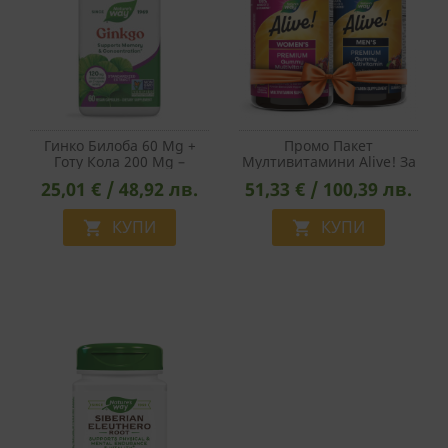
Гинко Билоба 60 Mg +
Промо Пакет
Готу Кола 200 Mg –
Мултивитамини Alive! За
Памет, Концентрация И
Жени И Мъже
25,01 € / 48,92 лв.
51,33 € / 100,39 лв.
Кръвообращение, 60
Веган Капсули
КУПИ
КУПИ

