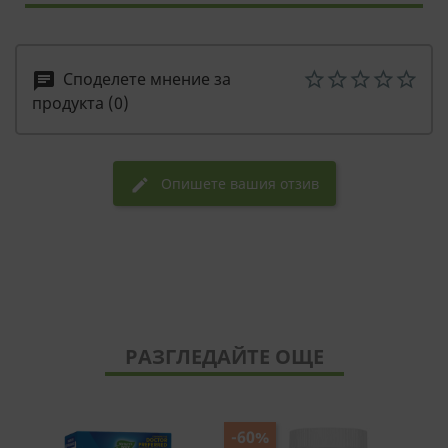
Споделете мнение за
chat
продукта (0)
Опишете вашия отзив
edit
РАЗГЛЕДАЙТЕ ОЩЕ
-60%