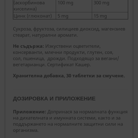
(аскорбинова
100 mg
300 mg
киселина)
Цинк (глюконат)
5 mg
15 mg
Сукроза, фруктоза, силициев диоксид, магензиев
стеарат, натурални аромати.
Не съдържа:
Изкуствени оцветители,
консерванти, млечни продукти, глутен, соя,
сол, пшеница, дрожди. Подходящо за вегани/
вегетарианци. Сертификат Кашер.
Хранителна добавка, 30 таблетки за смучене.
ДОЗИРОВКА И ПРИЛОЖЕНИЕ
Приложение:
Допринася за нормалната функция
на дихателната и имунната системи, както и за
поддържането на нормалните защитни сили на
организма.