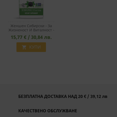
Женшен Сибирски - За
Жизненост И Виталност -
Адаптоген Срещу
15,77 € / 30,84 лв.
Умствена И Физическа
Умора, 425 Mg, 100
Капсули
КУПИ

БЕЗПЛАТНА ДОСТАВКА НАД 20 € / 39,12 лв
КАЧЕСТВЕНО ОБСЛУЖВАНЕ