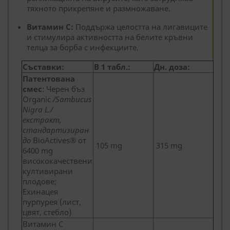
тяхното прикрепяне и размножаване.
Витамин С:
Поддържа целостта на лигавиците
и стимулира активността на белите кръвни
телца за борба с инфекциите.
Съставки:
В 1 табл.:
Дн. доза:
Патентована
смес
: Черен бъз
Organic
/Sambucus
Nigra L./
екстракт,
стандартизиран
до
BioActives® от
105 mg
315 mg
6400 mg
висококачествени
култивирани
плодове;
Ехинацея
пурпурея (лист,
цвят, стебло)
Витамин С