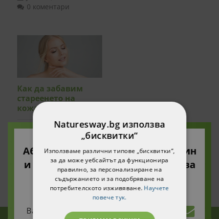
0 коментари
Как да забавим
стареенето на
кожата
Naturesway.bg използва
виж повече
„бисквитки“
Абонирайте се за нашия бюлетин
Използваме различни типове „бисквитки“,
March 10, 2022
за да може уебсайтът да функционира
0 коментари
и ще получите 10% намаление за
правилно, за персонализиране на
вашата първа поръчка!
съдържанието и за подобряване на
потребителското изживяване.
Научете
повече тук.