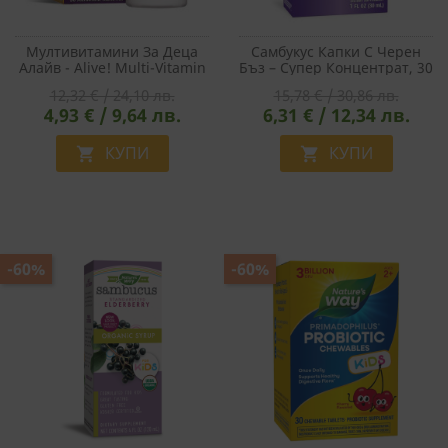
Мултивитамини За Деца
Самбукус Капки С Черен
Алайв - Alive! Multi-Vitamin
Бъз – Супер Концентрат, 30
For Children Gummies, 30
Ml
12,32 € / 24,10 лв.
15,78 € / 30,86 лв.
Желирани Таблетки
4,93 € / 9,64 лв.
6,31 € / 12,34 лв.
КУПИ
КУПИ


-60%
-60%