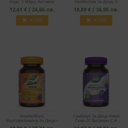
Кидс, 3 Млрд. Активни
Пробиотик За Деца, 3
Пробиотици, 30 Дъвчащи
Млрд. CFU, 60 Дъвчащи
12,61 € / 24,66 лв.
18,89 € / 36,95 лв.
Таблетки С Вкус На Череша
Таблетки С Вкус На Череша
СТАТИСТИЧЕСКИ
+ Подарък Гривна
КУПИ
КУПИ


МАРКЕТИНГOВИ
ФУНКЦИОНАЛНИ
НЕКЛАСИФИЦИРАНИ
Алайв/Alive!
Самбукус За Деца Имун
Мултивитамини За Деца –
Гъми (с Витамин С И
Имунна Защита И
Цинк), 40 Желирани