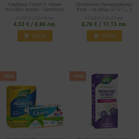
Самбукус Сироп С Черен
Пробиотик Примадофилус
Бъз (без Захар) - Sambucus
Кидс – За Деца (2-12 Г.), 3
Sugar Free Syrup, 120 Ml
Млрд. Активни
11,32 € / 22,14 лв.
17,52 € / 34,27 лв.
Пробиотици, 30 Дъвчащи
4,53 € / 8,86 лв.
8,76 € / 17,13 лв.
Таблетки С Вкус На
Портокал
КУПИ
КУПИ


-30%
-10%