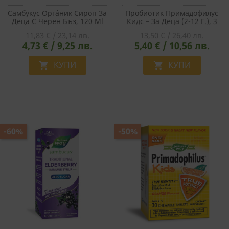
Самбукус Оргáник Сироп За
Пробиотик Примадофилус
Деца С Черен Бъз, 120 Ml
Кидс – За Деца (2-12 Г.), 3
Млрд. Активни
11,83 € / 23,14 лв.
13,50 € / 26,40 лв.
Пробиотици, 30 Дъвчащи
4,73 € / 9,25 лв.
5,40 € / 10,56 лв.
Таблетки С Вкус На Череша
КУПИ
КУПИ


-60%
-50%