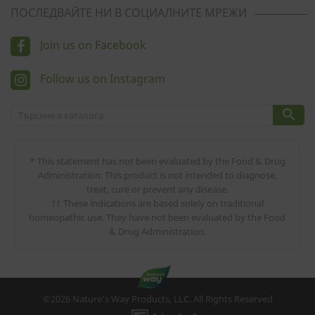
ПОСЛЕДВАЙТЕ НИ В СОЦИАЛНИТЕ МРЕЖИ
Join us on Facebook
Follow us on Instagram

* This statement has not been evaluated by the Food & Drug
Administration. This product is not intended to diagnose,
treat, cure or prevent any disease.
†† These indications are based solely on traditional
homeopathic use. They have not been evaluated by the Food
& Drug Administration.
©2026 Nature's Way Products, LLC. All Rights Reserved