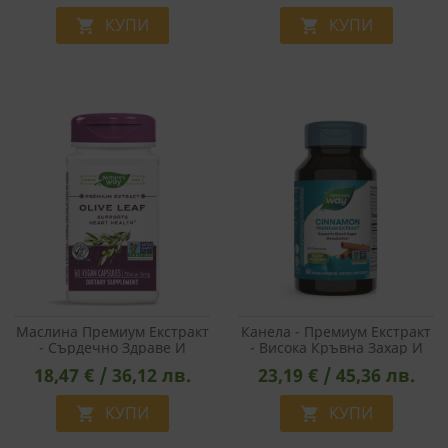
Средство, 150 G Прах
КУПИ
КУПИ


МАРКЕТИНГOВИ
ФУНКЦИОНАЛНИ
НЕКЛАСИФИЦИРАНИ
Маслина Премиум Екстракт
Канела - Премиум Екстракт
- Сърдечно Здраве И
- Висока Кръвна Захар И
Имунитет, 430 Mg, 60
Диабет, 500 Mg, 60 Капсули
18,47 € / 36,12 лв.
23,19 € / 45,36 лв.
Капсули
КУПИ
КУПИ

