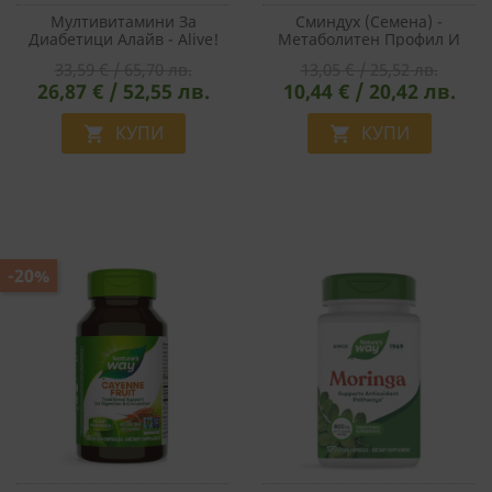
Мултивитамини За
Сминдух (семена) -
Диабетици Алайв - Alive!
Метаболитен Профил И
Diabetic Multivitamin, 60
Кръвна Захар, 565 Mg, 100
33,59 € / 65,70 лв.
13,05 € / 25,52 лв.
Таблетки
Капсули
26,87 € / 52,55 лв.
10,44 € / 20,42 лв.
КУПИ
КУПИ


-20%