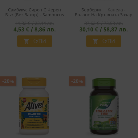
Самбукус Сироп С Черен
Берберин + Канела -
Бъз (без Захар) - Sambucus
Баланс На Кръвната Захар
Sugar Free Syrup, 120 Ml
И Метаболитна Подкрепа,
11,32 € / 22,14 лв.
37,62 € / 73,58 лв.
60 Капсули
4,53 € / 8,86 лв.
30,10 € / 58,87 лв.
КУПИ
КУПИ


-20%
-20%