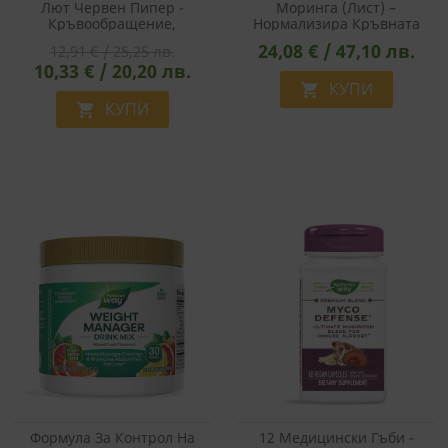
Лют Червен Пипер -
Моринга (лист) –
Кръвообращение,
Нормализира Кръвната
Храносмилане,
Захар, Холестерола И
24,08 € / 47,10 лв.
12,91 € / 25,25 лв.
Метаболизъм, 450 Mg, 100
Сърдечната Функция, 400
10,33 € / 20,20 лв.
Капсули
Mg, 120 Веган Капсули
КУПИ

КУПИ

Формула За Контрол На
12 Медицински Гъби -