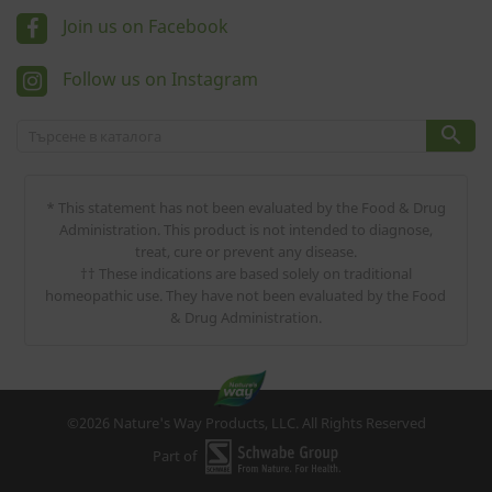
Join us on Facebook
Follow us on Instagram

* This statement has not been evaluated by the Food & Drug
Administration. This product is not intended to diagnose,
treat, cure or prevent any disease.
†† These indications are based solely on traditional
homeopathic use. They have not been evaluated by the Food
& Drug Administration.
©2026 Nature's Way Products, LLC. All Rights Reserved
Part of