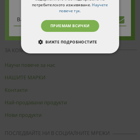
потребителското изживяване.
Научете
Политика за бисквитките
повече тук.
Моят профил
ПРИЕМАМ ВСИЧКИ
Карта на сайта
ВИЖТЕ ПОДРОБНОСТИТЕ
ЗА КОМПАНИЯТА
СТРОГО НЕОБХОДИМИ
Научи повече за нас
СТАТИСТИЧЕСКИ
НАШИТЕ МАРКИ
МАРКЕТИНГOВИ
Контакти
ФУНКЦИОНАЛНИ
Най-продавани продукти
Нови продукти
НЕКЛАСИФИЦИРАНИ
ПОСЛЕДВАЙТЕ НИ В СОЦИАЛНИТЕ МРЕЖИ