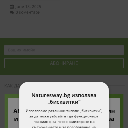
June 13, 2025
0 коментари
КАК ДА НАПРАВЯ ПОКУПКА
Naturesway.bg използва
Политика за поверителност
„бисквитки“
Абонирайте се за нашия бюлетин
Общи условия за пазаруване
Използваме различни типове „бисквитки“,
за да може уебсайтът да функционира
и ще получите 10% намаление за
Често задавани въпроси
правилно, за персонализиране на
вашата първа поръчка!
съдържанието и за подобряване на