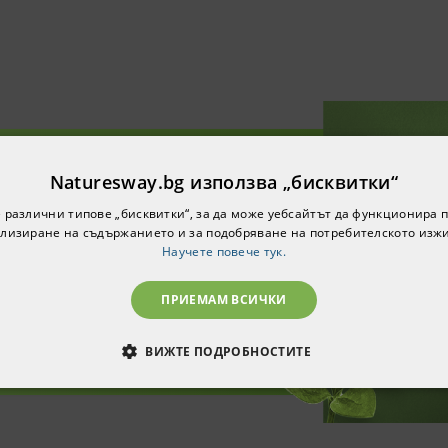
Naturesway.bg използва „бисквитки“
е за нашия бюлетин и ще
 различни типове „бисквитки“, за да може уебсайтът да функционира п
0% намаление за вашата
лизиране на съдържанието и за подобряване на потребителското изж
ърва поръчка!
Научете повече тук.
ПРИЕМАМ ВСИЧКИ
ВИЖТЕ ПОДРОБНОСТИТЕ
ОДИМИ
СТАТИСТИЧЕСКИ
МАРКЕТИНГOВИ
РАНИ