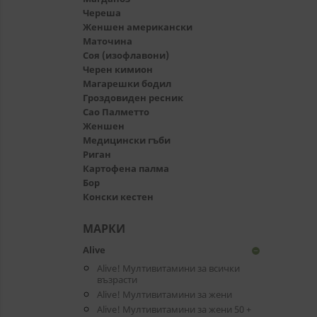
Череша
Женшен американски
Маточина
Соя (изофлавони)
Черен кимион
Магарешки бодил
Гроздовиден ресник
Сао Палметто
Женшен
Медицински гъби
Риган
Картофена палма
Бор
Конски кестен
МАРКИ
Alive
remove_circle
Alive! Мултивитамини за всички
възрасти
Alive! Мултивитамини за жени
Alive! Мултивитамини за жени 50 +