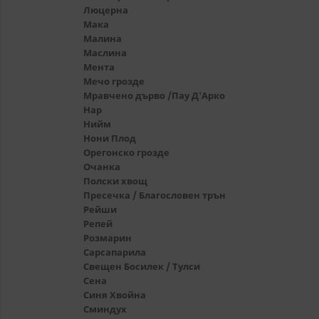
Люцерна
Мака
Малина
Маслина
Мента
Мечо грозде
Мравчено дърво /Пау Д'Арко
Нар
Нийм
Нони Плод
Орегонско грозде
Очанка
Полски хвощ
Пресечка / Благословен трън
Рейши
Репей
Розмарин
Сарсапaрила
Свещен Босилек / Тулси
Сена
Синя Хвойна
Сминдух