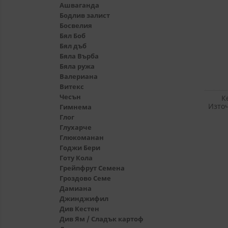
Ашваганда
Бодлив залист
Босвелия
Бял Боб
Бял дъб
Бяла Върба
Бяла ружа
Валериана
Витекс
Чесън
К
Изто
Гимнема
Жл
Глог
Глухарче
Глюкоманан
Годжи Бери
Готу Кола
Грейпфрут Семена
Гроздово Семе
Дамиана
Джинджифил
Див Кестен
Див Ям / Сладък картоф