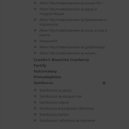
Alive! Мултивитамини за мъже 50 +
Alive! Мултивитамини за деца и
подрастващи
Alive! Мултивитамини за бременни и
кърмачки
Alive! Мултивитамини за коса, кожа и
нокти
Имунитет
Alive! Мултивитамини за диабетици
Alive! Мултивитамини за мъже
CranRx® Bioactive Cranberry
Fortify
Naturesway
Primadophilus
Sambucus
remove_circle
Sambucus за деца
Sambucus за възрастни
Sambucus сироп
Sambucus желирани таблетки
Sambucus капки
Sambucus таблетки за смучене