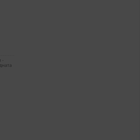
 -
дната
ули