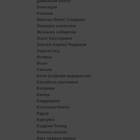
Дяволски нокът
Ехинацея
Ечемик
Женско биле/ Сладник
Женшен азиатски
Женшен сибирски
Жълт Кантарион
Златен Корен/ Родиола
Зърнастец
Иглика
Исоп
Канела
Келп (кафяви водорасли)
Китайска ангелика
Коприва
Копър
Кордицепс
Котешки Нокът
Кудзу
Куркума
Къдрав Лапад
Ленено масло
Лют червен пипер