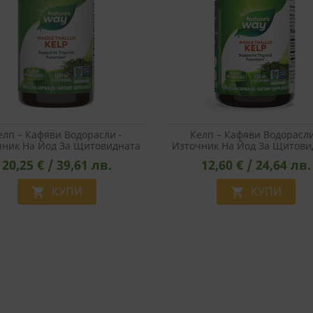
елп – Кафяви Водорасли -
Келп – Кафяви Водорасли
чник На Йод За Щитовидната
Източник На Йод За Щитови
еза, 600 Mg, 180 Капсули
Жлеза, 600 Mg, 100 Капс
20,25 € / 39,61 лв.
12,60 € / 24,64 лв.
КУПИ
КУПИ

