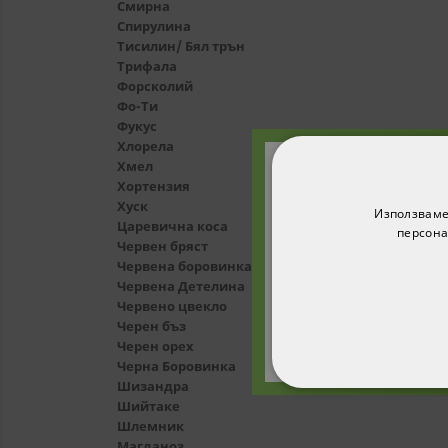
Смирна
Спирулина
Тисилин/ Бял трън
Трифала
Форсколий
Фо-Ти
Фукус
Хлорела
Хмел
Хортензия
Абонирайте с
Хуск
Използваме
получите 1
Царевична коса
персона
Червен бряст
п
Червена боровинка
Червена Детелина
Червено цвекло
Черен бъз
Черен орех
Черна Боровинка
Шизандра
СТРОГО НЕОБХ
Шийтаке
Шлемник
НЕКЛАСИФИЦИ
Магданоз