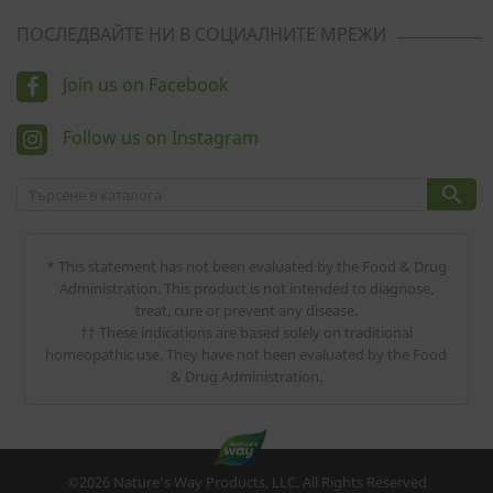
ПОСЛЕДВАЙТЕ НИ В СОЦИАЛНИТЕ МРЕЖИ
Join us on Facebook
Follow us on Instagram

* This statement has not been evaluated by the Food & Drug
Administration. This product is not intended to diagnose,
treat, cure or prevent any disease.
†† These indications are based solely on traditional
homeopathic use. They have not been evaluated by the Food
& Drug Administration.
©2026 Nature's Way Products, LLC. All Rights Reserved