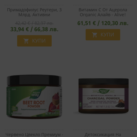
Примадофилус Реутери, 3
Витамин С От Ацерола
Млрд. Активни
Organic Алайв - Alive!
Пробиотици, 141.75 G Прах
Vitamin C From Organic
61,51 € / 120,30 лв.
42,42 € / 82,97 лв.
Acerola, 120 G Прах
33,94 € / 66,38 лв.
КУПИ

КУПИ

Червено Цвекло Премиум -
Детоксикация На