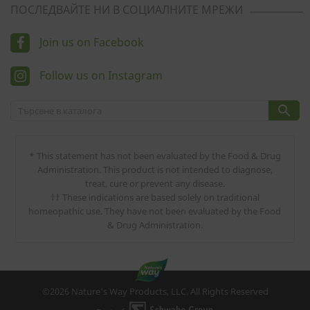
ПОСЛЕДВАЙТЕ НИ В СОЦИАЛНИТЕ МРЕЖИ
Join us on Facebook
Follow us on Instagram

* This statement has not been evaluated by the Food & Drug
Administration. This product is not intended to diagnose,
treat, cure or prevent any disease.
†† These indications are based solely on traditional
homeopathic use. They have not been evaluated by the Food
& Drug Administration.
©2026 Nature's Way Products, LLC. All Rights Reserved