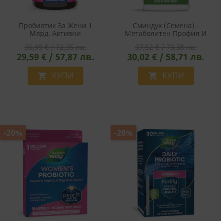
Пробиотик За Жени 1
Сминдух (семена) -
Млрд. Активни
Метаболитен Профил И
Пробиотици, 50 Желирани
Кръвна Захар, 565 Mg, 320
36,99 € / 72,35 лв.
37,52 € / 73,38 лв.
Таблетки, С Вкус На
Капсули
29,59 € / 57,87 лв.
30,02 € / 58,71 лв.
Портокал
КУПИ
КУПИ


-20%
-20%