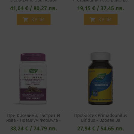
Enzymes, 100 Таблетки
100 Капсули
СТАТИСТИЧЕСКИ
41,04 € / 80,27 лв.
19,15 € / 37,45 лв.
КУПИ
КУПИ


МАРКЕТИНГOВИ
ФУНКЦИОНАЛНИ
НЕКЛАСИФИЦИРАНИ
При Киселини, Гастрит И
Пробиотик Primadophilus
Язва - Премиум Формула -
Bifidus – Здраве За
Деглициризиран Сладник /
Дебелото Черво, 5 Млрд.
38,24 € / 74,79 лв.
27,94 € / 54,65 лв.
Женско Биле DGL Ultra, 90
Активни Пробиотици, 90