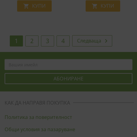
Капсули
Капсули, 90 Дози
КУПИ
КУПИ


1
2
3
4
Следваща

КАК ДА НАПРАВЯ ПОКУПКА
Политика за поверителност
Общи условия за пазаруване