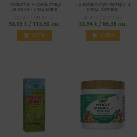
Пробиотик + Пребиотици
Примадофилус Реутери, 3
За Жени – Специална
Млрд. Активни
Грижа - Fortify Optima
Пробиотици, 141.75 G Прах
72,54 € / 141,88 лв.
42,42 € / 82,97 лв.
Women’s Probiotic, 90
58,03 € / 113,50 лв.
33,94 € / 66,38 лв.
Млрд. Активни
Пробиотици, 30 Капсули
КУПИ
КУПИ

