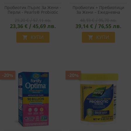
Пробиотик Пърлс За Жени -
Пробиотик + Пребиотици
Перли - Pearls® Probiotic
За Жени – Ежедневна
Women`s, 1 Млрд. Активни
Грижа - Fortify Women‘s
29,20 € / 57,11 лв.
48,93 € / 95,70 лв.
Пробиотици, 30 Софтгел
Probiotic, 30 Млрд. Активни
23,36 € / 45,69 лв.
39,14 € / 76,55 лв.
Капсули
Пробиотици, 30 Капсули
КУПИ
КУПИ


-20%
-20%