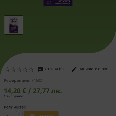
chat
edit
Отзиви (0)
Напишете отзив
Референция:
31632
14,20 € / 27,77 лв.
С вкл. данък
Количество