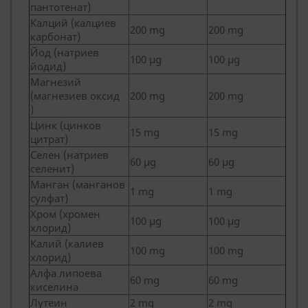
пантотенат)
Калций (калциев
200 mg
200 mg
карбонат)
Йод (натриев
100 µg
100 µg
йодид)
Магнезий
(магнезиев оксид
200 mg
200 mg
)
Цинк (цинков
15 mg
15 mg
цитрат)
Селен (натриев
60 µg
60 µg
селенит)
Манган (манганов
1 mg
1 mg
сулфат)
Хром (хромен
100 µg
100 µg
хлорид)
Калий (калиев
100 mg
100 mg
хлорид)
Алфа липоева
60 mg
60 mg
киселина
Лутеин
2 mg
2 mg