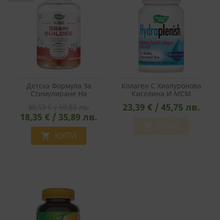
Детска Формула За
Колаген С Хиалуронова
Стимулиране На
Киселина И МСМ
Мозъчната Дейност -
Hydraplenish/
23,39 € / 45,75 лв.
30,59 € / 59,83 лв.
Kids Brain Builder, 60
Хидраплениш - Красива
18,35 € / 35,89 лв.
Желирани Таблетки
Кожа И Здрави Стави,
750 Mg, 30 Капсули
КУПИ

КУПИ
