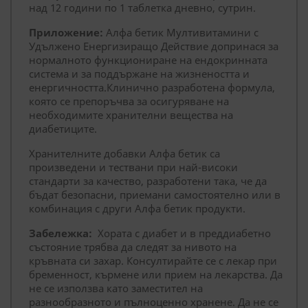
над 12 години по 1 таблетка дневно, сутрин.
Приложение:
Алфа бетик Мултивитамини с
Удължено Енергизиращо Действие допринася за
нормалното функциониране на ендокринната
система и за поддържане на жизнеността и
енергичността.Клинично разработена формула,
която се препоръчва за осигуряване на
необходимите хранителни вещества на
диабетиците.
Хранителните добавки Алфа бетик са
произведени и тествани при най-високи
стандарти за качество, разработени така, че да
бъдат безопасни, приемани самостоятелно или в
комбинация с други Алфа бетик продукти.
Забележка:
Хората с диабет и в преддиабетно
състояние трябва да следят за нивото на
кръвната си захар. Консултирайте се с лекар при
бременност, кърмене или прием на лекарства. Да
не се използва като заместител на
разнообразното и пълноценно хранене. Да не се