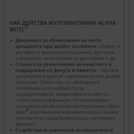
КАК ДЕЙСТВА МУЛТИВИТАМИН ALPHA
®
BETIC
Допринася за облекчаване на често
срещаните при диабет състояния
: слабост и
умствено и физическо изтощение, зрителни
нарушения, чести позиви за уриниране и др.
Спомага за увеличаване на енергията и
поддържане на фокуса и паметта
– лесната
уморяемост е един от характерните при диабет
симптоми. Освен нея, се наблюдава и
отслабване на способността за
съсредоточаване, запаметяване и работа с
голям обем информация. Оптимизирайки
глюкозния метаболизъм, мултивитамин Alpha
®
betic
възстановява жизнените сили и оказва
положително въздействие върху умствената
функция.
Съдейства за укрепване на имунитета и