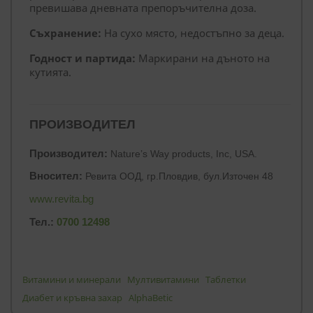
превишава дневната препоръчителна доза.
Съхранение:
На сухо място, недостъпно за деца.
Годност и партида:
Маркирани на дъното на
кутията.
ПРОИЗВОДИТЕЛ
Производител:
Nature’s Way products, Inc, USA.
Вносител:
Ревита ООД, гр.Пловдив, бул.Източен 48
www.revita.bg
Тел.:
0700 12498
Витамини и минерали
Мултивитамини
Таблетки
Диабет и кръвна захар
AlphaBetic