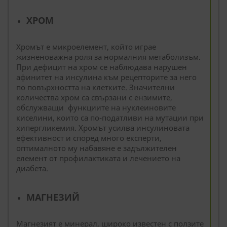
ХРОМ
Хромът е микроелемент, който играе
жизненоважна роля за нормалния метаболизъм.
При дефицит на хром се наблюдава нарушен
афинитет на инсулина към рецепторите за него
по повърхността на клетките. Значителни
количества хром са свързани с ензимите,
обслужващи функциите на нуклеиновите
киселини, които са по-податливи на мутации при
хипергликемия. Хромът усилва инсулиновата
ефективност и според много експерти,
оптималното му набавяне е задължителен
елемент от профилактиката и лечението на
диабета.
МАГНЕЗИЙ
Магнезият е минерал, широко известен с ползите