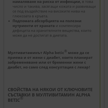
намаляване на риска от инфекции,
в това
число и такива, засягащи кожата и развиващи
се под въздействие на високите нива на
глюкозата в кръвта.
Подпомага абсорбцията на полезни
нутриенти от храната
и компенсира
дефицита на хранителните вещества, които
може да не достигат в диетата.
®
Мултивитаминът Alpha betic
може да се
приема и от жени с диабет, които планират
забременяване или от бременни жени с
диабет, но само след консултация с лекар!
СВОЙСТВА НА НЯКОИ ОТ КЛЮЧОВИТЕ
СЪСТАВКИ В МУЛТИВИТАМИН ALPHA
®
BETIC