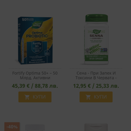
Fortify Optima 50+ – 50
Сена - При Запек И
Млрд. Активни
Токсини В Червата -
Пробиотици, 7 Щама За
Детоксикация На
45,39 € / 88,78 лв.
12,95 € / 25,33 лв.
Хора Над 50 Г., 30 V-
Стомашно-Чревния
Капсули
Тракт, 450 Mg, 100
КУПИ
Капсули
КУПИ


-40%