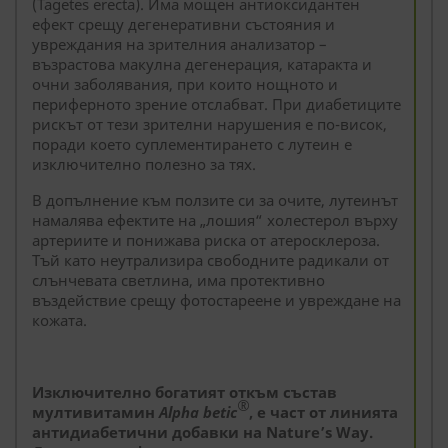
(Tagetes erecta). Има мощен антиоксидантен
ефект срещу дегенеративни състояния и
увреждания на зрителния анализатор –
възрастова макулна дегенерация, катаракта и
очни заболявания, при които нощното и
периферното зрение отслабват. При диабетиците
рискът от тези зрителни нарушения е по-висок,
поради което суплементирането с лутеин е
изключително полезно за тях.
В допълнение към ползите си за очите, лутеинът
намалява ефектите на „лошия“ холестерол върху
артериите и понижава риска от атеросклероза.
Тъй като неутрализира свободните радикали от
слънчевата светлина, има протективно
въздействие срещу фотостареене и увреждане на
кожата.
Изключително богатият откъм състав
®
мултивитамин
Alpha betic
, е част от линията
антидиабетични добавки на Nature’s Way.