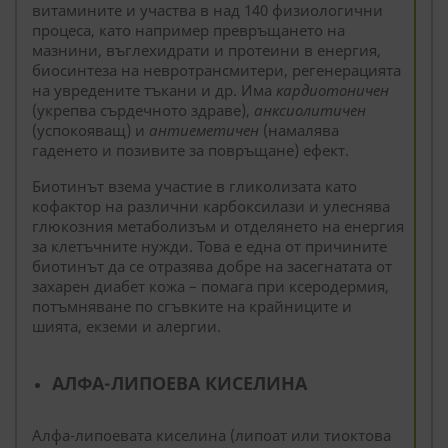
витамините и участва в над 140 физиологични
процеса, като например превръщането на
мазнини, въглехидрати и протеини в енергия,
биосинтеза на невротрансмитери, регенерацията
на увредените тъкани и др. Има
кардиотоничен
(укрепва сърдечното здраве),
анксиолитичен
(успокояващ) и
антиеметичен
(намалява
гаденето и позивите за повръщане) ефект.
Биотинът взема участие в гликолизата като
кофактор на различни карбоксилази и улеснява
глюкозния метаболизъм и отделянето на енергия
за клетъчните нужди. Това е една от причините
биотинът да се отразява добре на засегнатата от
захарен диабет кожа – помага при ксеродермия,
потъмняване по сгъвките на крайниците и
шията, екземи и алергии.
АЛФА-ЛИПОЕВА КИСЕЛИНА
Алфа-липоевата киселина (липоат или тиоктова