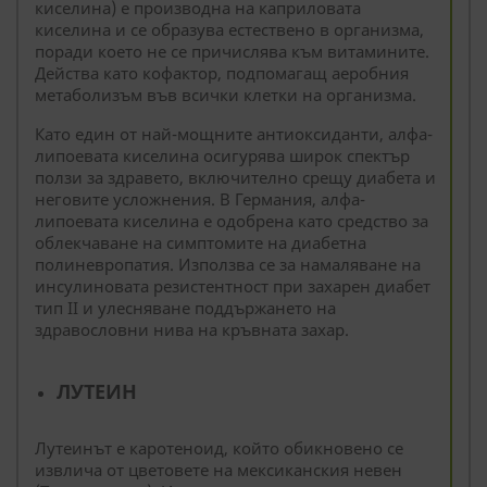
киселина) е производна на каприловата
киселина и се образува естествено в организма,
поради което не се причислява към витамините.
Действа като кофактор, подпомагащ аеробния
метаболизъм във всички клетки на организма.
Като един от най-мощните антиоксиданти, алфа-
липоевата киселина осигурява широк спектър
ползи за здравето, включително срещу диабета и
неговите усложнения. В Германия, алфа-
липоевата киселина е одобрена като средство за
облекчаване на симптомите на диабетна
полиневропатия. Използва се за намаляване на
инсулиновата резистентност при захарен диабет
тип II и улесняване поддържането на
здравословни нива на кръвната захар.
ЛУТЕИН
Лутеинът е каротеноид, който обикновено се
извлича от цветовете на мексиканския невен