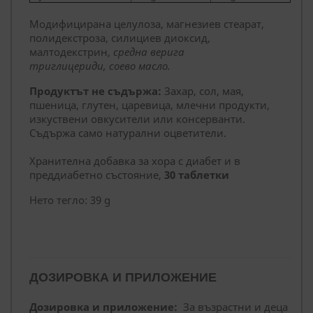
Модифицирана целулоза, магнезиев стеарат,
полидекстроза, силициев диоксид,
малтодекстрин,
средна верига
триглицериди
,
с
оево масло
.
Продуктът не съдържа:
Захар, сол, мая,
пшеница, глутен, царевица, млечни продукти,
изкуствени овкусители или консерванти.
Съдържа само натурални оцветители.
Хранителна добавка за хора с диабет и в
преддиабетно състояние,
30 таблетки
Нето тегло: 39 g
ДОЗИРОВКА И ПРИЛОЖЕНИЕ
Дозировка и приложение:
За възрастни и деца