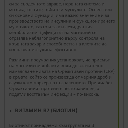
си за сърдечното здраве, нервната система и
мозъка, костите, зъбите и мускулите. Освен тези
си основни функции, има важно значение и за
производството на инсулина и функционирането
му в тялото, както и за въглехидратния
метаболизъм. Дефицитът на магнезий се
отразява неблагоприятно върху контрола на
кръвната захар и способността на клетките да
използват инсулина ефективно.
Различни проучвания установяват, че приемът
на магнезиеви добавки води до значително
намаляване нивата на С-реактивен протеин (CRP)
в кръвта, който се произвежда от черния дроб и
служи като маркер на възпалението. При диабет
С-реактивният протеин е често завишен, а
податливостта към инфекции – по-висока.
ВИТАМИН В7 (БИОТИН)
Биотинът принадлежи към групата на В