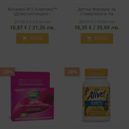
Витамин В15 Комплекс™
Детска Формула За
(Диметилглицин) -
Стимулиране На
Клетъчна Енергия,
Мозъчната Дейност - Kids
27,18 € / 53,16 лв.
30,59 € / 59,83 лв.
Невропротекция И
Brain Builder, 60 Желирани
10,87 € / 21,26 лв.
18,35 € / 35,89 лв.
Сърдечно Здраве, 60
Таблетки
Капсули
КУПИ
КУПИ


-20%
-20%