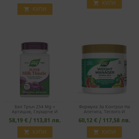
СТАТИСТИЧЕСКИ
КУПИ

КУПИ

МАРКЕТИНГOВИ
ФУНКЦИОНАЛНИ
НЕКЛАСИФИЦИРАНИ
Бял Трън 254 Mg +
Формула За Контрол На
Артишок, Глухарче И
Апетита, Теглото И
Женско Биле – Черен Дроб
Коремните Мазнини -
58,19 € / 113,81 лв.
60,12 € / 117,58 лв.
И Детокс, 120 Капсули
Weight Manager 170.7 G
Прах, С Плодов Вкус
КУПИ
КУПИ

