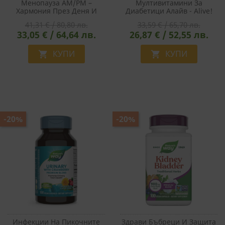
Менопауза AM/PM –
Мултивитамини За
Хармония През Деня И
Диабетици Алайв - Alive!
Спокоен Сън През Нощта,
Diabetic Multivitamin, 60
41,31 € / 80,80 лв.
33,59 € / 65,70 лв.
2x30 Таблетки
Таблетки
33,05 € / 64,64 лв.
26,87 € / 52,55 лв.
КУПИ
КУПИ


-20%
-20%
Инфекции На Пикочните
Здрави Бъбреци И Защита