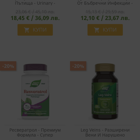
Пътища - Urinary -
От Бъбречни Инфекции -
Премиум Формула С
Kidney Bladder - Премиум
23,06 € / 45,10 лв.
15,13 € / 29,59 лв.
Червена Боровинка И
Формула С Билки, 100
18,45 € / 36,09 лв.
12,10 € / 23,67 лв.
Билки, 100 Капсули
Капсули
КУПИ
КУПИ


-20%
-20%
Ресвератрол - Премиум
Leg Veins - Разширени
Формула - Супер
Вени И Нарушено
Антиоксидант За Сърцето
Кръвообращение -