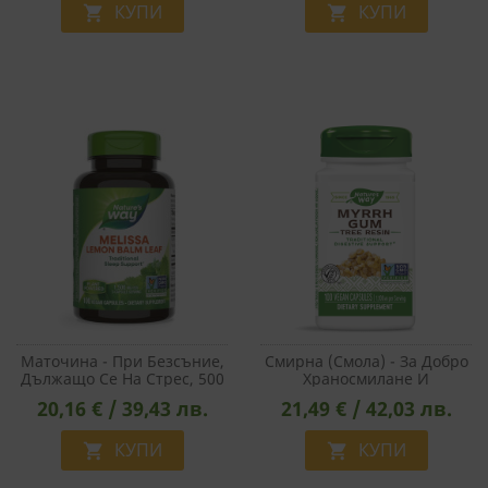
КУПИ
КУПИ


МАРКЕТИНГOВИ
ФУНКЦИОНАЛНИ
НЕКЛАСИФИЦИРАНИ
Маточина - При Безсъние,
Смирна (смола) - За Добро
Дължащо Се На Стрес, 500
Храносмилане И
Mg Х 100 Капсули
Детоксикация, 550 Mg, 100
20,16 € / 39,43 лв.
21,49 € / 42,03 лв.
Капсули
КУПИ
КУПИ

