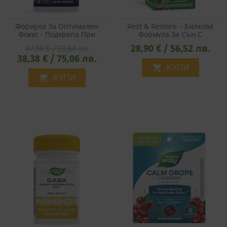
Формула За Оптимален
Rest & Restore – Билкова
Фокус - Подкрепа При
Формула За Сън С
Изтощителен Умствен
Валериана И Ашваганда,
28,90 € / 56,52 лв.
47,98 € / 93,84 лв.
Труд, 60 Капсули
30 Капсули
38,38 € / 75,06 лв.
КУПИ

КУПИ
