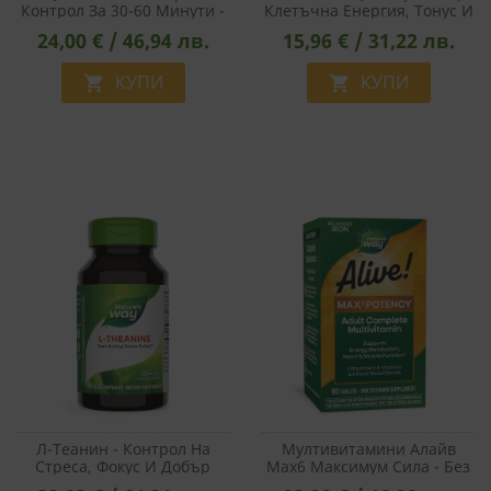
Контрол За 30-60 Минути -
Клетъчна Енергия, Тонус И
Ашваганда И L-Теанин
Зрение, 400 Mg, 30
24,00 € / 46,94 лв.
15,96 € / 31,22 лв.
Срещу Тревожност И
Таблетки
Безсъние, 40 Желирани
Таблетки
КУПИ
КУПИ


Л-Теанин - Контрол На
Мултивитамини Алайв
Стреса, Фокус И Добър
Max6 Максимум Сила - Без
Сън, 60 Капсули
Желязо - Alive!® Max6