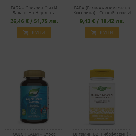
ГАБА – Спокоен Сън И
ГАБА (гама-Аминомаслена
Баланс На Нервната
Киселина) - Спокойствие И
Система, 250 Mg, 60
Нежен Антистрес Ефект,
26,46 € / 51,75 лв.
9,42 € / 18,42 лв.
Капсули
100 Mg Х 6 Таблетки За
Смучене, С Вкус На Череша
КУПИ
КУПИ


QUICK CALM – Стрес
Витамин В2 (рибофлавин) -