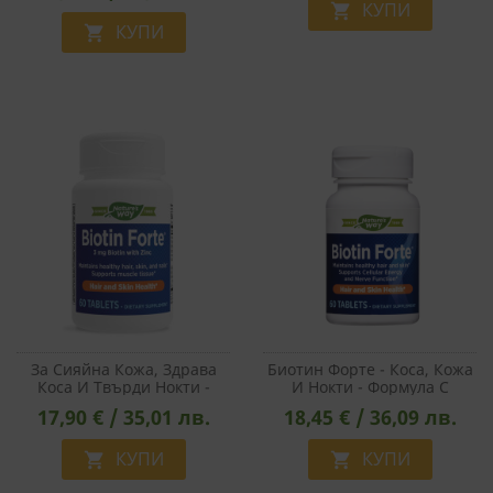
СТАТИСТИЧЕСКИ
КУПИ

КУПИ

МАРКЕТИНГOВИ
ФУНКЦИОНАЛНИ
НЕКЛАСИФИЦИРАНИ
За Сияйна Кожа, Здрава
Биотин Форте - Коса, Кожа
Коса И Твърди Нокти -
И Нокти - Формула С
Биотин Форте® С Цинк , 60
Витамини, 60 Таблетки
17,90 € / 35,01 лв.
18,45 € / 36,09 лв.
Таблетки
КУПИ
КУПИ

