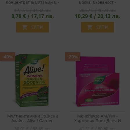
Концентрат & Витамин С -
Болка, Скованост -
Премиум Формула Срещу
Премиум Екстракт, 307 Mg,
17,55 € / 34,32 лв.
20,57 € / 40,23 лв.
Уроинфекции, 60 Таблетки
60 Таблетки
8,78 € / 17,17 лв.
10,29 € / 20,13 лв.
КУПИ
КУПИ


-40%
-20%
Мултивитамини За Жени
Менопауза AM/PM –
Алайв - Alive! Garden
Хармония През Деня И
Goodness™ Women`s Multi-
Спокоен Сън През Нощта,
30,01 € / 58,69 лв.
41,31 € / 80,80 лв.
Vitamin, 60 Таблетки
2x30 Таблетки