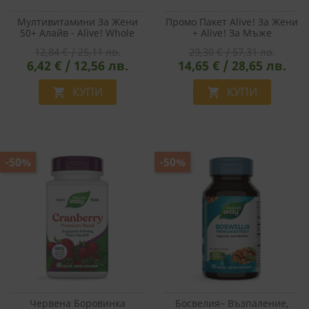
Мултивитамини За Жени
Промо Пакет Alive! За Жени
50+ Алайв - Alive! Whole
+ Alive! За Мъже
Food Energizer Women's
12,84 € / 25,11 лв.
29,30 € / 57,31 лв.
50+, 30 Таблетки
6,42 € / 12,56 лв.
14,65 € / 28,65 лв.
КУПИ
КУПИ


-50%
-50%
Червена Боровинка
Босвелия– Възпаление,