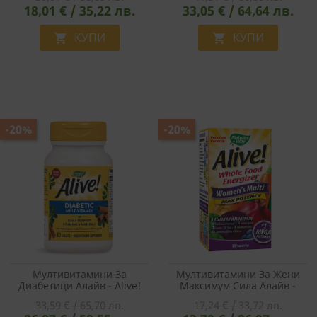
18,01 € / 35,22 лв.
33,05 € / 64,64 лв.
КУПИ
КУПИ


-20%
-20%
Мултивитамини За
Мултивитамини За Жени
Диабетици Алайв - Alive!
Максимум Сила Алайв -
Diabetic Multivitamin, 60
Alive! Women's Multi Max
33,59 € / 65,70 лв.
17,24 € / 33,72 лв.
Таблетки
Potency Whole Food