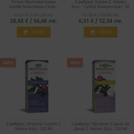
Течен Мултивитамин
Самбукус Капки С Черен
Алайв Максимум Сила -
Бъз – Супер Концентрат, 30
Alive! Complete Liquid
Ml
72,21 € / 141,23 лв.
15,78 € / 30,86 лв.
Multivitamin Max Potency,
28,88 € / 56,48 лв.
6,31 € / 12,34 лв.
900 Ml, 180 Дози За 6
Месеца Прием
КУПИ
КУПИ


-60%
-60%
Самбукус Original Сироп С
Самбукус Оргáник Сироп За
Черен Бъз, 120 Ml
Деца С Черен Бъз, 120 Ml