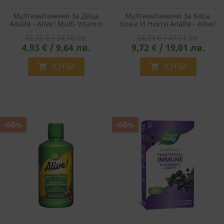
Мултивитамини За Деца
Мултивитамини За Коса,
Алайв - Alive! Multi-Vitamin
Кожа И Нокти Алайв - Alive!
For Children Gummies, 30
Hair, Skin & Nails
12,32 € / 24,10 лв.
24,29 € / 47,51 лв.
Желирани Таблетки
Multivitamin, 60 Софтгел
4,93 € / 9,64 лв.
9,72 € / 19,01 лв.
Капсули
КУПИ
КУПИ


-60%
-60%