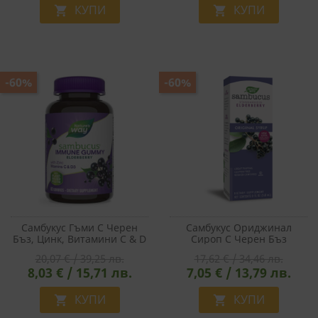
СТАТИСТИЧЕСКИ
КУПИ
КУПИ


МАРКЕТИНГOВИ
ФУНКЦИОНАЛНИ
-60%
-60%
НЕКЛАСИФИЦИРАНИ
Самбукус Гъми С Черен
Самбукус Ориджинал
Бъз, Цинк, Витамини С & D
Сироп С Черен Бъз
- Sambucus Gummies, 60
Sambucus - Original Syrup,
20,07 € / 39,25 лв.
17,62 € / 34,46 лв.
Желирани Таблетки
240 Ml
8,03 € / 15,71 лв.
7,05 € / 13,79 лв.
КУПИ
КУПИ

