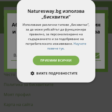
Naturesway.bg използва
„бисквитки“
Абонирайте се за нашия бюлетин
Използваме различни типове „бисквитки“,
за да може уебсайтът да функционира
и ще получите 10% намаление за
правилно, за персонализиране на
вашата първа поръчка!
съдържанието и за подобряване на
КАК ДА НАПРАВЯ ПОКУПКА
потребителското изживяване.
Научете
повече тук.
Политика за поверителност
ПРИЕМАМ ВСИЧКИ
Общи условия за пазаруване
ВИЖТЕ ПОДРОБНОСТИТЕ
Често задавани въпроси
Политика за бисквитките
СТРОГО НЕОБХОДИМИ
Моят профил
СТАТИСТИЧЕСКИ
Карта на сайта
МАРКЕТИНГOВИ