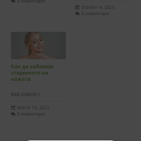
0 коментари
October 4, 2023
0 коментари
Как да забавим
стареенето на
кожата
виж повече
March 10, 2022
0 коментари