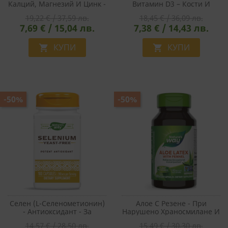
Калций, Магнезий И Цинк -
Витамин D3 – Кости И
Костно Здраве, Имунитет,
Мускули, 100 Капсули
19,22 € / 37,59 лв.
18,45 € / 36,09 лв.
Енергия, 100 Капсули
7,69 € / 15,04 лв.
7,38 € / 14,43 лв.
КУПИ
КУПИ


-50%
-50%
Селен (L-Селенометионин)
Алое С Резене - При
- Антиоксидант - За
Нарушено Храносмилане И
Стимулиране Функцията На
Запек, 100 Капсули
14,57 € / 28,50 лв.
15,49 € / 30,30 лв.
Щитовидната Жлеза, 200