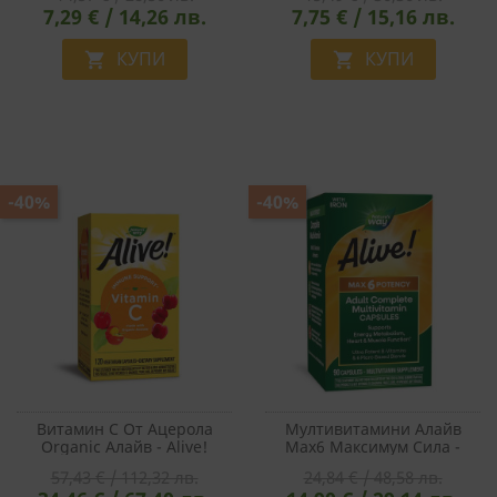
7,29 € / 14,26 лв.
7,75 € / 15,16 лв.
Mcg, 100 Капсули
КУПИ
КУПИ


-40%
-40%
Витамин С От Ацерола
Мултивитамини Алайв
Organic Алайв - Alive!
Max6 Максимум Сила -
Vitamin C Immune Support,
Alive!® Max6 Potency
57,43 € / 112,32 лв.
24,84 € / 48,58 лв.
120 Капсули
Multivitamin, 90 Капсули