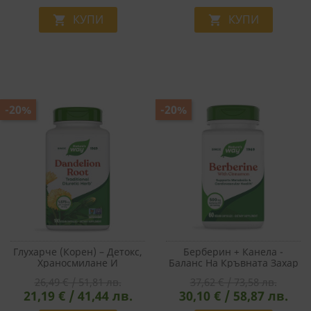
КУПИ
КУПИ


СТАТИСТИЧЕСКИ
МАРКЕТИНГOВИ
ФУНКЦИОНАЛНИ
-20%
-20%
НЕКЛАСИФИЦИРАНИ
Глухарче (корен) – Детокс,
Берберин + Канела -
Храносмилане И
Баланс На Кръвната Захар
Чернодробна Подкрепа,
И Метаболитна Подкрепа,
26,49 € / 51,81 лв.
37,62 € / 73,58 лв.
525 Mg, 180 Капсули„
60 Капсули
21,19 € / 41,44 лв.
30,10 € / 58,87 лв.