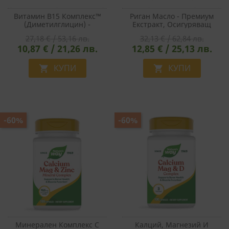
Витамин В15 Комплекс™
Риган Масло - Премиум
(Диметилглицин) -
Екстракт, Осигуряващ
Клетъчна Енергия,
Карвакрол - Силен
27,18 € / 53,16 лв.
32,13 € / 62,84 лв.
Невропротекция И
Имунитет И Защита От
10,87 € / 21,26 лв.
12,85 € / 25,13 лв.
Сърдечно Здраве, 60
Инфекции, 60 Капсули
Капсули
КУПИ
КУПИ


-60%
-60%
Минерален Комплекс С
Калций, Магнезий И