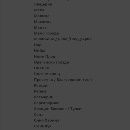
Люцерна
Мака
Малина
Маслина
Мента
Мечо грозде
Мравчено дърво /Пау Д'Арко
Нар
Нийм
Нони Плод
Орегонско грозде
Очанка
Полски хвощ
Пресечка / Благословен трън
Рейши
Репей
Розмарин
Сарсапaрила
Свещен Босилек / Тулси
Сена
Синя Хвойна
Сминдух