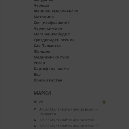
Череша
Женшен американски
Маточина
Соя (изофлавони)
Черен кимион
Магарешки бодил
Гроздовиден ресник
Сао Палметто
Женшен
Медицински гъби
Риган
Картофена палма
Бор
Конски кестен
МАРКИ
Alive
remove_circle
Alive! Мултивитамини за всички
възрасти
Alive! Мултивитамини за жени
Alive! Мултивитамини за жени 50 +