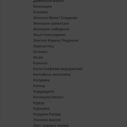
Дяволски нокът
Ехинацея
Ечемик
Женско биле/ Сладник
Женшен азиатски
Женшен сибирски
Жълт Кантарион
Златен Корен/ Родиола
Зърнастец
Иглика
Исоп
Канела
Келп (кафяви водорасли)
Китайска ангелика
Коприва
Копър
Кордицепс
Котешки Нокът
Кудзу
Куркума
Къдрав Лапад
Ленено масло
Лют червен пипер