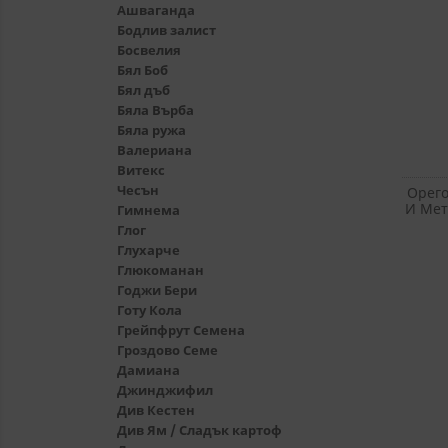
Ашваганда
Бодлив залист
Босвелия
Бял Боб
Бял дъб
Бяла Върба
Бяла ружа
Валериана
Витекс
Чесън
Орего
И Мет
Гимнема
Глог
Глухарче
Глюкоманан
Годжи Бери
Готу Кола
Грейпфрут Семена
Гроздово Семе
Дамиана
Джинджифил
Див Кестен
Див Ям / Сладък картоф