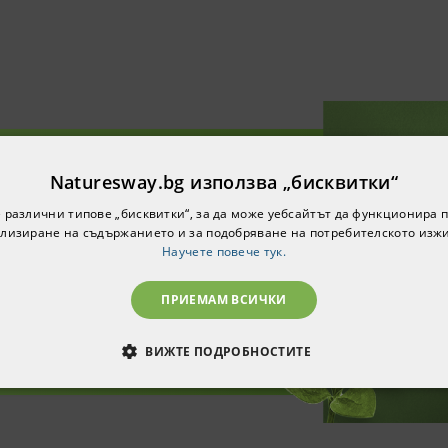
Naturesway.bg използва „бисквитки“
е за нашия бюлетин и ще
 различни типове „бисквитки“, за да може уебсайтът да функционира п
0% намаление за вашата
лизиране на съдържанието и за подобряване на потребителското изж
ърва поръчка!
Научете повече тук.
ПРИЕМАМ ВСИЧКИ
ВИЖТЕ ПОДРОБНОСТИТЕ
ОДИМИ
СТАТИСТИЧЕСКИ
МАРКЕТИНГOВИ
РАНИ