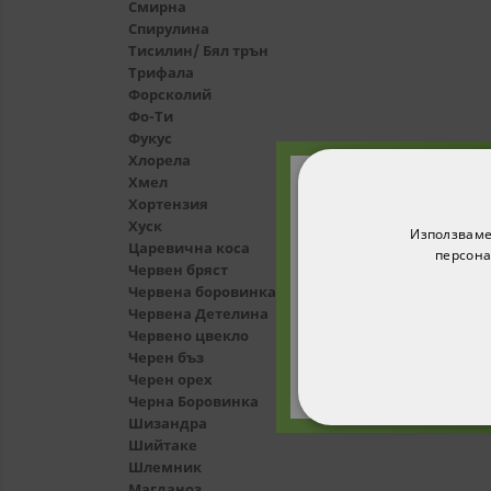
Смирна
Спирулина
Тисилин/ Бял трън
Трифала
Форсколий
Фо-Ти
Фукус
Хлорела
Хмел
Хортензия
Абонирайте с
Хуск
Използваме
получите 1
Царевична коса
персона
Червен бряст
п
Червена боровинка
Червена Детелина
Червено цвекло
Черен бъз
Черен орех
Черна Боровинка
Шизандра
СТРОГО НЕОБХ
Шийтаке
Шлемник
НЕКЛАСИФИЦИ
Магданоз