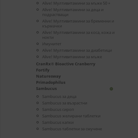
Alive! Мултивитамини за мъже 50 +
Alive! Мултивитамини за деца и
подрастващи
Alive! Мултивитамини за бременни и
кърмачки
Alive! Мултивитамини за коса, кожа и
нокти
Имунитет
Alive! Мултивитамини за диабетици
Alive! Мултивитамини за мъже
CranRx® Bioactive Cranberry
Fortify
Naturesway
Primadophilus
Sambucus
remove_circle
Sambucus за деца
Sambucus за възрастни
Sambucus сироп
Sambucus желирани таблетки
Sambucus капки
Sambucus таблетки за смучене