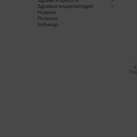
Здраве и красота
Здравна енциклопедия
Новини
НЕКЛАСИФИЦИ
Полезно
Уебинар
Ш
Под
Здр