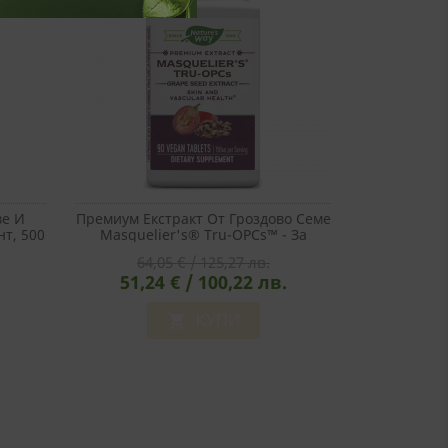
ве И
Премиум Екстракт От Гроздово Семе
т, 500
Masquelier's® Tru-OPCs™ - За
Сърцето, Мозъка, Зрението И
64,05 € / 125,27 лв.
Кожата, 90 Таблетки
51,24 € / 100,22 лв.
КУПИ
