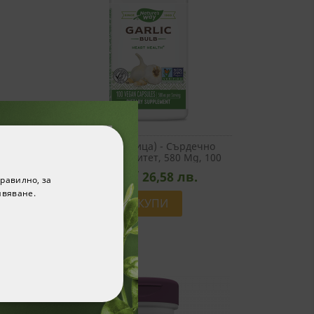
т -
Чесън (луковица) - Сърдечно
т, 430
Здраве И Имунитет, 580 Mg, 100
Капсули
13,59 € / 26,58 лв.
равилно, за
ивяване.
КУПИ

-20%
ФУНКЦИОНАЛНИ