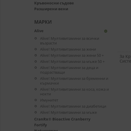
Кръвоносни съдове
Разширени вени
МАРКИ
Alive
remove_circle
Alive! Мултивитамини за всички
възрасти
Alive! Мултивитамини за жени
Alive! Мултивитамини за жени 50 +
За К
Систе
Alive! Мултивитамини за мъже 50 +
Alive! Мултивитамини за деца и
подрастващи
Alive! Мултивитамини за бременни и
кърмачки
Alive! Мултивитамини за коса, кожа и
нокти
Имунитет
Alive! Мултивитамини за диабетици
Alive! Мултивитамини за мъже
CranRx® Bioactive Cranberry
Fortify
Naturesway