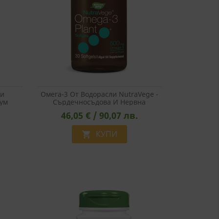
ри
Oмега-3 От Водорасли NutraVege -
ум
Сърдечносъдова И Нервна
ма, 90
Система, 30 Софтгел Капсули
46,05 € / 90,07 лв.
КУПИ
