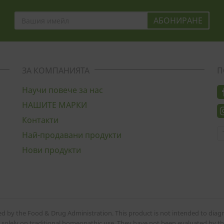
ЗА КОМПАНИЯТА
П
Научи повече за нас
НАШИТЕ МАРКИ
Контакти
Най-продавани продукти
Нови продукти
d by the Food & Drug Administration. This product is not intended to diagno
d solely on traditional homeopathic use. They have not been evaluated by t