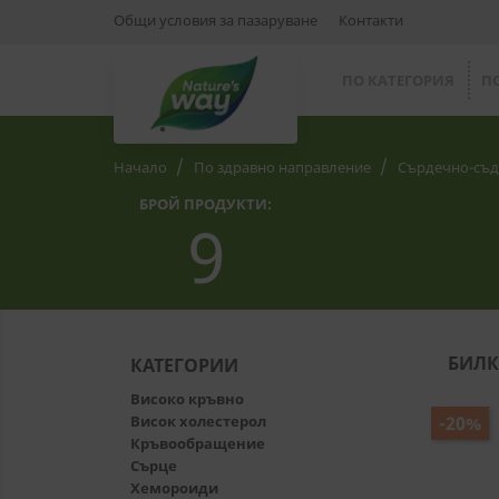
Общи условия за пазаруване
Контакти
ПО КАТЕГОРИЯ
П
Начало
По здравно направление
Сърдечно-съд
БРОЙ ПРОДУКТИ:
9
БИЛК
КАТЕГОРИИ
Високо кръвно
Висок холестерол
-20%
Кръвообращение
Сърце
Хемороиди