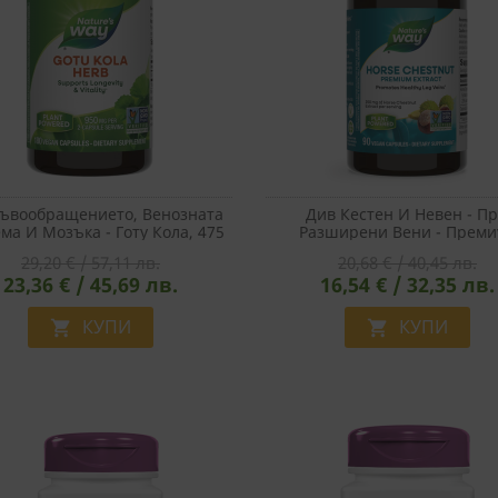
ръвообращението, Венозната
Див Кестен И Невен - П
ма И Мозъка - Готу Кола, 475
Разширени Вени - Преми
Mg, 180 Капсули
Формула За Венозната Систе
29,20 € / 57,11 лв.
20,68 € / 40,45 лв.
Капсули
23,36 € / 45,69 лв.
16,54 € / 32,35 лв.
КУПИ
КУПИ

