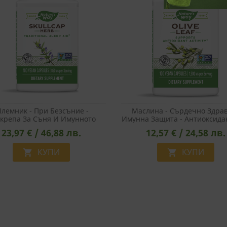
РАНИ
лемник - При Безсъние -
Маслина - Сърдечно Здра
крепа За Съня И Имунното
Имунна Защита - Антиоксидан
аве, 425 Mg Х 100 Капсули
Mg, 100 Капсули
23,97 € / 46,88 лв.
12,57 € / 24,58 лв.
КУПИ
КУПИ

