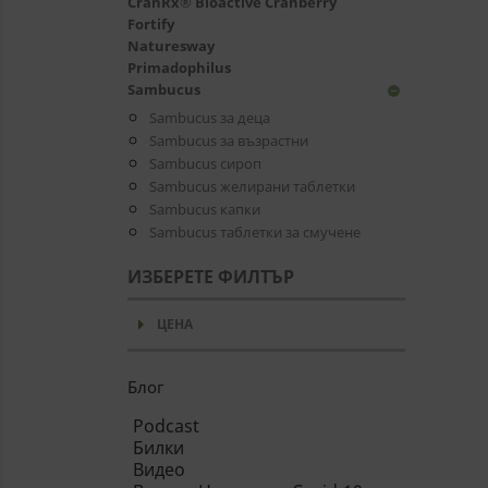
CranRx® Bioactive Cranberry
Fortify
Naturesway
Primadophilus
Sambucus
remove_circle
Sambucus за деца
Sambucus за възрастни
Sambucus сироп
Sambucus желирани таблетки
Sambucus капки
Sambucus таблетки за смучене
ИЗБЕРЕТЕ ФИЛТЪР
arrow_drop_down
ЦЕНА
Блог
Podcast
Билки
Видео