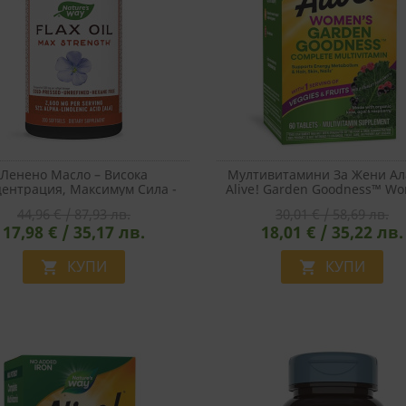
Ленено Масло – Висока
Мултивитамини За Жени Ал
ентрация, Максимум Сила -
Alive! Garden Goodness™ Wo
Oil Max Strength 52% ALA, 1300
Multi-Vitamin, 60 Таблет
44,96 € / 87,93 лв.
30,01 € / 58,69 лв.
Mg, 200 Софтгел Капсули
17,98 € / 35,17 лв.
18,01 € / 35,22 лв.
КУПИ
КУПИ

