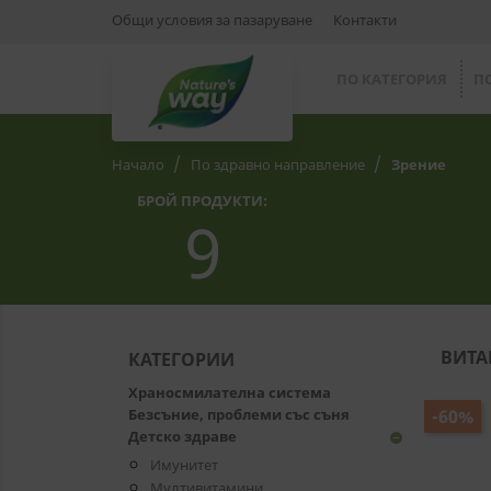
Общи условия за пазаруване
Контакти
ПО КАТЕГОРИЯ
П
Начало
По здравно направление
Зрение
БРОЙ ПРОДУКТИ:
9
ВИТА
КАТЕГОРИИ
Храносмилателна система
Безсъние, проблеми със съня
-60%
Детско здраве
remove_circle
Имунитет
Мултивитамини