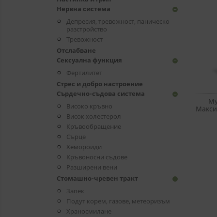
Нервна система
remove_circle
Депресия, тревожност, паническо
разстройство
Тревожност
Отслабване
Сексуална функция
remove_circle
Фертилитет
Стрес и добро настроение
Сърдечно-съдова система
remove_circle
Му
Високо кръвно
Максим
Висок холестерол
® Ma
Кръвообращение
Сърце
Хемороиди
Кръвоносни съдове
Разширени вени
Стомашно-чревен тракт
remove_circle
Запек
Подут корем, газове, метеоризъм
Храносмилане