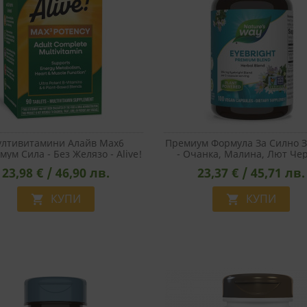
лтивитамини Алайв Max6
Премиум Формула За Силно 
ум Сила - Без Желязо - Alive!
- Очанка, Малина, Лют Че
x6 Potency Multivitamin, 90
Пипер, 100 Капсули
23,98 € / 46,90 лв.
23,37 € / 45,71 лв.
Капсули
КУПИ
КУПИ

