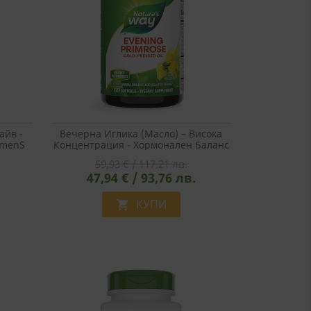
айв -
Вечерна Иглика (масло) – Висока
men`s
Концентрация - Хормонален Баланс
ки
– Evening Primrose Max Strength,
59,93 € / 117,21 лв.
1300 Mg, 120 Софтгел Капсули
47,94 € / 93,76 лв.
КУПИ
