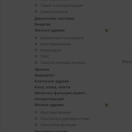
Памет и концентрация
Храносмилане
Дихателна система
Енергия
Женско здраве
remove_circle
Бременност и кърмене
Мултивитамини
Менопауза
ПМС
Конц
Пикочо-полова система
Flax 
Зрение
Имунитет
Клетъчно здраве
Коса, кожа, нокти
Мозъчна функция,памет,
концентрация
Мъжко здраве
remove_circle
Мултивитамини
Простата и уринарен тракт
Сексуална функция
Настинка и грип