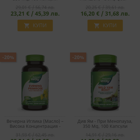
Хормонален Баланс И
29,01 € / 56,74 лв.
20,25 € / 39,61 лв.
Кръвообращение, 565 Mg,
23,21 € / 45,39 лв.
16,20 € / 31,68 лв.
100 Капсули
КУПИ
КУПИ


-20%
-20%
Вечерна Иглика (масло) –
Див Ям - При Менопауза,
Висока Концентрация -
350 Mg, 100 Капсули
Хормонален Баланс –
31,93 € / 62,45 лв.
14,91 € / 29,16 лв.
Evening Primrose Max