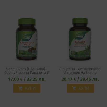
МАРКЕТИНГOВИ
ФУНКЦИОНАЛНИ
НЕКЛАСИФИЦИРАНИ
Черен Орех (шушулки) -
Люцерна - Детоксикатор,
Срещу Чревни Паразити И
Източник На Ценни
Чревна Кандидоза, 450 Mg,
Нутриенти, 405 Mg, 100
17,00 € / 33,25 лв.
20,17 € / 39,45 лв.
100 Капсули
Капсули
КУПИ
КУПИ

