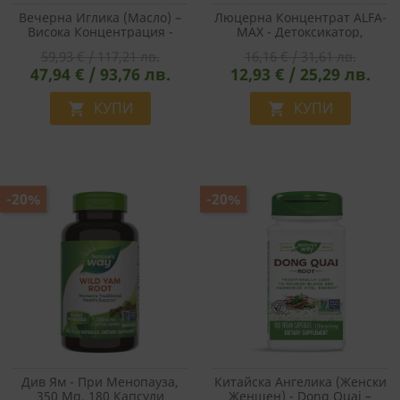
Вечерна Иглика (масло) –
Люцерна Концентрат ALFA-
Висока Концентрация -
MAX - Детоксикатор,
Хормонален Баланс –
Източник На Ценни
59,93 € / 117,21 лв.
16,16 € / 31,61 лв.
Evening Primrose Max
Нутриенти, 525 Mg, 100
47,94 € / 93,76 лв.
12,93 € / 25,29 лв.
Strength, 1300 Mg, 120
Капсули
Софтгел Капсули
КУПИ
КУПИ


-20%
-20%
Див Ям - При Менопауза,
Китайска Ангелика (Женски
350 Mg, 180 Капсули
Женшен) - Dong Quai –