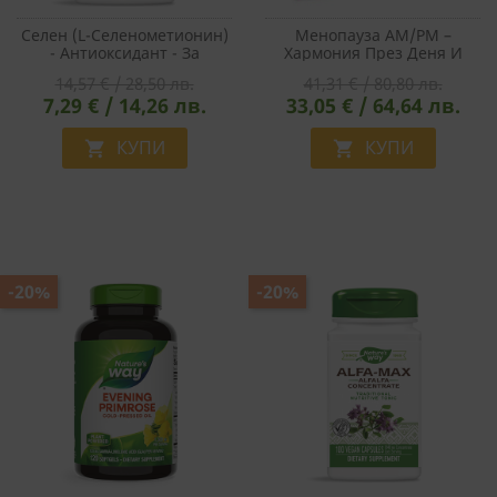
Селен (L-Селенометионин)
Менопауза AM/PM –
- Антиоксидант - За
Хармония През Деня И
Стимулиране Функцията На
Спокоен Сън През Нощта,
14,57 € / 28,50 лв.
41,31 € / 80,80 лв.
Щитовидната Жлеза, 200
2x30 Таблетки
7,29 € / 14,26 лв.
33,05 € / 64,64 лв.
Mcg, 100 Капсули
КУПИ
КУПИ


-20%
-20%