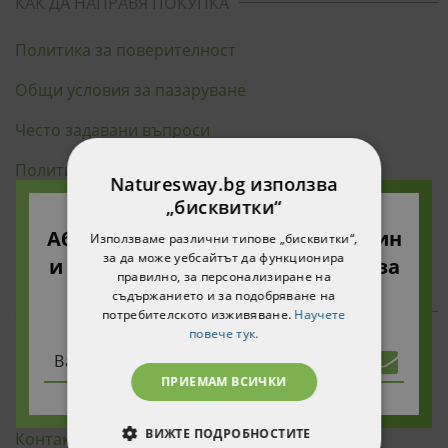
КАК ДА НАПРАВЯ ПОКУПКА
Политика за поверителност
Общи условия за пазаруване
Често задавани въпроси
Политика за бисквитките
Naturesway.bg използва
„бисквитки“
Моят профил
Абонирайте се за нашия бюлетин
Използваме различни типове „бисквитки“,
Карта на сайта
за да може уебсайтът да функционира
и ще получите 10% намаление за
правилно, за персонализиране на
вашата първа поръчка!
съдържанието и за подобряване на
ЗА КОМПАНИЯТА
потребителското изживяване.
Научете
повече тук.
Научи повече за нас
ПРИЕМАМ ВСИЧКИ
НАШИТЕ МАРКИ
ВИЖТЕ ПОДРОБНОСТИТЕ
Контакти