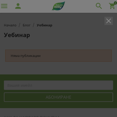
0

person

shopping_cart
clear
Начало
Блог
Уебинар
Уебинар
Няма публикации