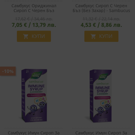
Самбукус Ориджинал
Самбукус Сироп С Черен
Сироп С Черен Бъз
Бъз (без Захар) - Sambucus
Sambucus - Original Syrup,
Sugar Free Syrup, 120 Ml
17,62 € / 34,46 лв.
11,32 € / 22,14 лв.
240 Ml
7,05 € / 13,79 лв.
4,53 € / 8,86 лв.
КУПИ
КУПИ


-10%
Самбукус Имун Сироп За
Самбукус Имун Сироп За