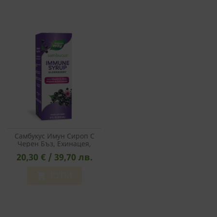
ФУНКЦИОНАЛНИ
НЕКЛАСИФИЦИРАНИ
Самбукус Имун Сироп С
Черен Бъз, Ехинацея,
Прополис, Вит. С & Цинк -
20,30 € / 39,70 лв.
Sambucus Immune Syrup,
240 Ml
КУПИ
