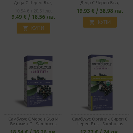
Деца С Черен Бъз,
Деца С Черен Бъз,
Ехинацея И Прополис, 120
Ехинацея И Прополис -
19,93 € / 38,98 лв.
10,54 € / 20,61 лв.
Ml
Sambucus Immune Syrup
9,49 € / 18,56 лв.
For Kids, 240 Ml
КУПИ

КУПИ

Самбукус С Черен Бъз И
Самбукус Оргáник Сироп С
Витамин С - Sambucus
Черен Бъз - Sambucus
Original Lozenges, 30
Organic Syrup, 120 Ml
18,54 € / 36,26 лв.
12,27 € / 24 лв.