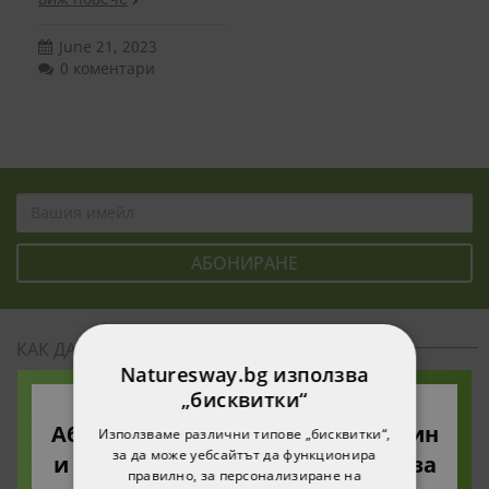
June 21, 2023
0 коментари
КАК ДА НАПРАВЯ ПОКУПКА
Naturesway.bg използва
„бисквитки“
Политика за поверителност
Абонирайте се за нашия бюлетин
Използваме различни типове „бисквитки“,
Общи условия за пазаруване
за да може уебсайтът да функционира
и ще получите 10% намаление за
правилно, за персонализиране на
Често задавани въпроси