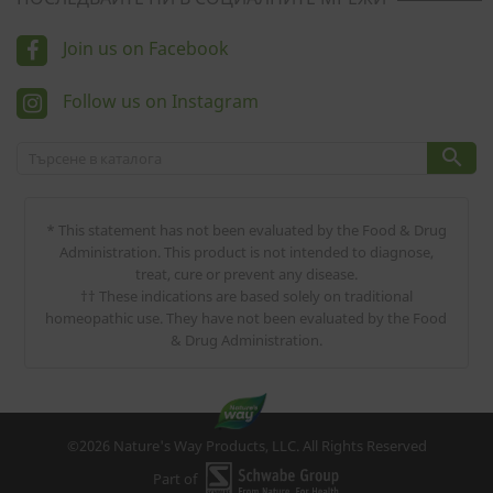
Join us on Facebook
Follow us on Instagram

* This statement has not been evaluated by the Food & Drug
Administration. This product is not intended to diagnose,
treat, cure or prevent any disease.
†† These indications are based solely on traditional
homeopathic use. They have not been evaluated by the Food
& Drug Administration.
©2026 Nature's Way Products, LLC. All Rights Reserved
Part of