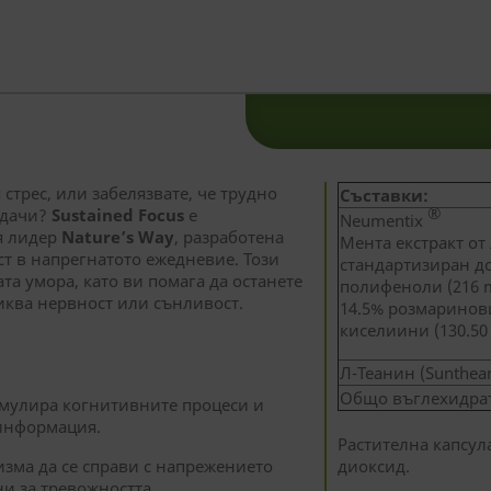
стрес, или забелязвате, че трудно
Съставки:
®
адачи?
Sustained Focus
е
Neumentix
я лидер
Nature’s Way
, разработена
Мента екстракт от 
т в напрегнатото ежедневие. Този
стандартизиран д
та умора, като ви помага да останете
полифеноли (216 
иква нервност или сънливост.
14.5% розмарино
киселиини (130.50
Л-Теанин (Sunthea
Общо въглехидра
мулира когнитивните процеси и
 информация.
Растителна капсула
зма да се справи с напрежението
диоксид.
и за тревожността.