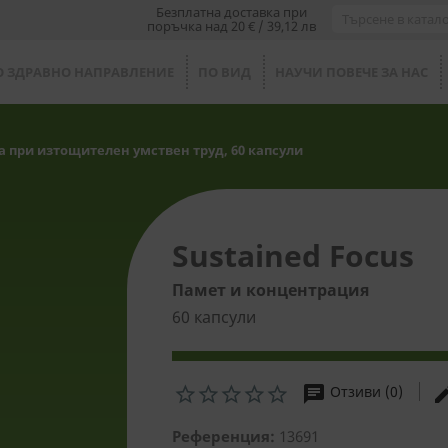
Безплатна доставка при
поръчка над 20 € / 39,12 лв
О ЗДРАВНО НАПРАВЛЕНИЕ
ПО ВИД
НАУЧИ ПОВЕЧЕ ЗА НАС
 при изтощителен умствен труд, 60 капсули
Sustained Focus
Памет и концентрация
60 капсули
chat
ed
Отзиви (0)
Референция:
13691