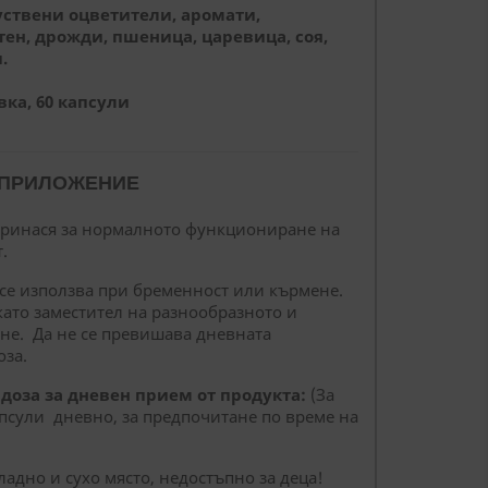
уствени оцветители, аромати,
тен, дрожди, пшеница, царевица, соя,
.
ка, 60 капсули
 ПРИЛОЖЕНИЕ
ринася за нормалното функциониране на
.
 се използва при бременност или кърмене.
като заместител на разнообразното и
не. Да не се превишава дневната
за.
оза за дневен прием от продукта:
(За
апсули дневно, за предпочитане по време на
хладно и сухо място, недостъпно за деца!