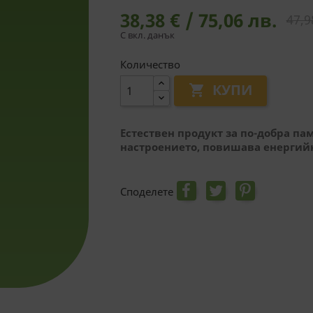
38,38 € / 75,06 лв.
47,9
С вкл. данък
Количество
КУПИ

Естествен продукт за по-добра па
настроението, повишава енергий
Споделете