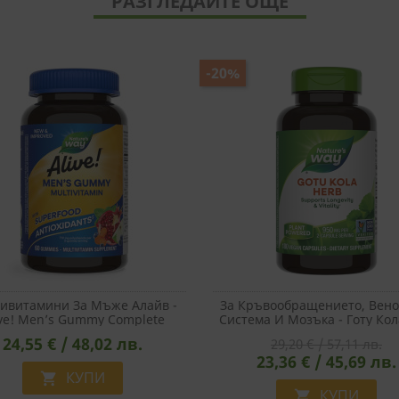
РАЗГЛЕДАЙТЕ ОЩЕ
-20%
ивитамини За Мъже Алайв -
За Кръвообращението, Вено
ive! Men’s Gummy Complete
Система И Мозъка - Готу Кол
itamin, 60 Желирани Таблетки
Mg, 180 Капсули
24,55 € / 48,02 лв.
29,20 € / 57,11 лв.
23,36 € / 45,69 лв.
КУПИ

КУПИ
