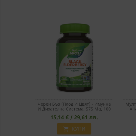
Черен Бъз (плод И Цвят) - Имунна
Мулт
И Дихателна Система, 575 Mg, 100
Al
Капсули
Multiv
15,14 € / 29,61 лв.
КУПИ
