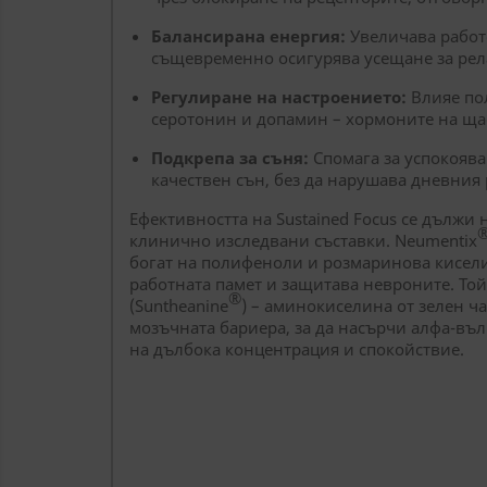
Балансирана енергия:
Увеличава работо
същевременно осигурява усещане за рела
Регулиране на настроението:
Влияе по
серотонин и допамин – хормоните на ща
Подкрепа за съня:
Спомага за успокояван
качествен сън, без да нарушава дневния
Ефективността на Sustained Focus се дължи
клинично изследвани съставки. Neumentix
богат на полифеноли и розмаринова кисел
работната памет и защитава невроните. Той
®
(Suntheanine
) – аминокиселина от зелен ч
мозъчната бариера, за да насърчи алфа-въл
на дълбока концентрация и спокойствие.