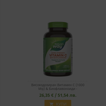
Високодозиран Витамин С (1000
Mg) & Биофлавоноиди -
Антиоксидант И Имуностимулатор,
26,35 € / 51,54 лв.
100 Капсули
КУПИ
