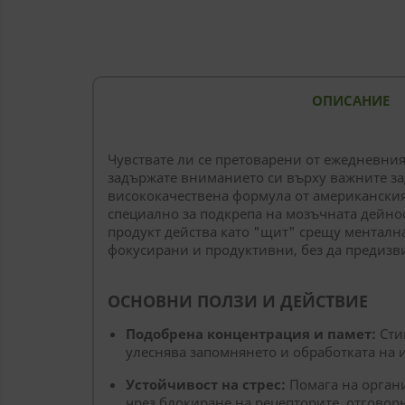
ОПИСАНИЕ
Чувствате ли се претоварени от ежедневния 
задържате вниманието си върху важните з
висококачествена формула от американски
специално за подкрепа на мозъчната дейнос
продукт действа като "щит" срещу ментална
фокусирани и продуктивни, без да предизв
ОСНОВНИ ПОЛЗИ И ДЕЙСТВИЕ
Подобрена концентрация и памет:
Сти
улеснява запомнянето и обработката на
Устойчивост на стрес:
Помага на органи
чрез блокиране на рецепторите, отговорн