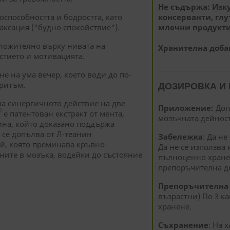
Не съдържа: Изк
способността и бодростта, като
консерванти, глу
ксация ("будно спокойствие").
млечни продукти
ложително върху нивата на
Хранителна добав
стието и мотивацията.
е на ума вечер, което води до по-
 ритъм.
ДОЗИРОВКА И
 на синергичното действие на две
Приложение:
Доп
®
е патентован екстракт от мента,
мозъчната дейност
ина, който доказано поддържа
 се допълва от Л-теанин
Забележка
:
Да не
ай, която преминава кръвно-
Да не се използва 
ните в мозъка, водейки до състояние
пълноценно хране
препоръчителна до
Препоръчителна д
възрастни) По 3 к
хранене.
Съхранение
: На 