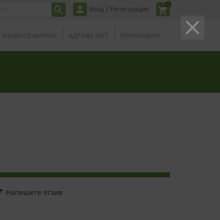
0
person

Вход / Регистрация
shopping_cart
clear
НАШИТЕ МАРКИ
ЗДРАВЕ 24/7
ПРОМОЦИИ
it
Напишете отзив