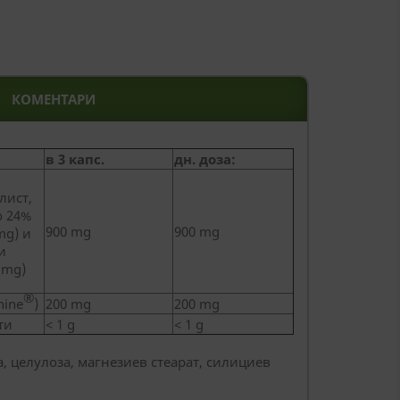
КОМЕНТАРИ
в 3 капс.
дн. доза:
лист,
о 24%
900 mg
900 mg
mg) и
ви
 mg)
®
nine
)
200 mg
200 mg
ти
< 1 g
< 1 g
, целулоза, магнезиев стеарат, силициев