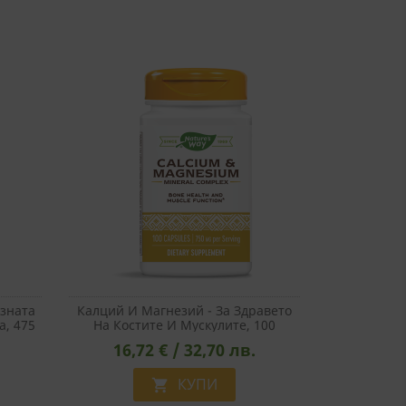
зната
Калций И Магнезий - За Здравето
а, 475
На Костите И Мускулите, 100
Капсули
16,72 € / 32,70 лв.
КУПИ
