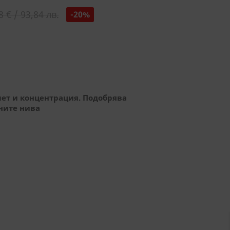
8 € / 93,84 лв.
-20%
мет и концентрация. Подобрява
ните нива