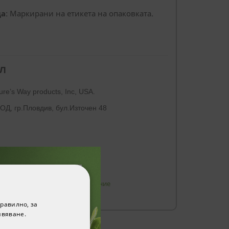
да
: Маркирани на етикета на опаковката.
Л
re’s Way products, Inc, USA.
ОД, гр.Пловдив, бул.Източен 48
истема
Стрес и добро настроение
равилно, за
ивяване.