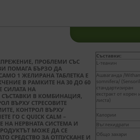
Съставки:
АПРЕЖЕНИЕ, ПРОБЛЕМИ СЪС
L-теанин
 ВИ ПОМАГА БЪРЗО ДА
САМО 1 ЖЕЛИРАНА ТАБЛЕТКА Е
Ашваганда /Withan
somnifera/ (Sensori
КЧЕНИЕ В РАМКИТЕ НА 30 ДО 60
стандартизиран
Е СИЛАТА НА
екстракт от корен 
 СЪСТАВКИ В КОМБИНАЦИЯ,
листа)
ОЛ ВЪРХУ СТРЕСОВИТЕ
ИТЕ, КОНТРОЛ ВЪРХУ
Калории
ТЕ ГО С QUICK CALM –
Е НА НЕРВНАТА СИСТЕМА И
Въглехидрати
ПРОДУКТЪТ МОЖЕ ДА СЕ
Общо захари
АТО СРЕДСТВО ЗА ОТПУСКАНЕ И