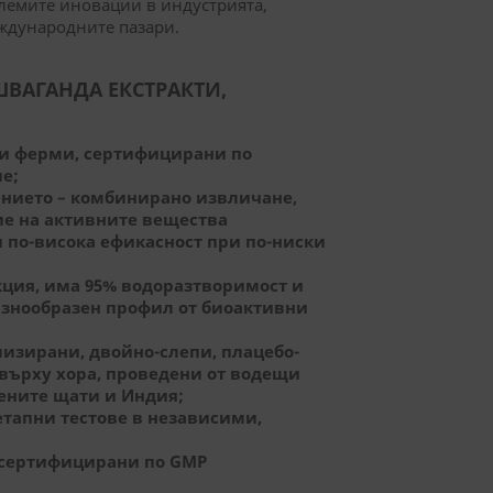
олемите иновации в индустрията,
ждународните пазари.
ШВАГАНДА ЕКСТРАКТИ,
ки ферми, сертифицирани по
е;
тението – комбинирано извличане,
ие на активните вещества
 по-висока ефикасност при по-ниски
кция, има 95% водоразтворимост и
азнообразен профил от биоактивни
мизирани, двойно-слепи, плацебо-
върху хора, проведени от водещи
ените щати и Индия;
тапни тестове в независими,
 сертифицирани по GMP