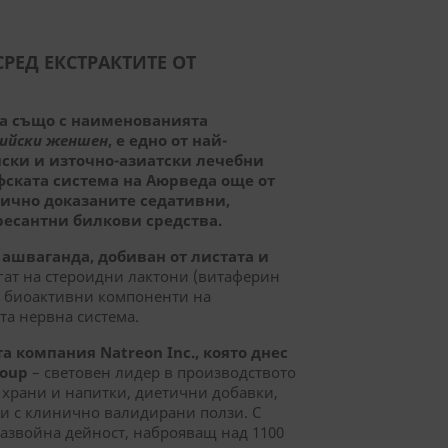
СРЕД ЕКСТРАКТИТЕ ОТ
тна също с наименованията
ийски женшен
, е едно от най-
ски и източно-азиатски лечебни
фската система на Аюрведа още от
нично доказаните седативни,
есантни билкови средства.
 ашваганда, добиван от листата и
гат на стероидни лактони (витаферин
е биоактивни компоненти на
та нервна система.
ата компания
Natreon
Inc.
, която днес
roup
– световен лидер в производството
храни и напитки, диетични добавки,
и с клинично валидирани ползи. С
развойна дейност, наброяващ над 1100