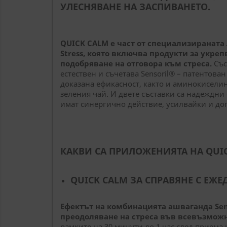
УЛЕСНЯВАНЕ НА ЗАСПИВАНЕТО.
QUICK CALM е част от специализираната
Stress, която включва продукти за
укрепв
подобряване на отговора към стреса.
Със
естествен и съчетава Sensoril® – патентова
доказана ефикасност, както и аминокиселин
зеления чай. И двете съставки са надеждни
имат синергично действие, усилвайки и до
КАКВИ СА ПРИЛОЖЕНИЯТА НА QUI
QUICK CALM ЗА СПРАВЯНЕ С ЕЖ
Ефектът на комбинацията ашваганда Sen
преодоляване на стреса във всевъзмож
рамките на 30 минути до 1 час след приема 