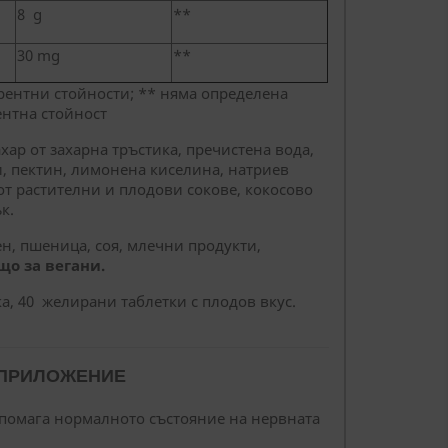
8 g
**
30 mg
**
ентни стойности; ** няма определена
нтна стойност
хар от захарна тръстика, пречистена вода,
, пектин, лимонена киселина, натриев
от растителни и плодови сокове, кокосово
к.
тен, пшеница, соя, млечни продукти,
о за вегани.
а, 40 желирани таблетки с плодов вкус.
 ПРИЛОЖЕНИЕ
дпомага нормалното състояние на нервната