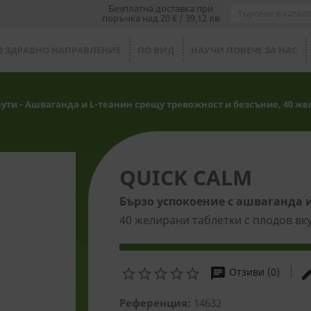
Безплатна доставка при
поръчка над 20 € / 39,12 лв
О ЗДРАВНО НАПРАВЛЕНИЕ
ПО ВИД
НАУЧИ ПОВЕЧЕ ЗА НАС
инути - Ашваганда и L-теанин срещу тревожност и безсъние, 40 ж
QUICK CALM
Бързо успокоение с ашваганда 
40 желирани таблетки с плодов вк
chat
ed
Отзиви (0)
Референция:
14632