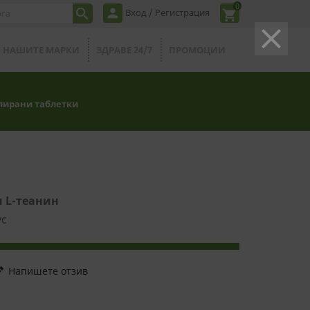
0
person

Вход / Регистрация
shopping_cart
clear
НАШИТЕ МАРКИ
ЗДРАВЕ 24/7
ПРОМОЦИИ
елирани таблетки
и L-теанин
ус
it
Напишете отзив