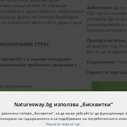
оляма нужда от нея. От банални
Забележка
: Да н
 изнервяне в задръстването, предстоящи
При прием на меди
ъня до други, не толкова безобидни
употреба. Да не се
 на работното място или у дома и още
разнообразното и 
препоръчителната 
Препоръчителна д
 ХРОНИЧНИЯ СТРЕС
възрастни над 18 г
Могат да се приема
Sensoril® + L-теанин осигурява
Съхранение
: На 
моционални проблеми, свързани с
Годност и партид
в настроението;
ПРОИЗВОДИТЕ
Naturesway.bg използва „бисквитки“
Производител
: N
е за нашия бюлетин и ще
и/или способността за фокусиране на
 различни типове „бисквитки“, за да може уебсайтът да функционира п
Вносител
: Ревита
0% намаление за вашата
истрес, но натуралният препарат на
лизиране на съдържанието и за подобряване на потребителското изж
ърва поръчка!
Научете повече тук.
www.revita.bg
; ww