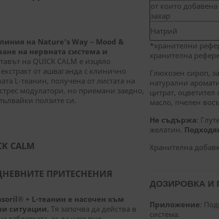
от които добавена
захар
Натрий
 линия на
Nature’s Way
–
Mood &
*хранителни рефер
ане на нервната система и
хранителна рефере
тавът на QUICK CALM е изцяло
н екстракт от ашваганда с клинично
Глюкозен сироп, за
ата L-теанин, получена от листата на
натурални аромати
 стрес модулатори, но приемани заедно,
цитрат, оцветител 
пълвайки ползите си.
масло, пчелен восъ
Не съдържа
: Глу
желатин.
Подходящ
CK CALM
Хранителна добавк
ЕДНЕВНИТЕ ПРИТЕСНЕНИЯ
ДОЗИРОВКА И
soril® +
L
-теанин е насочен към
Приложение
: По
ни ситуации.
Тя започва да действа в
система.
на таблетката, за да насърчи