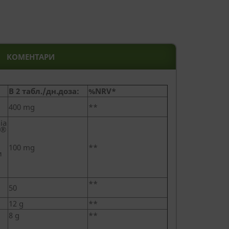
КОМЕНТАРИ
В 2 табл./дн.доза:
%NRV*
400 mg
**
ia
®
l
100 mg
**
и
**
50
12 g
**
8 g
**