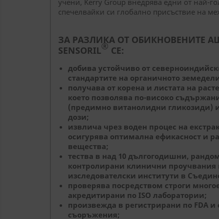
учени, Kerry Group внедрява едни от най-г
спечелвайки си глобално присъствие на ме
ЗА РАЗЛИКА ОТ ОБИКНОВЕНИТЕ А
®
SENSORIL
СЕ:
добива устойчиво от северноиндийс
стандартите на органичното земедели
получава от корена и листата на рас
което позволява по-високо съдържан
(предимно витанолидни гликозиди) и
дози;
извлича чрез воден процес на екстра
осигурява оптимална ефикасност и р
вещества;
тества в над 10 дългогодишни, рандо
контролирани клинични проучвания 
изследователски институти в Съедин
проверява посредством строги многое
акредитирани по
ISO
лаборатории;
произвежда в регистрирани по FDA и
съоръжения;