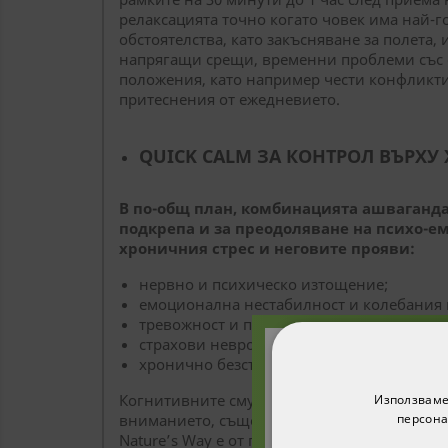
релаксацията точно когато човек има най-г
обстоятелства, като закъсняване за полета,
напрягащи срещи, временни проблеми със с
положения, като например чести конфликти
притеснения от ежедневието.
QUICK CALM ЗА КОНТРОЛ ВЪРХУ
В по-общ план, комбинацията ашваганда 
подкрепа и за преодоляване на психо-е
хроничния стрес и неговите прояви:
нервно и психическо изтощение;
емоционална нестабилност и колебания 
тревожност и панически атаки;
страхови неврози;
хронично безсъние и др.
Абонирайте с
Когнитивните смущения, засягащи паметта 
Използваме
получите 1
вниманието, също може да са резултат от д
персона
п
Nature’s Way е от полза и в тези случаи.