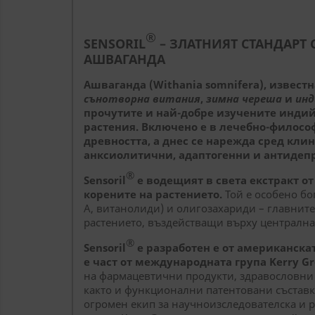
®
SENSORIL
– ЗЛАТНИЯТ СТАНДАРТ 
АШВАГАНДА
Ашваганда (Withania somnifera), извес
сънотворна витания
,
зимна череша
и
инд
прочутите и най-добре изучените индий
растения. Включено е в лечебно-филосо
древността, а днес се нарежда сред кли
анксиолитични, адаптогенни и антидепр
®
Sensoril
е водещият в света екстракт от
корените на растението.
Той е особено бо
А, витанолиди) и олигозахариди – главнит
растението, въздействащи върху централна
®
Sensoril
е разработен е от американск
е част от международната група
Kerry G
на фармацевтични продукти, здравословни 
както и функционални патентовани съставк
огромен екип за научноизследователска и 