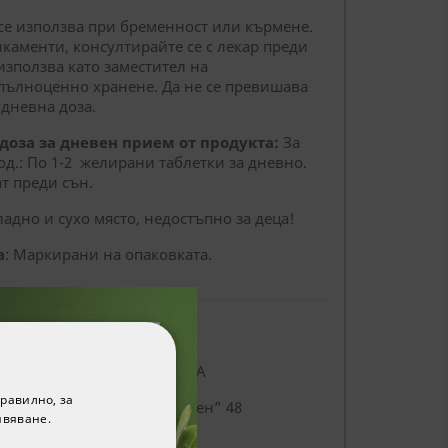
е се използва при бременност или кърмене.
каменти, консултирайте се с лекар преди
 използва като заместител на
пълноценно хранене. Да не се превишава
дневна доза.
оза за дневен прием от продукта:
За
од.: По 1-2 желирани таблетки за дневно.
т преди сън.
хладно и сухо място, недостъпно за деца!
а
: Маркирани на опаковката.
Л
ature’s Way products, Inc, USA
равилно, за
 ООД, Пловдив, бул. „Източен” 48
ивяване.
w.naturesway.com