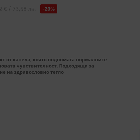
2 € / 73,58 лв.
-20%
кт от канела, която подпомага нормалните
новата чувствителност. Подходяща за
е на здравословно тегло