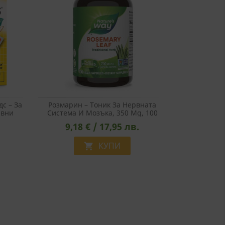
с – За
Розмарин – Тоник За Нервната
ивни
Система И Мозъка, 350 Mg, 100
блетки
Капсули
9,18 € / 17,95 лв.
КУПИ
