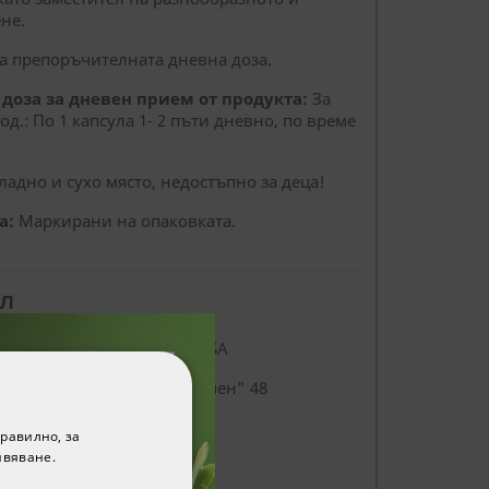
ене.
а препоръчителната дневна доза.
доза за дневен прием от продукта:
За
од.: По 1 капсула 1- 2 пъти дневно, по време
хладно и сухо място, недостъпно за деца!
а:
Маркирани на опаковката.
Л
ature’s Way products, Inc, USA
 ООД, Пловдив, бул. „Източен” 48
g
; www.naturesway.com
равилно, за
ивяване.