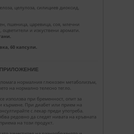
елоза, целулоза, силициев диоксид,
.
ен, пшеница, царевица, соя, млечни
, оцветители и изкуствени аромати.
гани.
ка, 60 капсули.
 ПРИЛОЖЕНИЕ
дпомага нормалния глюкозен метаболизъм,
ето на нормално телесно тегло.
е се използва при бременност, опит за
и кърмене. При диабет или прием на
онсултирайте с лекар преди употреба.
рябва редовно да следят нивата на кръвната
 приема на този продукт.
 като заместител на разнообразното и