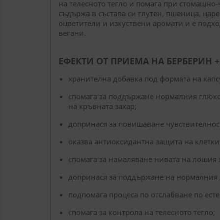
на телесното тегло и помага при стомашно
съдържа в състава си глутен, пшеница, царе
оцветители и изкуствени аромати и е подх
вегани.
ЕФЕКТИ ОТ ПРИЕМА НА БЕРБЕРИН +
хранителна добавка под формата на капс
спомага за поддържане нормалния глюк
на кръвната захар;
допринася за повишаване чувствителност
оказва антиоксидантна защита на клеткит
спомага за намаляване нивата на лошия 
допринася за поддържане на нормалния
подпомага процеса по отслабване по есте
спомага за контрола на телесното тегло;