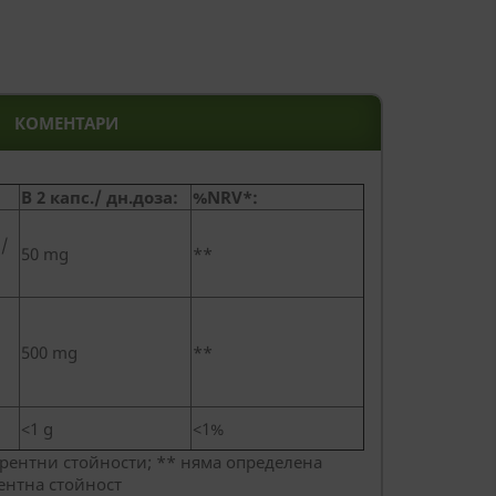
КОМЕНТАРИ
В 2 капс./ дн.доза:
%NRV*:
/
50 mg
**
500 mg
**
<1 g
<1%
рентни стойности; ** няма определена
ентна стойност