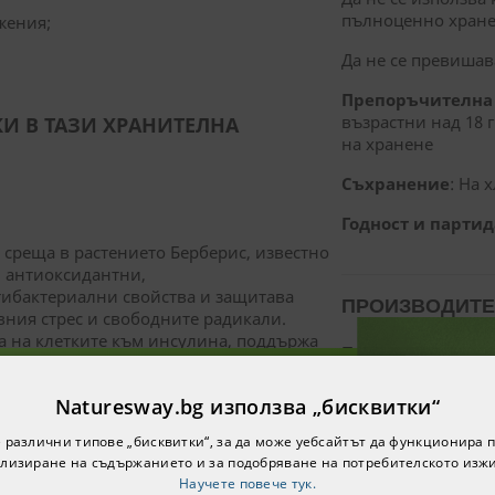
пълноценно хран
жения;
Да не се превишав
Препоръчителна 
възрастни над 18 г
КИ В ТАЗИ ХРАНИТЕЛНА
на хранене
Съхранение
: На 
Годност и партид
е среща в растението Берберис, известно
и антиоксидантни,
ибактериални свойства и защитава
ПРОИЗВОДИТЕ
вния стрес и свободните радикали.
а на клетките към инсулина, поддържа
Производител
: N
ни нивата на кръвната захар. Освен
я холестерол и триглицеридите в
Вносител
: Ревита
Naturesway.bg използва „бисквитки“
болизъм, подпомага процеса по
е за нашия бюлетин и ще
нтрол на теглото.
www.naturesway.b
 различни типове „бисквитки“, за да може уебсайтът да функционира п
0% намаление за вашата
лизиране на съдържанието и за подобряване на потребителското изж
Тел.:
0700 12498
ърва поръчка!
Научете повече тук.