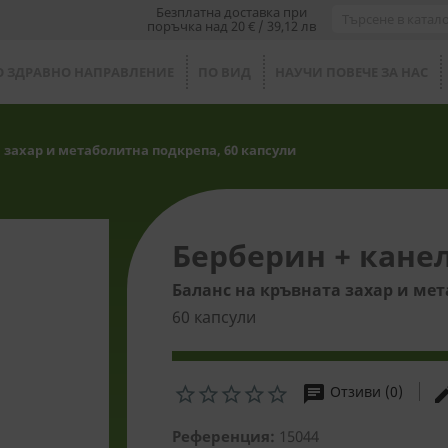
Безплатна доставка при
поръчка над 20 € / 39,12 лв
О ЗДРАВНО НАПРАВЛЕНИЕ
ПО ВИД
НАУЧИ ПОВЕЧЕ ЗА НАС
а захар и метаболитна подкрепа, 60 капсули
Берберин + кане
Баланс на кръвната захар и ме
60 капсули
chat
ed
Отзиви (0)
Референция:
15044