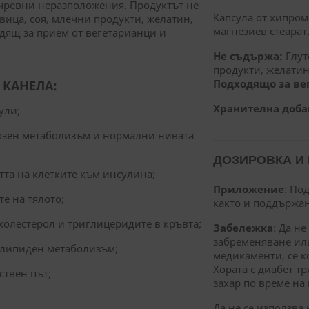
-чревни неразположения. Продуктът не
Капсула от хипром
вица, соя, млечни продукти, желатин,
магнезиев стеарат
одящ за прием от вегетарианци и
Не съдържа:
Глут
продукти, желатин
Подходящо за ве
 КАНЕЛА:
Хранителна добав
ули;
озен метаболизъм и нормални нивата
ДОЗИРОВКА И
та на клетките към инсулина;
Приложение
: По
е на тялото;
както и поддържан
холестерол и триглицеридите в кръвта;
Забележка
: Да н
забременяване ил
 липиден метаболизъм;
медикаменти, се к
Хората с диабет т
ствен път;
захар по време на
Да не се използва