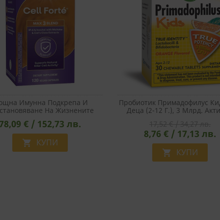
ощна Имунна Подкрепа И
Пробиотик Примадофилус Кид
становяване На Жизнените
Деца (2-12 Г.), 3 Млрд. Акт
- Cell Forté MAX³ Формула, 120
Пробиотици, 30 Дъвчащи Та
78,09 € / 152,73 лв.
17,52 € / 34,27 лв.
Капсули
С Вкус На Портокал
8,76 € / 17,13 лв.
КУПИ

КУПИ
