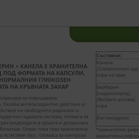
Съставки:
Канела
ЕРИН + КАНЕЛА Е ХРАНИТЕЛНА
/Cinnamomum spp.
Д ПОД ФОРМАТА НА КАПСУЛИ,
кора на прах
 НОРМАЛНИЯ ГЛЮКОЗЕН
А НА КРЪВНАТА ЗАХАР
Берберин
(хидрохлорид)
допринася за повишаване
/Berberis aristata/,
а. Оказва антиоксидантно действие и
кора
ействие на свободните радикали и
сърдечно-съдовата система, спомага за
Въглехидрати
триглицеридите в кръвта и допринася
болизъм. Освен това тази хранителна
*хранителни рефе
о естествен път, спомага за контрола
хранителна рефер