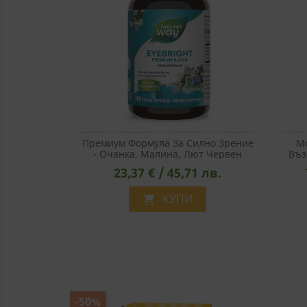
Премиум Формула За Силно Зрение
М
- Очанка, Малина, Лют Червен
Въз
Пипер, 100 Капсули
Сили 
23,37 € / 45,71 лв.
КУПИ

-50%