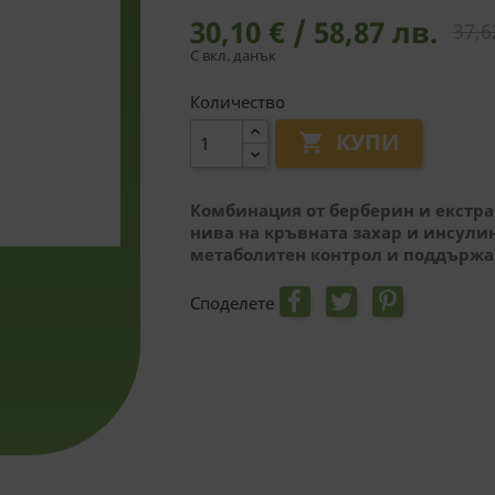
30,10 € / 58,87 лв.
37,6
С вкл. данък
Количество
КУПИ

Комбинация от берберин и екстра
нива на кръвната захар и инсули
метаболитен контрол и поддържан
Споделете