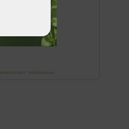
ФУНКЦИОНАЛНИ
резистентност
Метаболизъм