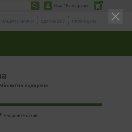
0
person

Вход / Регистрация
shopping_cart
clear
НАШИТЕ МАРКИ
ЗДРАВЕ 24/7
ПРОМОЦИИ
ла
таболитна подкрепа
it
Напишете отзив