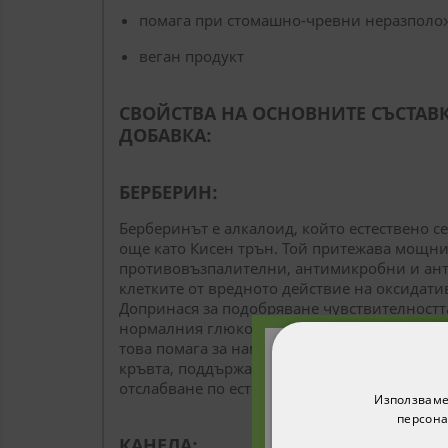
помага при стомашно-чревни неразполо
веган продукт
СВОЙСТВА НА ОСНОВНИТЕ СЪСТАВ
ДОБАВКА:
БЕРБЕРИН:
Берберинът е алкалоид, който естествено с
още като Кисен трън. Той притежава мощн
противовъзпалителни, антимикробни и ант
клетките от вредното действие на оксидати
Допринася за подобряване чувствителностт
нормалния глюкозен метаболизъм и нормал
това помага за намаляване нивата на лоши
кръвта, поддържа нормалния липиден мета
Абонирайте с
отслабване по естествен път и спомага за ко
Използваме
получите 1
персона
п
КАНЕЛА: