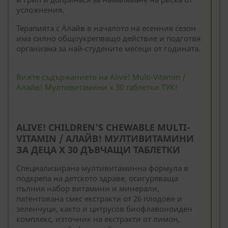
усложнения.
Терапията с Алайв в началото на есенния сезон
има силно общоукрепващо действие и подготвя
организма за най-студените месеци от годината.
Вижте съдържанието на Alive! Multi-Vitamin /
Алайв! Мултивитамини х 30 таблетки ТУК!
ALIVE! CHILDREN'S CHEWABLE MULTI-
VITAMIN / АЛАЙВ! МУЛТИВИТАМИНИ
ЗА ДЕЦА X 30 ДЪВЧАЩИ ТАБЛЕТКИ
Специализирана мултивитаминна формула в
подкрепа на детското здраве, осигуряваща
пълния набор витамини и минерали,
патентована смес екстракти от 26 плодове и
зеленчуци, както и цитрусов биофлавоноиден
комплекс, източник на екстракти от лимон,