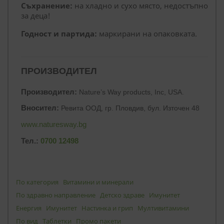
Съхранение:
на хладно и сухо място, недостъпно
за деца!
Годност и партида:
маркирани на опаковката.
ПРОИЗВОДИТЕЛ
Производител:
Nature’s Way products, Inc, USA.
Вносител:
Ревита ООД, гр. Пловдив, бул. Източен 48
www.naturesway.bg
Тел.:
0700 12498
По категория
Витамини и минерали
По здравно направление
Детско здраве
Имунитет
Енергия
Имунитет
Настинка и грип
Мултивитамини
По вид
Таблетки
Промо пакети