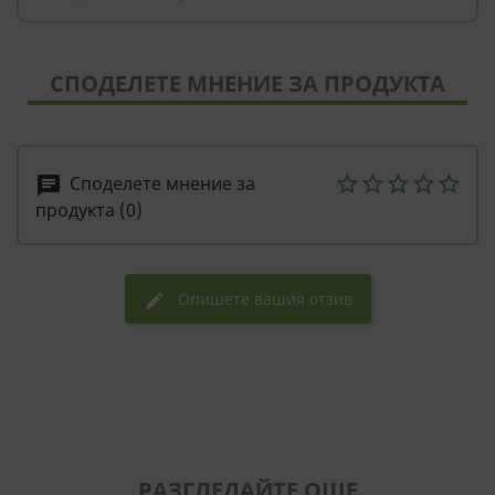
СПОДЕЛЕТЕ МНЕНИЕ ЗА ПРОДУКТА
Споделете мнение за
chat
продукта (0)
Опишете вашия отзив
edit
РАЗГЛЕДАЙТЕ ОЩЕ