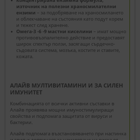
Концентрирана ензимна формула,
източник на полезни храносмилателни
ензими
– за подобряване на храносмилането
и облекчаване на състояния като подут корем
и тежест след хранене.
Омега-3 -6 -9 мастни киселини
– имат мощно
противовъзпалително действие и предоставят
широк спектър ползи, засягащи сърдечно-
съдовата система, мозъка, костите и ставите,
кожата.
АЛАЙВ МУЛТИВИТАМИНИ И ЗА СИЛЕН
ИМУНИТЕТ
Комбинацията от всички активни съставки в
Алайв проявява мощни имуностимулиращи
свойства и подпомага защитата от вируси и
бактерии.
Алайв подпомага възстановяването при настинка
и грип и допринася за намаляване на риска от