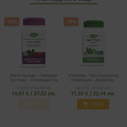
-20%
-20%
Мечо Грозде - Премиум
Коприва - При Уринарни
Екстракт - Инфекции На
Инфекции - Диуретик,
Пикочните Пътища, 483
435 Mg, 100 Капсули
17,59 € / 34,40 лв.
14,15 € / 27,67 лв.
Mg, 60 Капсули
14,07 € / 27,52 лв.
11,32 € / 22,14 лв.
КУПИ
КУПИ

