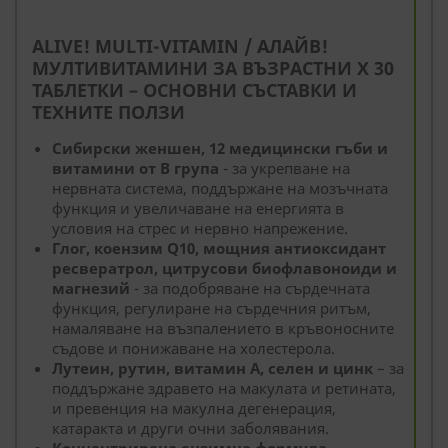
ALIVE! MULTI-VITAMIN / АЛАЙВ!
МУЛТИВИТАМИНИ ЗА ВЪЗРАСТНИ Х 30
ТАБЛЕТКИ – ОСНОВНИ СЪСТАВКИ И
ТЕХНИТЕ ПОЛЗИ
Сибирски женшен, 12 медицински гъби и
витамини от В група
- за укрепване на
нервната система, поддържане на мозъчната
функция и увеличаване на енергията в
условия на стрес и нервно напрежение.
Глог, коензим Q10, мощния антиоксидант
ресвератрол, цитрусови биофлавоноиди и
магнезий
- за подобряване на сърдечната
функция, регулиране на сърдечния ритъм,
намаляване на възпалението в кръвоносните
съдове и понижаване на холестерола.
Лутеин, рутин, витамин А, селен и цинк
– за
поддържане здравето на макулата и ретината,
и превенция на макулна дегенерация,
катаракта и други очни заболявания.