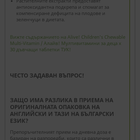
Растителните екстракти предоставят
антиоксидантна подкрепа и спомагат за
компенсиране дефицита на плодове и
зеленчуци в диетата.
Вижте съдържанието на Alive! Children's Chewable
Multi-Vitamin / Алайв! Мултивитамини за деца x
30 дъвчащи таблетки ТУК!
ЧЕСТО ЗАДАВАН ВЪПРОС!
ЗАЩО ИМА РАЗЛИКА В ПРИЕМА НА
ОРИГИНАЛНАТА ОПАКОВКА НА
АНГЛИЙСКИ И ТАЗИ НА БЪЛГАРСКИ
ЕЗИК?
Препоръчителният прием на дневна доза е
базиран на разпоредби, които са различни в