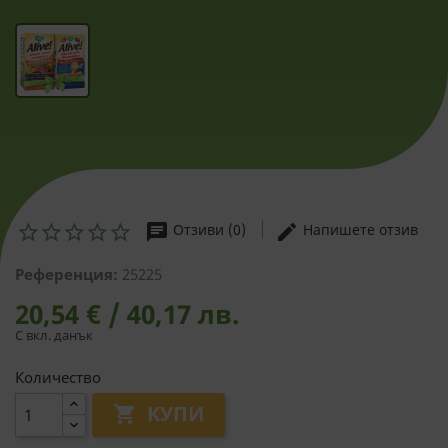
chat
edit
Отзиви (0)
Напишете отзив
Референция:
25225
20,54 € / 40,17 лв.
С вкл. данък
Количество
КУПИ
