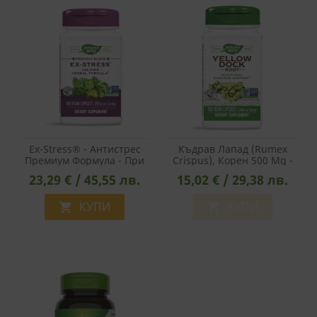
Ex-Stress® - Антистрес
Къдрав Лапад (Rumex
Премиум Формула - При
Crispus), Корен 500 Mg -
Нервно Напрежение И
Nature's Way, 100 V
23,29 € / 45,55 лв.
15,02 € / 29,38 лв.
Безсъние, 100 Капсули
Капсули
КУПИ
КУПИ

