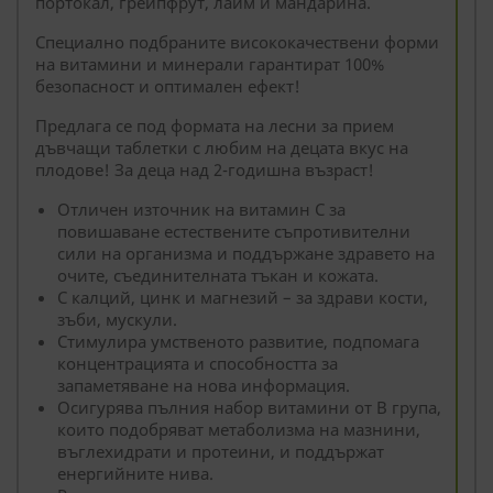
портокал, грейпфрут, лайм и мандарина.
Специално подбраните висококачествени форми
на витамини и минерали гарантират 100%
безопасност и оптимален ефект!
Предлага се под формата на лесни за прием
дъвчащи таблетки с любим на децата вкус на
плодове! За деца над 2-годишна възраст!
Отличен източник на витамин C за
повишаване естествените съпротивителни
сили на организма и поддържане здравето на
очите, съединителната тъкан и кожата.
С калций, цинк и магнезий – за здрави кости,
зъби, мускули.
Стимулира умственото развитие, подпомага
концентрацията и способността за
запаметяване на нова информация.
Осигурява пълния набор витамини от В група,
които подобряват метаболизма на мазнини,
въглехидрати и протеини, и поддържат
енергийните нива.