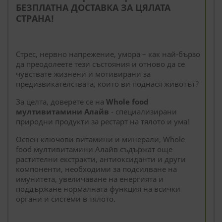
БЕЗПЛАТНА ДОСТАВКА ЗА ЦЯЛАТА
СТРАНА!
Стрес, нервно напрежение, умора – как най-бързо
да преодолеете тези състояния и отново да се
чувствате жизнени и мотивирани за
предизвикателствата, които ви поднася животът?
За целта, доверете се на
Whole food
мултивитамини Алайв
- специализирани
природни продукти за рестарт на тялото и ума!
Освен ключови витамини и минерали, Whole
food мултивитамини Алайв съдържат още
растителни екстракти, антиоксиданти и други
компоненти, необходими за подсилване на
имунитета, увеличаване на енергията и
поддържане нормалната функция на всички
органи и системи в тялото.