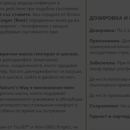
та срещу редица инфекции и
о действие при подобни състояния.
 със ставите.
Ако страдате от болки
ДОЗИРОВКА И
nger /Root)
определено може да ви
жероли – полифеноли с мощно
Дозировка:
По 2 к
одобряват състоянието при
Приложение:
Доп
храносмилателната
оксидативен стрес
рични масла гингерол и шогаол.
ия джинджифил. Химически,
Забележка:
При б
рина -съединенията, които придават
лекар преди употр
пер. Когато джинджифилът се изсуши,
а в шогаол, който е двойно по-лют.
Да не се използва 
пълноценно хране
Nature’s Way е висококачествен
рични масла, които подкрепят
Да не се превишав
за нормалното усвояване и абсорбция
лагоприятства стомашния комфорт и
Съхранение:
На х
собено по време на пътувания.
Годност и партид
ан от Tru-ID™ и Non-GMO Project, че