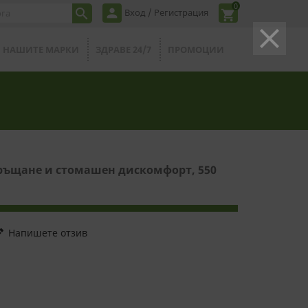
0
person

Вход / Регистрация
shopping_cart
clear
НАШИТЕ МАРКИ
ЗДРАВЕ 24/7
ПРОМОЦИИ
ръщане и стомашен дискомфорт, 550
it
Напишете отзив