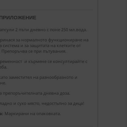
 ПРИЛОЖЕНИЕ
апсули 2 пъти дневно с поне 250 мл.вода.
ринася за нормалното функциониране на
 система и за защитата на клетките от
. Препоръчва се при пътувания.
ременност и кърмене се консултирайте с
еба.
като заместител на разнообразното и
не.
а препоръчителната дневна доза.
ладно и сухо място, недостъпно за деца!
а:
Маркирани на опаковката.