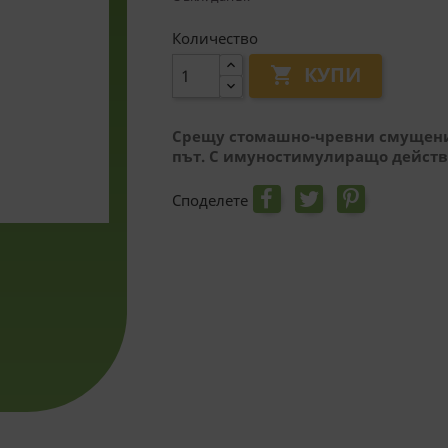
Количество
КУПИ

Срещу стомашно-чревни смущения 
път. С имуностимулиращо дейст
Споделете