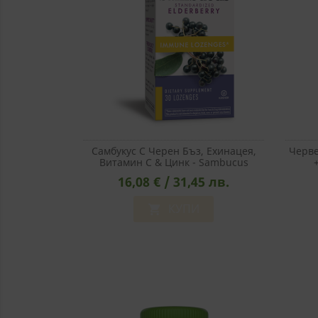
Самбукус С Черен Бъз, Ехинацея,
Черве
Витамин С & Цинк - Sambucus
Immune Lozenges, 30 Таблетки За
16,08 € / 31,45 лв.
Смучене
Ин
КУПИ
