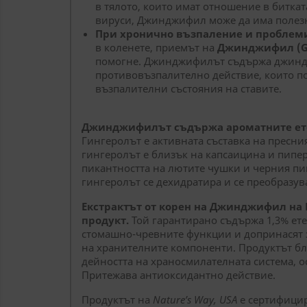
в тялото, които имат отношение в битка
вируси, Джинджифил може да има полезн
При хронично възпаление и проблеми
в коленете, приемът на
Джинджифил (Gi
помогне. Джинджифилът съдържа джинд
противовъзпалително действие, които п
възпалителни състояния на ставите.
Джинджифилът съдържа ароматните ете
Гингеролът е активната съставка на пресн
гингеролът е близък на капсаицина и пипе
пикантността на лютите чушки и черния пи
гингеролът се дехидратира и се преобразув
Екстрактът от корен на Джинджифил на 
продукт.
Той гарантирано съдържа 1,3% ете
стомашно-чревните функции и допринасят 
на хранителните компоненти. Продуктът б
дейността на храносмилателната система, о
Притежава антиоксидантно действие.
Продуктът на
Nature’s Way, USA
е сертифицир