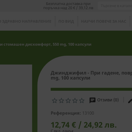
Безплатна доставка при
поръчка над 20 € / 39,12 лв
О ЗДРАВНО НАПРАВЛЕНИЕ
ПО ВИД
НАУЧИ ПОВЕЧЕ ЗА НАС
 стомашен дискомфорт, 550 mg, 100 капсули
Джинджифил - При гадене, пов
mg, 100 капсули
chat
ed
Отзиви (0)
Референция:
13100
12,74 € / 24,92 лв.
С вкл. данък