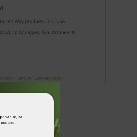
Л
ture’s Way products, Inc , USA
ООД, гр.Пловдив, бул.Източен 48
еоризъм
Капсули
Джинджифил
равилно, за
ивяване.