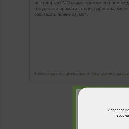
не съдържа ГМО и има органичен произход!
изкуствени ароматизатори, царевица, млечн
соя, захар, пшеница, мая.
Билки и растителни екстракти
Храносмилателна с
Абонирайте с
Използваме
получите 1
персона
п