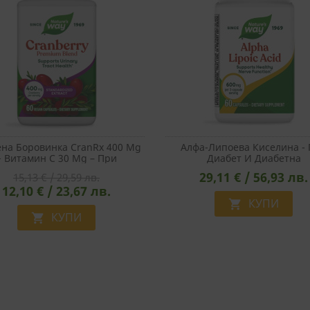
на Боровинка CranRx 400 Mg
Алфа-Липоева Киселина -
+ Витамин C 30 Mg – При
Диабет И Диабетна
Повтарящи Се Уринарни
Полиневропатия, 200 Mg,
29,11 € / 56,93 лв.
15,13 € / 29,59 лв.
фекции, 60 Веган Капсули
Капсули
12,10 € / 23,67 лв.
КУПИ

КУПИ
