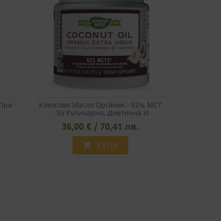
 При
Кокосово Масло Оргáник - 62% MCT
- За Кулинарна, Диетична И
 60
Козметична Употреба, 474 Ml
36,00 € / 70,41 лв.
КУПИ
