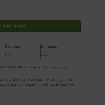
КОМЕНТАРИ
В 2 капс.:
Дн. доза:
1.1 g
2.2 g
а (модифицирана целулоза), целулоза,
ствени оцветители, аромати, консерванти,
аревица, сол, захар, глутен, пшеница, мая