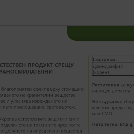
Съставки:
СТЕСТВЕН ПРОДУКТ СРЕЩУ
Джинджифил
ХРАНОСМИЛАТЕЛНИ
(корен)
Растителна
капсул
 благоприятен ефект върху стомашно-
силицев диоксид.
вояването на хранителни вещества,
ве и улеснява извеждането на
Не съдържа:
Изку
и като прилошаване, световъртеж,
млечни продукти, ц
или ГМО.
Укрепва естествените защитни сили
Нето тегло: 64,5 g
отделянето на токсините чрез потта.
 отделянето на определени вещества