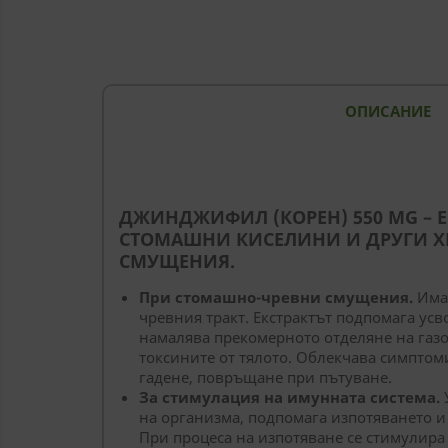
ОПИСАНИЕ
--
ДЖИНДЖИФИЛ (КОРЕН) 550 MG – Е
СТОМАШНИ КИСЕЛИНИ И ДРУГИ 
СМУЩЕНИЯ.
При стомашно-чревни смущения.
Има
чревния тракт. Екстрактът подпомага ус
намалява прекомерното отделяне на газо
токсините от тялото. Облекчава симптом
гадене, повръщане при пътуване.
За стимулация на имунната система.
на организма, подпомага изпотяването и 
При процеса на изпотяване се стимулира