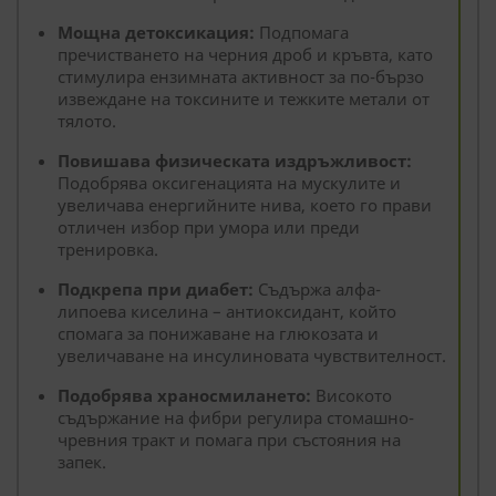
Мощна детоксикация:
Подпомага
пречистването на черния дроб и кръвта, като
стимулира ензимната активност за по-бързо
извеждане на токсините и тежките метали от
тялото.
Повишава физическата издръжливост:
Подобрява оксигенацията на мускулите и
увеличава енергийните нива, което го прави
отличен избор при умора или преди
тренировка.
Подкрепа при диабет:
Съдържа алфа-
липоева киселина – антиоксидант, който
спомага за понижаване на глюкозата и
увеличаване на инсулиновата чувствителност.
Подобрява храносмилането:
Високото
съдържание на фибри регулира стомашно-
чревния тракт и помага при състояния на
запек.