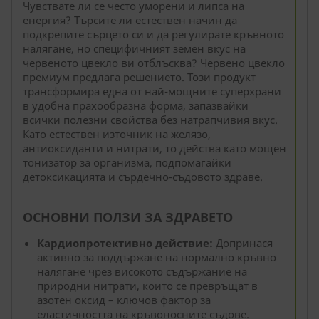
Чувствате ли се често уморени и липса на
енергия? Търсите ли естествен начин да
подкрепите сърцето си и да регулирате кръвното
налягане, но специфичният земен вкус на
червеното цвекло ви отблъсква? Червено цвекло
премиум предлага решението. Този продукт
трансформира една от най-мощните суперхрани
в удобна прахообразна форма, запазвайки
всички полезни свойства без натрапчивия вкус.
Като естествен източник на желязо,
антиоксиданти и нитрати, то действа като мощен
тонизатор за организма, подпомагайки
детоксикацията и сърдечно-съдовото здраве.
ОСНОВНИ ПОЛЗИ ЗА ЗДРАВЕТО
Кардиопротективно действие:
Допринася
активно за поддържане на нормално кръвно
налягане чрез високото съдържание на
природни нитрати, които се превръщат в
азотен оксид – ключов фактор за
еластичността на кръвоносните съдове.