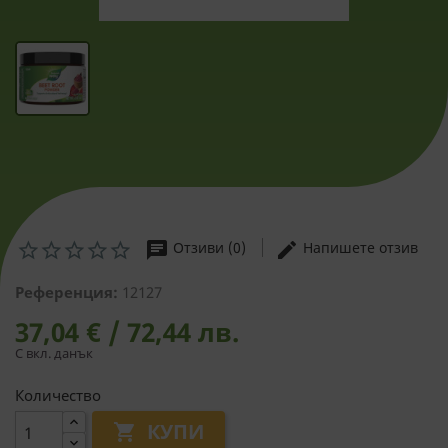
chat
edit
Отзиви (0)
Напишете отзив
Референция:
12127
37,04 € / 72,44 лв.
С вкл. данък
Количество
КУПИ
