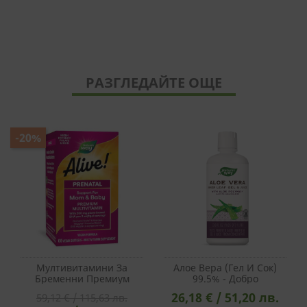
РАЗГЛЕДАЙТЕ ОЩЕ
-20%
Мултивитамини За
Алое Вера (гел И Сок)
Бременни Премиум
99.5% - Добро
Алайв С Растителна DHA
Храносмилане И Силен
26,18 € / 51,20 лв.
59,12 € / 115,63 лв.
- Alive! Complete Premium
Имунитет,1L