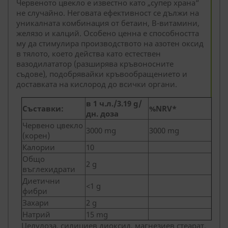
Червеното цвекло е известно като „супер храна“
не случайно. Неговата ефективност се дължи на
уникалната комбинация от бетаин, В-витамини,
желязо и калций. Особено ценна е способността
му да стимулира производството на азотен оксид
в тялото, което действа като естествен
вазодилататор (разширява кръвоносните
съдове), подобрявайки кръвообращението и
доставката на кислород до всички органи.
в 1 ч.л./3.19 g/
Съставки:
%NRV*
дн. доза
Червено цвекло
3000 mg
3000 mg
(корен)
Калории
10
Общо
2 g
въглехидрати
Диетични
<1 g
фибри
Захари
2 g
Натрий
15 mg
Целулоза, силициев диоксид, магнезиев стеарат.