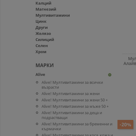
Калций
Магнезий
Мултивитамини
Цинк
Други
Желязо
Силиций
Селен
Хром
Мул
Алайв 
МАРКИ
Alive
remove_circle
Alive! Мултивитамини за всички
възрасти
Alive! Мултивитамини за жени
Alive! Мултивитамини за жени 50 +
Alive! Мултивитамини за мъже 50 +
Alive! Мултивитамини за деца и
подрастващи
Alive! Мултивитамини за бременни и
-20%
кърмачки
Alive! Мултивитамини за коса, кожа и