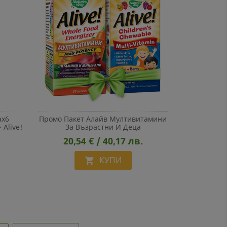
ax6
Промо Пакет Алайв Мултивитамини
 Alive!
За Възрастни И Деца
n, 90
20,54 € / 40,17 лв.
КУПИ
