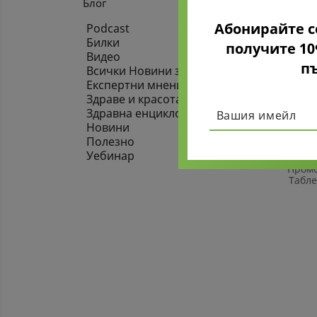
Блог
Абонирайте с
Podcast
Билки
получите 1
Видео
п
Всички Новини за Covid-19
Експертни мнения
Здраве и красота
Здравна енциклопедия
Новини
Полезно
Уебинар
Промо
Табле