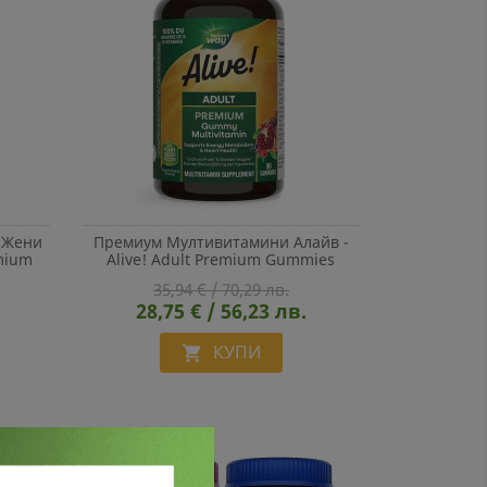
 Жени
Премиум Мултивитамини Алайв -
emium
Alive! Adult Premium Gummies
лирани
Multivitamin, 90 Желирани Таблетки
35,94 € / 70,29 лв.
28,75 € / 56,23 лв.
КУПИ
