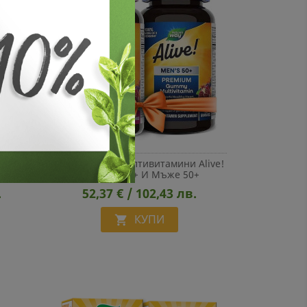
Alive!
Промо Пакет Мултивитамини Alive!
За Жени 50+ И Мъже 50+
.
52,37 € / 102,43 лв.
КУПИ
