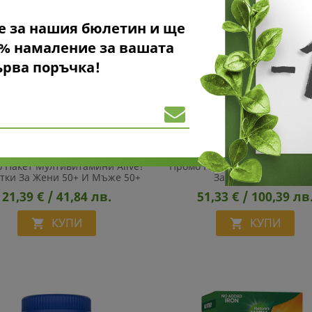
е за нашия бюлетин и ще
0% намаление за вашата
ърва поръчка!
 Пакет Мултивитамини Alive!
Промо Пакет Мултивитамини 
тки За Жени 50+ И Мъже 50+
За Жени И Мъже
21,39 € / 41,84 лв.
51,33 € / 100,39 лв
КУПИ
КУПИ

