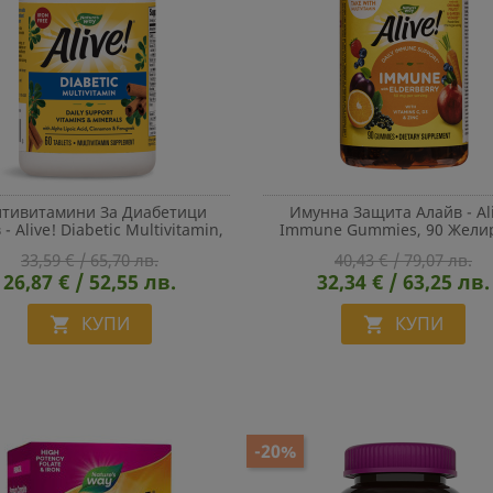
тивитамини За Диабетици
Имунна Защита Алайв - Ali
- Alive! Diabetic Multivitamin,
Immune Gummies, 90 Жели
60 Таблетки
Таблетки
33,59 € / 65,70 лв.
40,43 € / 79,07 лв.
26,87 € / 52,55 лв.
32,34 € / 63,25 лв.
КУПИ
КУПИ


-20%