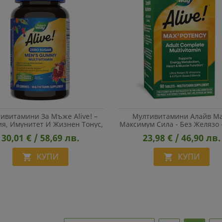
ивитамини За Мъже Alive! –
Мултивитамини Алайв M
ия, Имунитет И Жизнен Тонус,
Максимум Сила - Без Желязо -
80 Желирани Таблетки
® Max6 Potency Multivitami
30,01 € / 58,69 лв.
23,98 € / 46,90 лв.
Капсули
КУПИ
КУПИ

