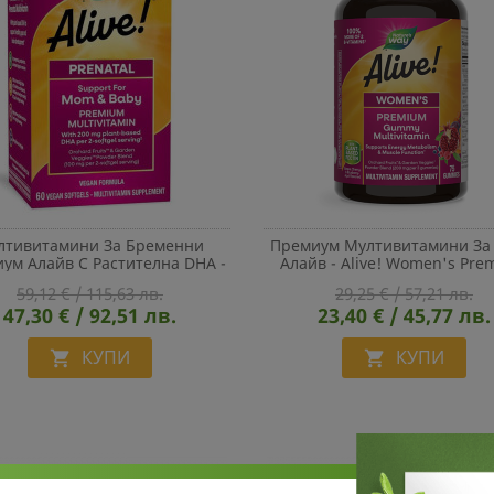
лтивитамини За Бременни
Премиум Мултивитамини За
ум Алайв С Растителна DHA -
Алайв - Alive! Women's Pr
e! Complete Premium Prenatal
Gummies Multivitamin, 75 Же
59,12 € / 115,63 лв.
29,25 € / 57,21 лв.
ivitamin, 60 Софтгел Капсули
Таблетки
47,30 € / 92,51 лв.
23,40 € / 45,77 лв.
КУПИ
КУПИ

