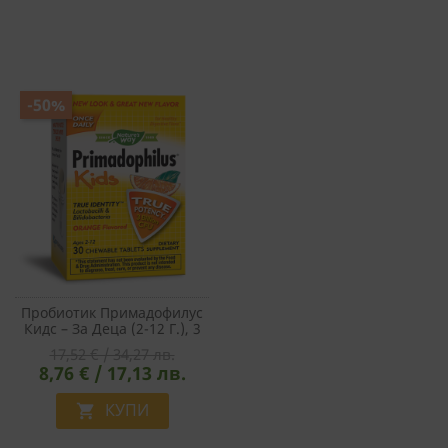
-50%
Пробиотик Примадофилус
Кидс – За Деца (2-12 Г.), 3
Млрд. Активни
17,52 € / 34,27 лв.
Пробиотици, 30 Дъвчащи
8,76 € / 17,13 лв.
Таблетки С Вкус На
Портокал
КУПИ
