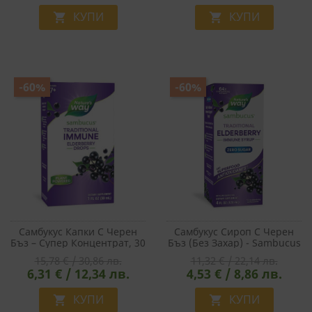
КУПИ
КУПИ


-60%
-60%
Самбукус Капки С Черен
Самбукус Сироп С Черен
Бъз – Супер Концентрат, 30
Бъз (без Захар) - Sambucus
Ml
Sugar Free Syrup, 120 Ml
15,78 € / 30,86 лв.
11,32 € / 22,14 лв.
6,31 € / 12,34 лв.
4,53 € / 8,86 лв.
КУПИ
КУПИ

