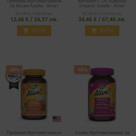
Премиум Мултивитамини
Витамин С От Ацерола
За Мъже Алайв - Alive!
Organic Алайв - Alive!
Men's Premium Gummies
Vitamin C Immune Support,
31,14 € / 60,90 лв.
57,43 € / 112,32 лв.
Multivitamin, 75 Желирани
120 Капсули
12,46 € / 24,37 лв.
34,46 € / 67,40 лв.
Таблетки
КУПИ
КУПИ


-30%
-40%
Премиум Мултивитамини
Алайв Мултивитамини За