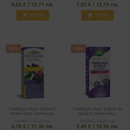
Желирани Таблетки
240 Ml
8,03 € / 15,71 лв.
7,05 € / 13,79 лв.
КУПИ
КУПИ


-60%
-10%
Самбукус Имун Сироп С
Самбукус Имун Сироп За
Черен Бъз, Ехинацея,
Деца С Черен Бъз,
Прополис, Вит. С & Цинк -
Ехинацея И Прополис, 120
14,44 € / 28,24 лв.
10,54 € / 20,61 лв.
Sambucus Immune Syrup,
Ml
5,78 € / 11,30 лв.
9,49 € / 18,56 лв.
120 Ml