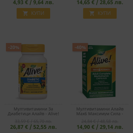
4,93 € / 9,64 лв.
14,65 € / 28,65 лв.
КУПИ
КУПИ


-20%
-40%
Мултивитамини За
Мултивитамини Алайв
Диабетици Алайв - Alive!
Max6 Максимум Сила -
Diabetic Multivitamin, 60
Alive!® Max6 Potency
33,59 € / 65,70 лв.
24,84 € / 48,58 лв.
Таблетки
Multivitamin, 90 Капсули
26,87 € / 52,55 лв.
14,90 € / 29,14 лв.