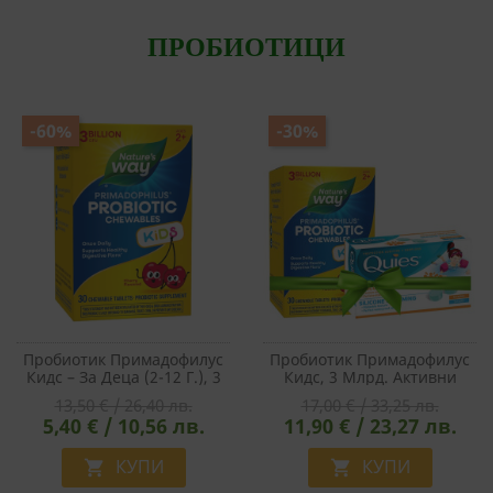
ПРОБИОТИЦИ
-60%
-30%
Пробиотик Примадофилус
Пробиотик Примадофилус
Кидс – За Деца (2-12 Г.), 3
Кидс, 3 Млрд. Активни
Млрд. Активни
Пробиотици, 30 Дъвчащи
13,50 € / 26,40 лв.
17,00 € / 33,25 лв.
Пробиотици, 30 Дъвчащи
Таблетки С Вкус На Череша
5,40 € / 10,56 лв.
11,90 € / 23,27 лв.
Таблетки С Вкус На Череша
+ Подарък Тапи За Уши
КУПИ
КУПИ

