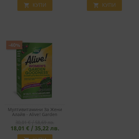
КУПИ
КУПИ


-40%
Мултивитамини За Жени
Алайв - Alive! Garden
Goodness™ Women`s Multi-
30,01 € / 58,69 лв.
Vitamin, 60 Таблетки
18,01 € / 35,22 лв.