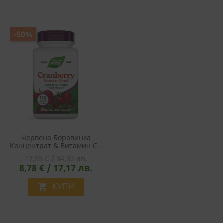
-50%
Червена Боровинка
Концентрат & Витамин С -
Премиум Формула Срещу
17,55 € / 34,32 лв.
Уроинфекции, 60 Таблетки
8,78 € / 17,17 лв.
КУПИ
