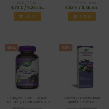
11,83 € / 23,14 лв.
11,32 € / 22,14 лв.
4,73 € / 9,25 лв.
4,53 € / 8,86 лв.
КУПИ
КУПИ


-60%
-60%
Самбукус Гъми С Черен
Самбукус Ориджинал
Бъз, Цинк, Витамини С & D
Сироп С Черен Бъз
- Sambucus Gummies, 60
Sambucus - Original Syrup,
20,07 € / 39,25 лв.
17,62 € / 34,46 лв.