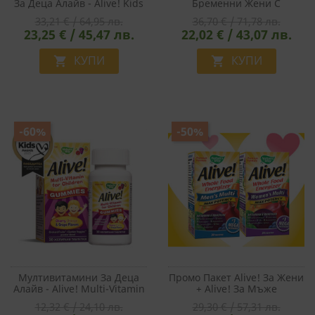
За Деца Алайв - Alive! Kids
Бременни Жени С
Premium Multivitamin
Растителна DHA - Alive!
33,21 € / 64,95 лв.
36,70 € / 71,78 лв.
Gummy, 90 Желирани
Premium Prenatal
23,25 € / 45,47 лв.
22,02 € / 43,07 лв.
Таблетки
Multivitamin Gummies, 75
Желирани Таблетки
КУПИ
КУПИ


-60%
-50%
Мултивитамини За Деца
Промо Пакет Alive! За Жени
Алайв - Alive! Multi-Vitamin
+ Alive! За Мъже
For Children Gummies, 30
12,32 € / 24,10 лв.
29,30 € / 57,31 лв.
Желирани Таблетки