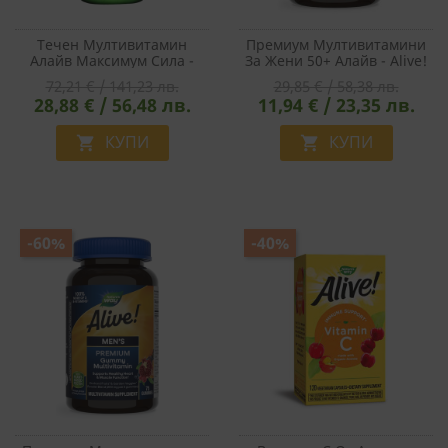
Течен Мултивитамин
Премиум Мултивитамини
Алайв Максимум Сила -
За Жени 50+ Алайв - Alive!
Alive! Complete Liquid
Women’s 50+ Premium
72,21 € / 141,23 лв.
29,85 € / 58,38 лв.
Multivitamin Max Potency,
Gummies Multivitamin, 75
28,88 € / 56,48 лв.
11,94 € / 23,35 лв.
900 Ml, 180 Дози За 6
Желирани Таблетки
Месеца Прием
КУПИ
КУПИ


-60%
-40%