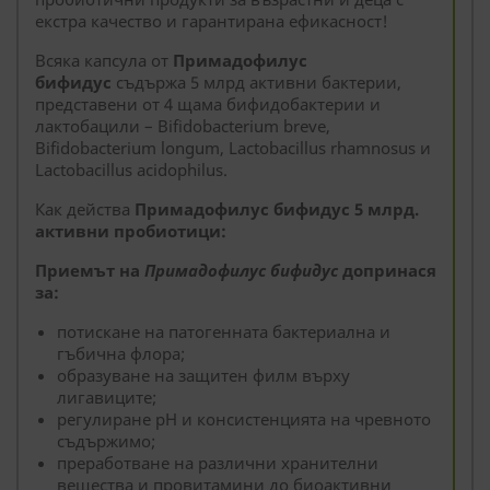
екстра качество и гарантирана ефикасност!
Всяка капсула от
Примадофилус
бифидус
съдържа 5 млрд активни бактерии,
представени от 4 щама бифидобактерии и
лактобацили – Bifidobacterium breve,
Bifidobacterium longum, Lactobacillus rhamnosus и
Lactobacillus acidophilus.
Как действа
Примадофилус бифидус 5 млрд.
активни пробиотици:
Приемът на
Примадофилус бифидус
допринася
за:
потискане на патогенната бактериална и
гъбична флора;
образуване на защитен филм върху
лигавиците;
регулиране pH и консистенцията на чревното
съдържимо;
преработване на различни хранителни
вещества и провитамини до биоактивни