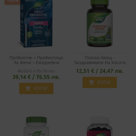
Пробиотик + Пребиотици
Полски Хвощ -
За Жени – Ежедневна
Заздравяване На Косата
Грижа - Fortify Women‘s
И Ноктите - При
12,51 € / 24,47 лв.
48,93 € / 95,70 лв.
Probiotic, 30 Млрд.
Изтъняване На Косъма И
39,14 € / 76,55 лв.
Активни Пробиотици, 30
Чупливи Нокти, 440 Mg,
Капсули
100 Капсули
КУПИ

КУПИ
