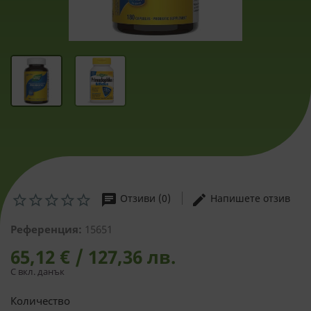
chat
edit
Отзиви (0)
Напишете отзив
Референция:
15651
65,12 € / 127,36 лв.
С вкл. данък
Количество