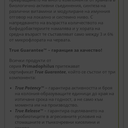
биологично активни съединения, синтеза на
различни витамини и модулиране на имунния
отговор на локално и системно ниво. С
напредването на възрастта количеството на
бифидобактериите намалява и у хората на
средна възраст те съставляват само между 3 и 6%
от микрофлората на червата.
True Guarantee™ – гаранция за качество!
Всички продукти от
серия
Primadophilus
притежават
сертификат
True
Guarantee
, който се състои от три
компонента:
True
Potency™
– гарантира активността и броя
на колония-образуващите единици до края на
изтичане срока на годност, а не само към
момента им на производство.
True
Release™
– гарантира оцеляването на
пробиотиците в агресивните условия на
стомашните и тънкочревни киселини и
сокове.