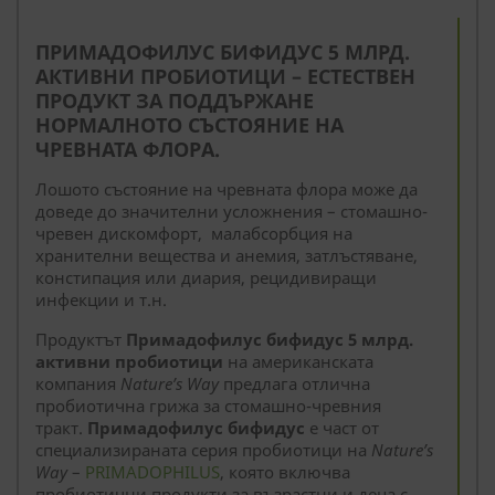
--
ПРИМАДОФИЛУС БИФИДУС 5 МЛРД.
АКТИВНИ ПРОБИОТИЦИ – ЕСТЕСТВЕН
ПРОДУКТ ЗА ПОДДЪРЖАНЕ
НОРМАЛНОТО СЪСТОЯНИЕ НА
ЧРЕВНАТА ФЛОРА.
Лошото състояние на чревната флора може да
доведе до значителни усложнения – стомашно-
чревен дискомфорт, малабсорбция на
хранителни вещества и анемия, затлъстяване,
констипация или диария, рецидивиращи
инфекции и т.н.
Продуктът
Примадофилус бифидус 5 млрд.
активни пробиотици
на американската
компания
Nature
’
s Way
предлага отлична
пробиотична грижа за стомашно-чревния
тракт.
Примадофилус бифидус
е част от
специализираната серия пробиотици на
Nature’s
Way
–
PRIMADOPHILUS
, която включва
пробиотични продукти за възрастни и деца с