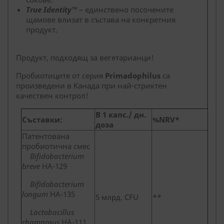
True
Identity™
– единствено посочените
щамове влизат в състава на конкретния
продукт.
Продукт, подходящ за вегетарианци!
Пробиотиците от серия
Primadophilus
са
произведени в Канада при най-стриктен
качествен контрол!
В 1 капс./ дн.
Съставки:
%NRV*
доза
Патентована
пробиотична смес
Bifidobacterium
breve
HA-129
Bifidobacterium
longum
HA-135
5 млрд. CFU
**
Lactobacillus
rhamnosus
HA-111