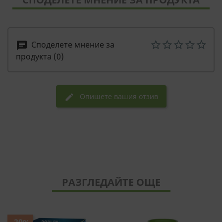
Споделете мнение за
chat
продукта (0)
Опишете вашия отзив
edit
РАЗГЛЕДАЙТЕ ОЩЕ
-20%