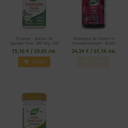
Очанка – Билка За
Формула За Памет И
Здрави Очи, 280 Mg, 100
Концентрация - Brain
Капсули
Fuel, 60 Желирани
15,16 € / 29,65 лв.
34,34 € / 67,16 лв.
Таблетки
КУПИ
КУПИ

