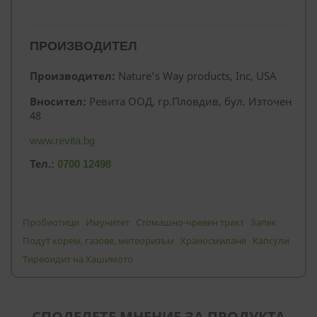
ПРОИЗВОДИТЕЛ
Производител:
Nature’s Way products, Inc, USA
Вносител:
Ревита ООД, гр.Пловдив, бул. Източен
48
www.revita.bg
Тел.:
0700 12498
Пробиотици
Имунитет
Стомашно-чревен тракт
Запек
Подут корем, газове, метеоризъм
Храносмилане
Капсули
Тиреоидит на Хашимото
СПОДЕЛЕТЕ МНЕНИЕ ЗА ПРОДУКТА