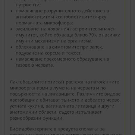
нутриенти;
намаляване разрушителното действие на
антибиотиците и ксенобиотиците върху
нормалната микрофлора;
засилване на локалния гастроинтестинален
имунитет, който обхваща близо 70% от всички
имунни механизми на организма;
облекчаване на симптомите при запек,
подуване на корема и тежест.
намаляване прекомерното образуване на
газове в червата.
Лактобацилите потискат растежа на патогенните
микроорганизми в лумена на червата и по
повърхността на лигавиците. Различните видове
лактобацили обитават тънкото и дебелото черво,
устната кухина, вагиналната лигавица и други
анатомични области, където изпълняват
разнообразни функции.
Бифидобактериите в продукта спомагат за
превръщането на много компоненти от храната в