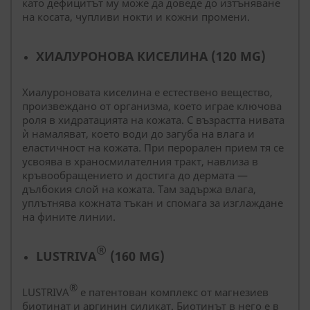
като дефицитът му може да доведе до изтъняване
на косата, чупливи нокти и кожни промени.
ХИАЛУРОНОВА КИСЕЛИНА (120 MG)
Хиалуроновата киселина е естествено вещество,
произвеждано от организма, което играе ключова
роля в хидратацията на кожата. С възрастта нивата
ѝ намаляват, което води до загуба на влага и
еластичност на кожата. При перорален прием тя се
усвоява в храносмилателния тракт, навлиза в
кръвообращението и достига до дермата —
дълбокия слой на кожата. Там задържа влага,
уплътнява кожната тъкан и спомага за изглаждане
на фините линии.
®
LUSTRIVA
(160 MG)
®
LUSTRIVA
е патентован комплекс от магнезиев
биотинат и аргинин силикат. Биотинът в него е в