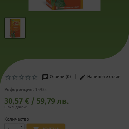
chat
edit
Отзиви (0)
Напишете отзив
Референция:
15932
30,57 € / 59,79 лв.
С вкл. данък
Количество