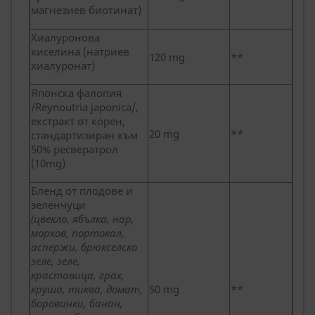
магнезиев биотинат)
Хиалуронова
киселина (натриев
120 mg
**
хиалуронат)
Японска фалопия
/Reynoutria japonica/,
екстракт от корен,
20 mg
**
стандартизиран към
50% ресвератрол
(10mg)
Бленд от плодове и
зеленчуци
(цвекло, ябълка, нар,
морков, портокал,
аспержи, брюкселско
зеле, зеле,
краставица, грах,
круша, тиква, домат,
50 mg
**
боровинки, банан,