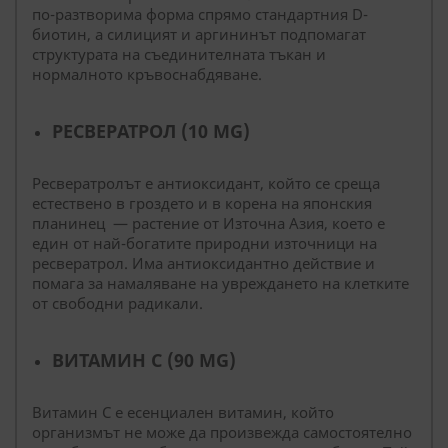
по-разтворима форма спрямо стандартния D-
биотин, а силицият и аргининът подпомагат
структурата на съединителната тъкан и
нормалното кръвоснабдяване.
РЕСВЕРАТРОЛ (10 MG)
Ресвератролът е антиоксидант, който се среща
естествено в гроздето и в корена на японския
планинец — растение от Източна Азия, което е
един от най-богатите природни източници на
ресвератрол. Има антиоксидантно действие и
помага за намаляване на увреждането на клетките
от свободни радикали.
ВИТАМИН C (90 MG)
Витамин C е есенциален витамин, който
организмът не може да произвежда самостоятелно