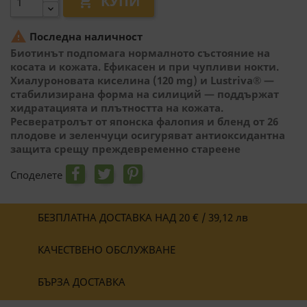
КУПИ


Последна наличност
Биотинът подпомага нормалното състояние на
косата и кожата. Ефикасен и при чупливи нокти.
Хиалуроновата киселина (120 mg) и Lustriva® —
стабилизирана форма на силиций — поддържат
хидратацията и плътността на кожата.
Ресвератролът от японска фалопия и бленд от 26
плодове и зеленчуци осигуряват антиоксидантна
защита срещу преждевременно стареене
Споделете
БЕЗПЛАТНА ДОСТАВКА НАД 20 € / 39,12 лв
КАЧЕСТВЕНО ОБСЛУЖВАНЕ
БЪРЗА ДОСТАВКА