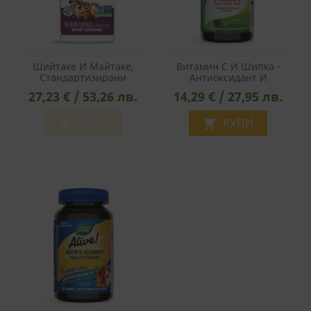
Шийтаке И Майтаке,
Витамин C И Шипка -
Стандартизирани
Антиоксидант И
Екстракти По 125 Mg -
Имуностимулатор, 500
27,23 € / 53,26 лв.
14,29 € / 27,95 лв.
Nature's Way, 60 Капсули
Mg, 100 Капсули
КУПИ
КУПИ

