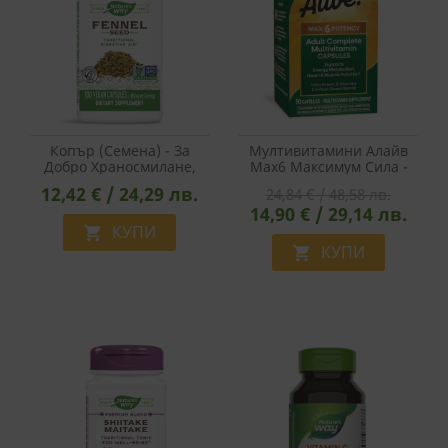
Копър (семена) - За
Мултивитамини Алайв
Добро Храносмилане,
Max6 Максимум Сила -
480 Mg, 100 Капсули
Alive!® Max6 Potency
12,42 € / 24,29 лв.
24,84 € / 48,58 лв.
Multivitamin, 90 Капсули
14,90 € / 29,14 лв.
КУПИ

КУПИ
