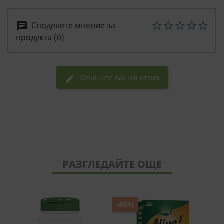
Споделете мнение за
chat
продукта (0)
Опишете вашия отзив
edit
РАЗГЛЕДАЙТЕ ОЩЕ
-40%