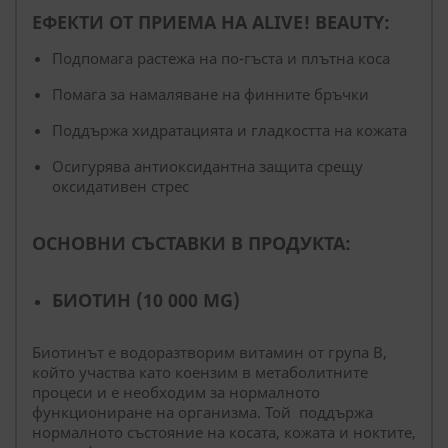
ЕФЕКТИ ОТ ПРИЕМА НА ALIVE! BEAUTY:
Подпомага растежа на по-гъста и плътна коса
Помага за намаляване на финните бръчки
Поддържа хидратацията и гладкостта на кожата
Осигурява антиоксидантна защита срещу
оксидативен стрес
ОСНОВНИ СЪСТАВКИ В ПРОДУКТА:
БИОТИН (10 000 ΜG)
Биотинът е водоразтворим витамин от група B,
който участва като коензим в метаболитните
процеси и е необходим за нормалното
функциониране на организма. Той поддържа
нормалното състояние на косата, кожата и ноктите,