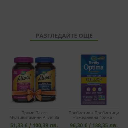
РАЗГЛЕДАЙТЕ ОЩЕ
Промо Пакет
Пробиотик + Пребиотици
Мултивитамини Alive! За
– Ежедневна Грижа -
Жени И Мъже
Fortify Optima Probiotic
51,33 € / 100,39 лв.
96,30 € / 188,35 лв.
Everyday Care, 35 Млрд.