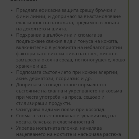
Предлага ефикасна защита срещу бръчки и
фини линии, и допринася за възстановяване
еластичността на кожата, предимно в зоната
на деколтето и шията.
Подхранва в дълбочина и спомага за
поддържане свежия вид и тонуса на кожата,
включително в условията на неблагоприятни
фактори като високи нива на стрес, живот в
замърсена околна среда, тютюнопушене, лошо
хранене и др.
Подпомага състоянието при кожни алергии,
акне, дерматози, псориазис и др.
Допринася за поддържане нормалното
състояние на скалпа и укрепването на косъма
при честа употреба на преса, сешоар и
стилизиращи продукти.
Осигурява видими ползи при косопад.
Спомага за възстановяване здравия вид на
косата, блясъка и еластичността й.
Укрепва нокътната плочка, намалява
нацепването на ноктите и насърчава растежа