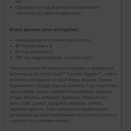
им.
Предлага се под формата на желирани
таблетки със свеж ягодов вкус!
Всяка дневна доза осигурява:
необходимите количества биотин;
40 mg витамин Е;
90 mg витамин С;
100 mg хидролизиран колаген тип I;
Разкошна смес от овощни плодове и градински
зеленчуци
Orchard Fruits
™
/Garden Veggies
™
, която
включва екстракти от акай бери, ананас, банан,
боровинка, грозде, круша, малина, нар, портокал,
синя слива, тиква, червена боровинка, череша,
ягода, ябълка, аспержи, броколи, брюкселско
зеле, грах, домат, карфиол, морков, спанак,
червено цвекло. Тази натурална комбинация
допринася за възстановяване на кожата, косата и
ноктите по естествен начин.