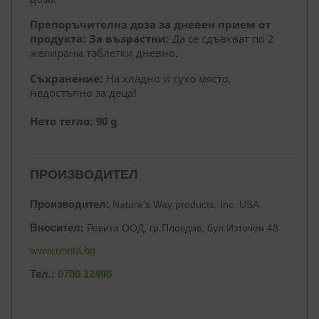
Препоръчителна доза за дневен прием от
продукта: За възрастни:
Да се сдъвкват по 2
желирани таблетки дневно.
Съхранение:
На хладно и сухо място,
недостъпно за деца!
Нето тегло: 90 g
ПРОИЗВОДИТЕЛ
Производител:
Nature’s Way products, Inc, USA.
Вносител:
Ревита ООД, гр.Пловдив, бул.Източен 48
www.revita.bg
Тел.:
0700 12498