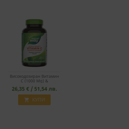
Високодозиран Витамин
С (1000 Mg) &
Биофлавоноиди -
26,35 € / 51,54 лв.
Антиоксидант И
Имуностимулатор, 100
Капсули
КУПИ
