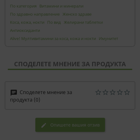
По категория
Витамини и минерали
По здравно направление
Женско здраве
Коса, кожа, нокти
По вид
Желирани таблетки
Антиоксиданти
Alive! Мултивитамини за коса, кожа и нокти
Имунитет
СПОДЕЛЕТЕ МНЕНИЕ ЗА ПРОДУКТА
Споделете мнение за
chat
продукта (0)
Опишете вашия отзив
edit