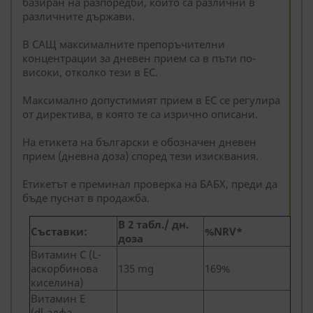
базиран на разпоредби, които са различни в
различните държави.
В САЩ максималните препоръчителни
концентрации за дневен прием са в пъти по-
високи, отколко тези в ЕС.
Максимално допустимият прием в ЕС се регулира
от директива, в която те са изрично описани.
На етикета на български е обозначен дневен
прием (дневна доза) според тези изисквания.
Етикетът е преминал проверка на БАБХ, преди да
бъде пуснат в продажба.
В 2 табл./ дн.
Съставки:
%NRV*
доза
Витамин С (L-
аскорбинова
135 mg
169%
киселина)
Витамин Е
(dl-алфа