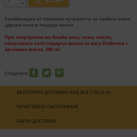

Комбинация от полезни нутриенти за сияйна кожа,
здрава коса и твърди нокти
При закупуване на Алайв коса, кожа, нокти,
получавате като подарък маска за коса Eloderma с
арганово масло, 500 ml
Споделете
БЕЗПЛАТНА ДОСТАВКА НАД 20 € / 39,12 лв
КАЧЕСТВЕНО ОБСЛУЖВАНЕ
БЪРЗА ДОСТАВКА