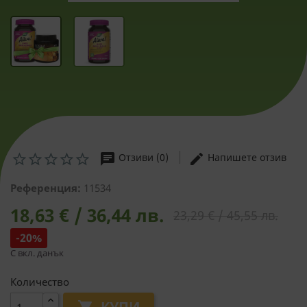
chat
edit
Отзиви (0)
Напишете отзив
Референция:
11534
18,63 € / 36,44 лв.
23,29 € / 45,55 лв.
-20%
С вкл. данък
Количество
КУПИ