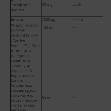
30 mg
250%
токоферил
ацетат)
Биотин
2500 µg
5000%
Хидролизиран
100 mg
**
колаген
Orchard Fruits™
/Garden
Veggies™ / Смес
от овощни
плодове и
градински
зеленчуци
пудра: акай
бери, ананас,
банан,
боровинка,
грозде, круша,
малина, нар,
50 mg
**
портоклал,синя
слива, тиква,
червена