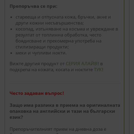
Препоръчва се при:
старееща и отпусната кожа, бръчки, акне и
други кожни несъвършенства;
косопад, изтьняване на косъма и увреждане в
резултат от топлинна обработка, често
боядисване и прекомерна употреба на
стилизиращи продукти;
меки и чупливи нокти.
Вижте другия продукт от
СЕРИЯ АЛАЙВ
! в
подкрепа на кожата, косата и ноктите
ТУК
!
Често задаван въпрос!
Защо има разлика в приема на оригиналната
опаковка на английски и тази на български
език?
Препоръчителният прием на дневна доза е