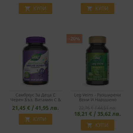
Активни Пробиотици, 60
КУПИ
Капсули
КУПИ


-20%
Самбукус За Деца С
Leg Veins - Разширени
Черен Бъз, Витамин С &
Вени И Нарушено
Цинк, 60 Желирани
Кръвообращение -
21,45 € / 41,95 лв.
22,76 € / 44,51 лв.
Таблетки
Премиум Формула С
18,21 € / 35,62 лв.
Билки И Витамин С, 60
КУПИ
Капсули

КУПИ
