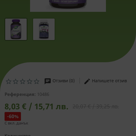
chat
edit
Отзиви (0)
Напишете отзив
Референция:
10486
8,03 € / 15,71 лв.
20,07 € / 39,25 лв.
-60%
С вкл. данък
Количество