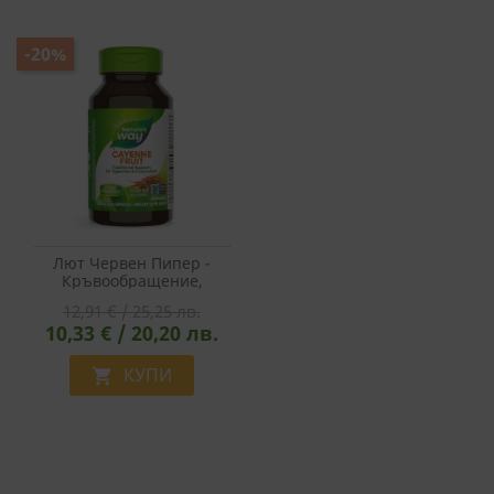
-20%
Лют Червен Пипер -
Кръвообращение,
Храносмилане,
12,91 € / 25,25 лв.
Метаболизъм, 450 Mg,
10,33 € / 20,20 лв.
100 Капсули
КУПИ
