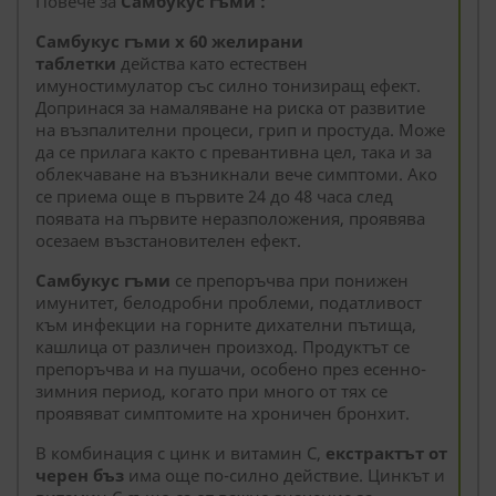
Повече за
Самбукус гъми :
Самбукус гъми x 60 желирани
таблетки
действа като естествен
имуностимулатор със силно тонизиращ ефект.
Допринася за намаляване на риска от развитие
на възпалителни процеси, грип и простуда. Може
да се прилага както с превантивна цел, така и за
облекчаване на възникнали вече симптоми. Ако
се приема още в първите 24 до 48 часа след
появата на първите неразположения, проявява
осезаем възстановителен ефект.
Самбукус гъми
се препоръчва при понижен
имунитет, белодробни проблеми, податливост
към инфекции на горните дихателни пътища,
кашлица от различен произход. Продуктът се
препоръчва и на пушачи, особено през есенно-
зимния период, когато при много от тях се
проявяват симптомите на хроничен бронхит.
В комбинация с цинк и витамин С,
екстрактът от
черен бъз
има още по-силно действие. Цинкът и