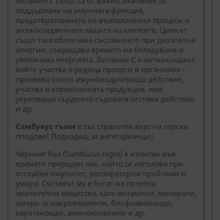
витамин С също са от важно значение за
поддържане на имунната функция,
предотвратяването на възпалителни процеси и
антиоксидантната защита на клетките. Цинкът
също така облекчава състоянието при дихателни
алергии, съкращава времето на боледуване и
увеличава енергията. Витамин С е антиоксидант,
който участва в редица процеси в организма –
проявява силно имуномодулиращо действие,
участва в хормоналната продукция, има
укрепващо сърдечно-съдовата система действие
и др.
Самбукус гъми
е със страхотен вкус на горски
плодове! Подходящ за вегетарианци!
Черният бъз (Sambucus nigra) е изпитан във
времето природен лек, който се използва при
отслабен имунитет, респираторни проблеми и
умора. Съставът му е богат на полезни
хранителни вещества, като витамини, минерали,
микро- и макроелементи, биофлавоноиди,
каротеноиди, аминокиселини и др.