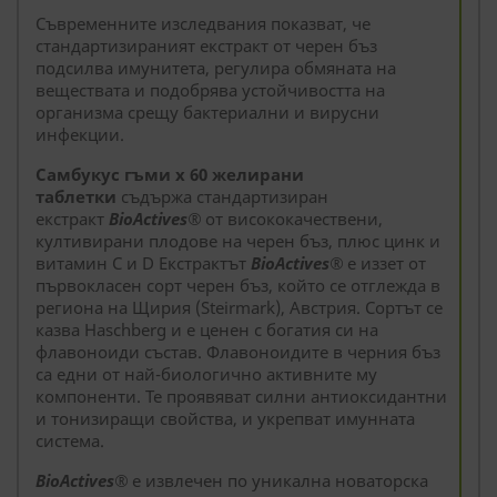
Съвременните изследвания показват, че
стандартизираният екстракт от черен бъз
подсилва имунитета, регулира обмяната на
веществата и подобрява устойчивостта на
организма срещу бактериални и вирусни
инфекции.
Самбукус гъми x 60 желирани
таблетки
съдържа стандартизиран
екстракт
BioActives®
от висококачествени,
култивирани плодове на черен бъз, плюс цинк и
витамин С и D Екстрактът
BioActives®
е иззет от
първокласен сорт черен бъз, който се отглежда в
региона на Щирия (Steirmark), Австрия. Сортът се
казва Haschberg и е ценен с богатия си на
флавоноиди състав. Флавоноидите в черния бъз
са едни от най-биологично активните му
компоненти. Те проявяват силни антиоксидантни
и тонизиращи свойства, и укрепват имунната
система.
BioActives®
е извлечен по уникална новаторска