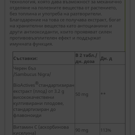
технология, която дава възможност за механично
отделяне на полезните вещества от растението,
без топлина и употреба на разтворители.
Благодарение на това се получава екстракт, богат
на хранителни вещества като антоцианини и
други антиоксиданти, които проявяват силен
противовъзплителен ефект и поддържат
имунната функция.
В 2 табл./
Съставки:
Дн. д
дн. доза
Черен бъз
/Sambucus Nigra/
®
BioActives
стандартизиран
екстракт (плод) от 3.2 g
50 mg
**
висококачествени
култивирани плодове,
стандартизиран до
флавоноиди
Витамин C (аскорбинова
90 mg
113%
киселина)