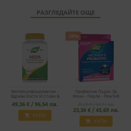
РАЗГЛЕДАЙТЕ ОЩЕ
-20%
Метилсулфонилметан –
Пробиотик Пърлс За
Здрави Кости И Стави &
Жени - Перли - Pearls®
Млада Кожа - OptiMSM®
Probiotic Women`s, 1
49,36 € / 96,54 лв.
29,20 € / 57,11 лв.
- 1000 Mg, 200 Таблетки
Млрд. Активни
23,36 € / 45,69 лв.
Пробиотици, 30 Софтгел
КУПИ
Капсули

КУПИ
