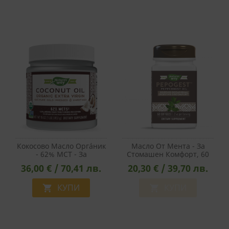
Кокосово Масло Оргáник
Масло От Мента - За
- 62% MCT - За
Стомашен Комфорт, 60
Кулинарна, Диетична И
Софтгел Капсули
36,00 € / 70,41 лв.
20,30 € / 39,70 лв.
Козметична Употреба,
474 Ml
КУПИ
КУПИ

