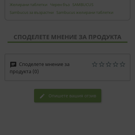
Желирани таблетки
Черен бъз
SAMBUCUS
Sambucus за възрастни
Sambucus желирани таблетки
СПОДЕЛЕТЕ МНЕНИЕ ЗА ПРОДУКТА
Споделете мнение за
chat
продукта (0)
Опишете вашия отзив
edit