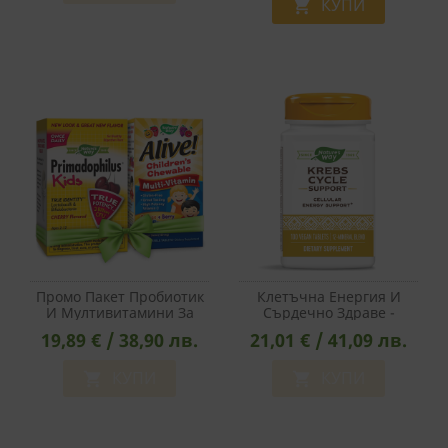
КУПИ

Промо Пакет Пробиотик
Клетъчна Енергия И
И Мултивитамини За
Сърдечно Здраве -
Деца
Биоактивни Минерали
19,89 € / 38,90 лв.
21,01 € / 41,09 лв.
Krebs Cycle Support, 100
Таблетки
КУПИ
КУПИ

