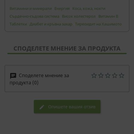
Витамини и минерали
Енергия
Коса, кожа, нокти
Сърдечно-съдова система
Висок холестерол
Витамин B
Таблетки
Диабет и кръвна захар
Тиреоидит на Хашимото
СПОДЕЛЕТЕ МНЕНИЕ ЗА ПРОДУКТА
Споделете мнение за
chat
продукта (0)
Опишете вашия отзив
edit