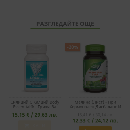
РАЗГЛЕДАЙТЕ ОЩЕ
-20%
Силиций С Калций Body
Малина (лист) - При
Essential® - Грижа За
Хормонален Дисбаланс И
Косата, Кожата, Ноктите
Проблеми С Месечния
15,15 € / 29,63 лв.
15,41 € / 30,14 лв.
И Костната Система, 90
Цикъл, 320 Mg, 100
12,33 € / 24,12 лв.
Капсули
Капсули
КУПИ
