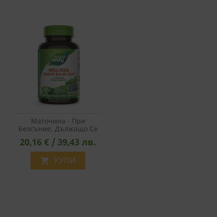
Маточина - При
Безсъние, Дължащо Се
На Стрес, 500 Mg Х 100
20,16 € / 39,43 лв.
Капсули
КУПИ
