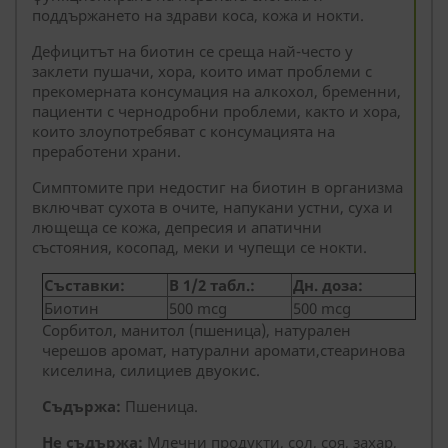
поддържането на здрави коса, кожа и нокти.
Дефицитът на биотин се среща най-често у
заклети пушачи, хора, които имат проблеми с
прекомерната консумация на алкохол, бременни,
пациенти с чернодробни проблеми, както и хора,
които злоупотребяват с консумацията на
преработени храни.
Симптомите при недостиг на биотин в организма
включват сухота в очите, напукани устни, суха и
лющеща се кожа, депресия и апатични
състояния, косопад, меки и чупещи се нокти.
Съставки:
В 1/2 табл.:
Дн. доза:
Биотин
500 mcg
500 mcg
Сорбитол, манитол (пшеница), натурален
черешов аромат, натурални аромати,стеаринова
киселина, силициев двуокис.
Съдържа:
Пшеница.
Не съдържа:
Млечни продукти, сол, соя, захар,