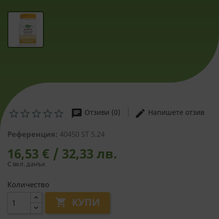
chat
edit
Отзиви (0)
Напишете отзив
Референция:
40450 ST 5.24
16,53 € / 32,33 лв.
С вкл. данък
Количество
КУПИ
