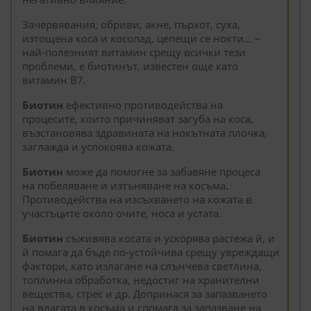
Зачервявания, обриви, акне, пърхот, суха,
изтощена коса и косопад, цепещи се нокти… –
най-полезният витамин срещу всички тези
проблеми, е биотинът, известен още като
витамин В7.
Биотин
ефективно противодейства на
процесите, които причиняват загуба на коса,
възстановява здравината на нокътната плочка,
заглажда и успокоява кожата.
Биотин
може да помогне за забавяне процеса
на побеляване и изтъняване на косъма.
Противодейства на изсъхването на кожата в
участъците около очите, носа и устата.
Биотин
съживява косата и ускорява растежа й, и
й помага да бъде по-устойчива срещу увреждащи
фактори, като излагане на слънчева светлина,
топлинна обработка, недостиг на хранителни
вещества, стрес и др. Допринася за запазването
на влагата в косъма и спомага за запазване на