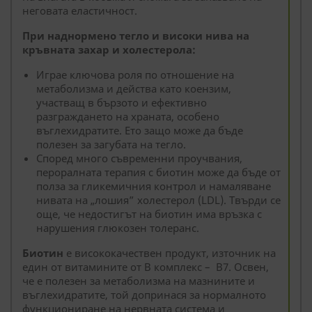
неговата еластичност.
При наднормено тегло и високи нива на
кръвната захар и холестерола:
Играе ключова роля по отношение на
метаболизма и действа като коензим,
участващ в бързото и ефективно
разграждането на храната, особено
въглехидратите. Ето защо може да бъде
полезен за загубата на тегло.
Според много съвременни проучвания,
пероралната терапия с биотин може да бъде от
полза за гликемичния контрол и намаляване
нивата на „лошия” холестерол (LDL). Твърди се
още, че недостигът на биотин има връзка с
нарушения глюкозен толеранс.
Биотин
е висококачествен продукт, източник на
един от витамините от В комплекс – В7. Освен,
че е полезен за метаболизма на мазнините и
въглехидратите, той допринася за нормалното
функциониране на нервната система и