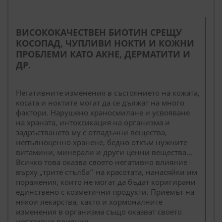
--
ВИСОКОКАЧЕСТВЕН БИОТИН СРЕЩУ
КОСОПАД, ЧУПЛИВИ НОКТИ И КОЖНИ
ПРОБЛЕМИ КАТО АКНЕ, ДЕРМАТИТИ И
ДР.
Негативните изменения в състоянието на кожата,
косата и ноктите могат да се дължат на много
фактори. Нарушено храносмилане и усвояване
на храната, интоксикация на организма и
задръстването му с отпадъчни вещества,
непълноценно хранене, бедно откъм нужните
витамини, минерали и други ценни вещества…
Всичко това оказва своето негативно влияние
върху „трите стълба” на красотата, нанасяйки им
поражения, които не могат да бъдат коригирани
единствено с козметични продукти. Приемът на
някои лекарства, както и хормоналните
изменения в организма също оказват своето
негативно влияние.