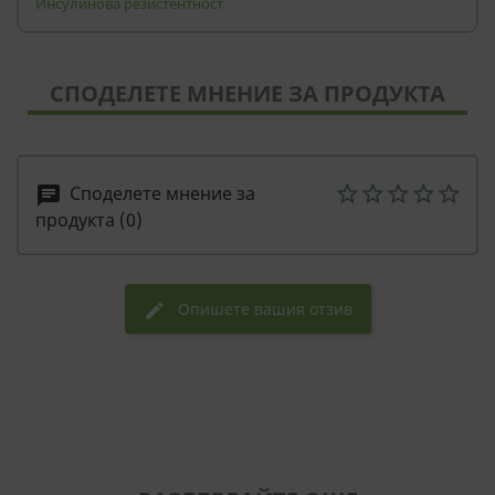
Инсулинова резистентност
СТАТИСТИЧЕСКИ
МАРКЕТИНГOВИ
СПОДЕЛЕТЕ МНЕНИЕ ЗА ПРОДУКТА
ФУНКЦИОНАЛНИ
НЕКЛАСИФИЦИРАНИ
Споделете мнение за
chat
продукта (0)
Опишете вашия отзив
edit