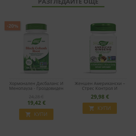
РАЗГЛЕДАЙТЕ ОЩЕ
-20%
Хормонален Дисбаланс И
Женшен Американски –
Менопауза - Гроздовиден
Стрес Контрол И
Ресник (корен) 540 Mg,
Подкрепа При Диабет -
29,98 €
24,28 €
100 Капсули
За Релаксация, Баланс На
19,42 €
Кръвната Захар И Тонус,
550 Mg, 50 Капсули
КУПИ

КУПИ
