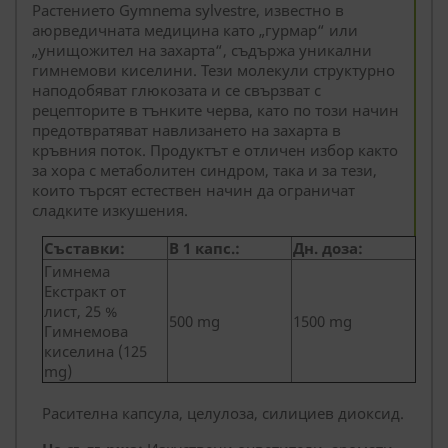
Растението Gymnema sylvestre, известно в
аюрведичната медицина като „гурмар“ или
„унищожител на захарта“, съдържа уникални
гимнемови киселини. Тези молекули структурно
наподобяват глюкозата и се свързват с
рецепторите в тънките черва, като по този начин
предотвратяват навлизането на захарта в
кръвния поток. Продуктът е отличен избор както
за хора с метаболитен синдром, така и за тези,
които търсят естествен начин да ограничат
сладките изкушения.
Съставки:
В 1 капс.:
Дн. доза:
Гимнема
Екстракт от
лист, 25 %
500 mg
1500 mg
Гимнемова
киселина (125
mg)
Расителна капсула, целулоза, силициев диоксид.