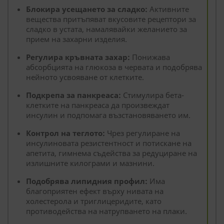
Блокира усещането за сладко:
Активните
вещества притъпяват вкусовите рецептори за
сладко в устата, намалявайки желанието за
прием на захарни изделия.
Регулира кръвната захар:
Понижава
абсорбцията на глюкоза в червата и подобрява
нейното усвояване от клетките.
Подкрепа за панкреаса:
Стимулира бета-
клетките на панкреаса да произвеждат
инсулин и подпомага възстановяването им.
Контрол на теглото:
Чрез регулиране на
инсулиновата резистентност и потискане на
апетита, гимнема съдейства за редуциране на
излишните килограми и мазнини.
Подобрява липидния профил:
Има
благоприятен ефект върху нивата на
холестерола и триглицеридите, като
противодейства на натрупването на плаки.