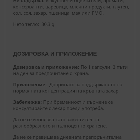
Не съдържа:
Изкуствени оцветители, аромати,
консерванти, царевица, млечни продукти, глутен,
сол, соя, захар, пшеница, мая или ГМО.
Нето тегло: 30.3 g
ДОЗИРОВКА И ПРИЛОЖЕНИЕ
Дозировка и приложение:
По 1 капсули 3 пъти
на ден за предпочитане с храна.
Приложение:
Допринася за поддържането на
нормалната концентрация на кръвната захар.
Забележка:
При бременност и кърмене се
консултирайте с лекар преди употреба.
Да не се използва като заместител на
разнообразното и пълноценно хранене.
Да не се превишава дневната препоръчителна