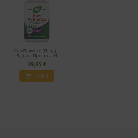
Сао Палмето (плод) –
Здрава Простата И
Нормален Уринарен
29,95 €
Поток При Мъжете, 160
Mg, 60 Софтгел Капсули
КУПИ
