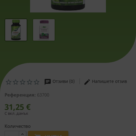
chat
edit
Отзиви (0)
Напишете отзив
Референция:
63700
31,25 €
С вкл. данък
Количество