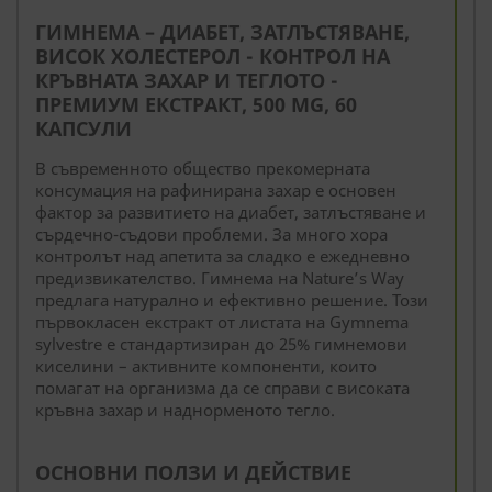
ГИМНЕМА – ДИАБЕТ, ЗАТЛЪСТЯВАНЕ,
ВИСОК ХОЛЕСТЕРОЛ - КОНТРОЛ НА
КРЪВНАТА ЗАХАР И ТЕГЛОТО -
ПРЕМИУМ ЕКСТРАКТ, 500 MG, 60
КАПСУЛИ
В съвременното общество прекомерната
консумация на рафинирана захар е основен
фактор за развитието на диабет, затлъстяване и
сърдечно-съдови проблеми. За много хора
контролът над апетита за сладко е ежедневно
предизвикателство. Гимнема на Nature’s Way
предлага натурално и ефективно решение. Този
първокласен екстракт от листата на Gymnema
sylvestre е стандартизиран до 25% гимнемови
киселини – активните компоненти, които
помагат на организма да се справи с високата
кръвна захар и наднорменото тегло.
ОСНОВНИ ПОЛЗИ И ДЕЙСТВИЕ