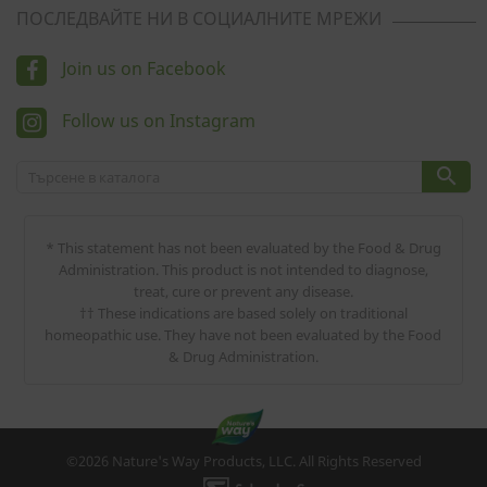
ПОСЛЕДВАЙТЕ НИ В СОЦИАЛНИТЕ МРЕЖИ
Join us on Facebook
Follow us on Instagram

* This statement has not been evaluated by the Food & Drug
Administration. This product is not intended to diagnose,
treat, cure or prevent any disease.
†† These indications are based solely on traditional
homeopathic use. They have not been evaluated by the Food
& Drug Administration.
©2026 Nature's Way Products, LLC. All Rights Reserved