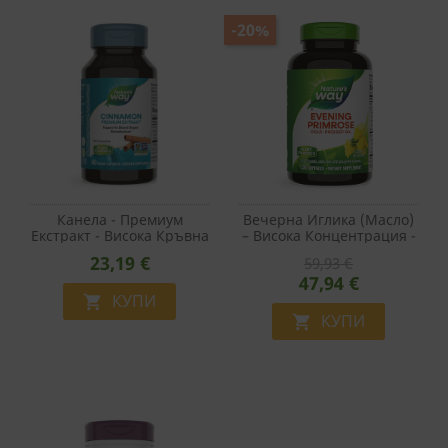
-20%
Канела - Премиум
Вечерна Иглика (масло)
Екстракт - Висока Кръвна
– Висока Концентрация -
Захар И Диабет, 500 Mg,
Хормонален Баланс –
23,19 €
59,93 €
60 Капсули
Evening Primrose Max
47,94 €
Strength, 1300 Mg, 120
КУПИ
Софтгел Капсули

КУПИ
