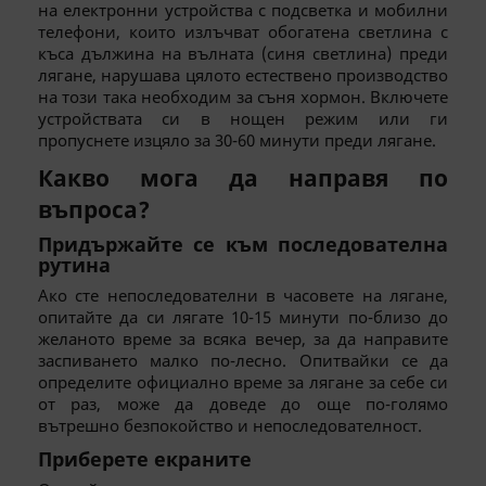
на електронни устройства с подсветка и мобилни
телефони, които излъчват обогатена светлина с
къса дължина на вълната (синя светлина) преди
лягане, нарушава цялото естествено производство
на този така необходим за съня хормон. Включете
устройствата си в нощен режим или ги
пропуснете изцяло за 30-60 минути преди лягане.
Какво мога да направя по
въпроса?
Придържайте се към последователна
рутина
Ако сте непоследователни в часовете на лягане,
опитайте да си лягате 10-15 минути по-близо до
желаното време за всяка вечер, за да направите
заспиването малко по-лесно. Опитвайки се да
определите официално време за лягане за себе си
от раз, може да доведе до още по-голямо
вътрешно безпокойство и непоследователност.
Приберете екраните