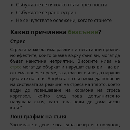
Събуждате се няколко пъти през нощта
Събуждате се рано сутрин
Не се чувствате освежени, когато станете
Какво причинява
безсъние
?
Стрес
Стресът може да има различни негативни прояви,
но ефектите, които оказва върху съня ви, могат да
бъдат наистина неприятни. Високите нива на
стрес
могат да объркат и нарушат съня ви – да ви
отнема повече време, за да заспите или да наруши
циклите на съня. Загубата на сън може да попречи
на системата за реакция на стреса на тялото, което
води до повишаване на хормона на стреса
кортизол, който след това допълнително
нарушава съня, като това води до „омагьосан
кръг“.
Лош график на съня
Заспиване в девет часа една вечер и в полунощ