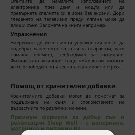
Опитайте да намалите използването на
електроника през деня и нощта или да
превърнете спалнята си в зона без екрани. Дори
гледането на телевизия преди лягане може да
влоши съня. Заложете на книга например.
Упражнения
Умерените до интензивни упражнения могат да
подобрят качеството на съня за възрастни, като
намалят времето, необходимо за заспиване.
Физическата активност също може да ви помогне
да се освободите от дневната сънливост и стреса.
Помощ от хранителни добавки
Хранителните добавки могат да помогнат за
поддържане на съня и спокойствието на
възрастните по различни начини.
Премиум формула за добър сън и
релаксация Sleep Well - с валериана,
маточина и витамин В2