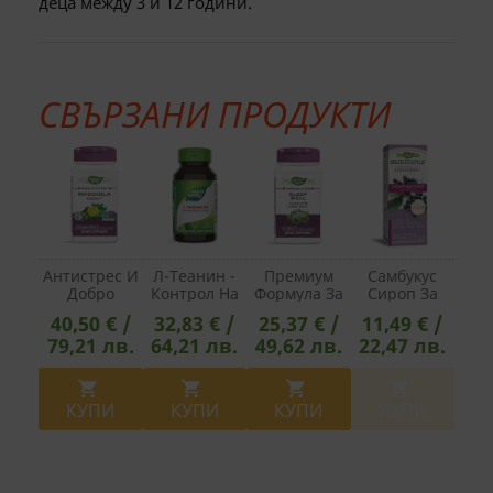
деца между 3 и 12 години.
СВЪРЗАНИ ПРОДУКТИ
Антистрес И
Л-Теанин -
Премиум
Самбукус
Добро
Контрол На
Формула За
Сироп За
Настроение -
Стреса,
Добър Сън И
Деца С
40,50 € /
32,83 € /
25,37 € /
11,49 € /
Златен
Фокус И
Релаксация -
Черен Бъз И
79,21 лв.
64,21 лв.
49,62 лв.
22,47 лв.
Корен -
Добър Сън,
Sleep Well - С
Мелатонин,
Премиум
60 Капсули
Валериана,
120 Ml
Екстракт 250
Маточина И




Mg, 60
Витамин В2,
КУПИ
КУПИ
КУПИ
КУПИ
Капсули
50 Таблетки