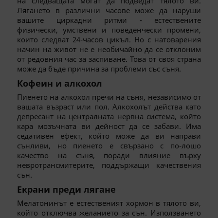
на следващата могат да подведат тялото ви.
Лягането в различни часове може да наруши
вашите циркадни ритми - естествените
физически, умствени и поведенчески промени,
които следват 24-часов цикъл. Но с натоварения
начин на живот не е необичайно да се отклоним
от редовния час за заспиване. Това от своя страна
може да бъде причина за проблеми със съня.
Кофеин и алкохол
Пиенето на алкохол пречи на съня, независимо от
вашата възраст или пол. Алкохолът действа като
депресант на централната нервна система, който
кара мозъчната ви дейност да се забави. Има
седативен ефект, който може да ви направи
сънливи, но пиенето е свързано с по-лошо
качество на съня, поради влияние върху
невротрансмитерите, поддържащи качествения
сън.
Екрани преди лягане
Мелатонинът е естественият хормон в тялото ви,
който отключва желанието за сън. Използването