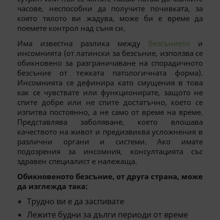
часове, неспособни да получите почивката, за
която тялото ви жадува, може би е време да
поемете контрол над съня си.
Има известна разлика между
безсънието
и
инсомнията (от латински за безсъние, използва се
обикновено за разграничаване на спорадичното
безсъние от тежката патологичната форма).
Инсомнията се дефинира като смущения в това
как се чувствате или функционирате, защото не
спите добре или не спите достатъчно, което се
изпитва постоянно, а не само от време на време.
Представлява заболяване, което влошава
качеството на живот и предизвиква усложнения в
различни органи и системи. Ако имате
подозрения за инсомния, консултацията със
здравен специалист е належаща.
Обикновеното безсъние, от друга страна, може
да изглежда така:
Трудно ви е да заспивате
Лежите будни за дълги периоди от време