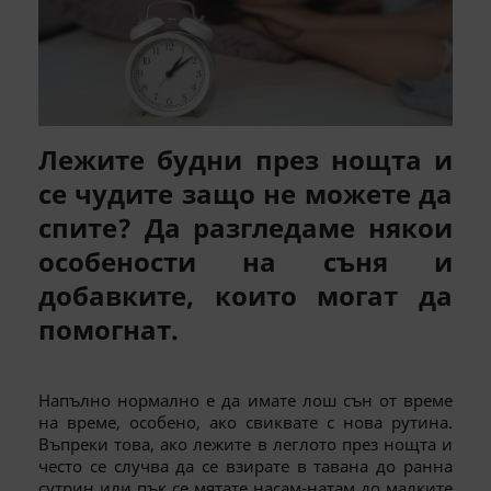
Лежите будни през нощта и
се чудите защо не можете да
спите? Да разгледаме някои
особености на съня и
добавките, които могат да
помогнат.
Напълно нормално е да имате лош сън от време
на време, особено, ако свиквате с нова рутина.
Въпреки това, ако лежите в леглото през нощта и
често се случва да се взирате в тавана до ранна
сутрин или пък се мятате насам-натам до малките