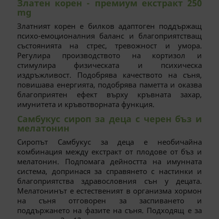
Златен корен - премиум екстракт 250
ФУНКЦИОНАЛНИ
mg
Златният корен е билков адаптоген поддържащ
НЕКЛАСИФИЦИРАНИ
психо-емоционалния баланс и благоприятстващ
състоянията на стрес, тревожност и умора.
Регулира производството на кортизол и
стимулира физическата и психическа
издръжливост. Подобрява качеството на съня,
повишава енергията, подобрява паметта и оказва
благоприятен ефект върху кръвната захар,
имунитета и кръвотворната функция.
Самбукус сироп за деца с черен бъз и
мелатонин
Сиропът Самбукус за деца е необичайна
комбинация между екстракт от плодове от бъз и
мелатонин. Подпомага дейността на имунната
система, допринася за справянето с настинки и
благоприятства здравословния сън у децата.
Мелатонинът е естественият в организма хормон
на съня отговорен за заспиването и
поддържането на фазите на съня. Подходящ е за