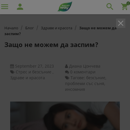
0

person

shopping_cart
clear
Начало
Блог
Здраве и красота
Защо не можем да
заспим?
Защо не можем да заспим?
September 27, 2023
Диана Цончева
Стрес и безсъние
,
0 коментари
Здраве и красота
Тагове: безсъние,
проблеми със съня,
инсомния