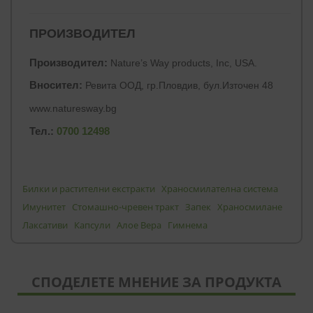
МАРКЕТИНГOВИ
ПРОИЗВОДИТЕЛ
ФУНКЦИОНАЛНИ
Производител:
Nature’s Way products, Inc, USA.
НЕКЛАСИФИЦИРАНИ
Вносител:
Ревита ООД, гр.Пловдив, бул.Източен 48
www.naturesway.bg
Тел.:
0700 12498
Билки и растителни екстракти
Храносмилателна система
Имунитет
Стомашно-чревен тракт
Запек
Храносмилане
Лаксативи
Капсули
Алое Вера
Гимнема
СПОДЕЛЕТЕ МНЕНИЕ ЗА ПРОДУКТА