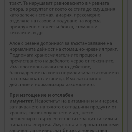
тракт. Те нарушават равновесието в чревната
флора, в резултат от което се стига до смущения
като запечен стомах, диария, прекомерно
отделяне на газове и подуване на корема,
придружено с тежест и болка, стомашни
киселини, и др.
Алое с резене допринася за възстановяване на
нормалната дейност на стомашно-чревния тракт.
Подпомага храносмилателните процеси и
пречистването на дебелото черво от токсините.
Има противовъзпалително действие,
благодарение на което нормализира състоянието
на стомашната лигавица. Има лаксативно
действие и нормализира изхождането.
При изтощение и отслабен
имунитет
. Недостигът на витамини и минерали,
затлачването на тялото с отпадъчни продукти от
храната, тютюнопушенето и др., често
рефлектират върху естествените защитни сили и
нивата на енергия. Имунната и нервната системи
започват да се износват бързо, а човек става