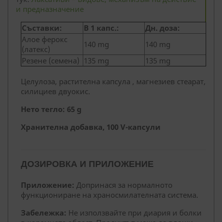
и предназначение
Съставки:
В 1 капс.:
Дн. доза:
Алое ферокс
140 mg
140 mg
(латекс)
Резене (семена)
135 mg
135 mg
Целулоза, растителна капсула , магнезиев стеарат,
силициев двуокис.
Нето тегло: 65 g
Хранителна добавка, 100 V-капсули
ДОЗИРОВКА И ПРИЛОЖЕНИЕ
Приложение:
Допринася за нормалното
функциониране на храносмилателната система.
Забележка:
Не използвайте при диария и болки