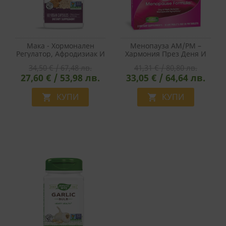
Мака - Хормонален
Менопауза AM/PM –
Регулатор, Афродизиак И
Хармония През Деня И
Адаптоген - Премиум
Спокоен Сън През
34,50 € / 67,48 лв.
41,31 € / 80,80 лв.
Екстракт, 350 Mg, 60
Нощта, 2x30 Таблетки
27,60 € / 53,98 лв.
33,05 € / 64,64 лв.
Капсули
КУПИ
КУПИ

