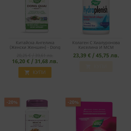
Китайска Ангелика
Колаген С Хиалуронова
(Женски Женшен) - Dong
Киселина И МСМ
Quai – Хормонален
Hydraplenish/
23,39 € / 45,75 лв.
20,25 € / 39,61 лв.
Баланс И
Хидраплениш - Красива
16,20 € / 31,68 лв.
Кръвообращение, 565
Кожа И Здрави Стави,
Mg, 100 Капсули
750 Mg, 30 Капсули
КУПИ

КУПИ

-20%
-20%