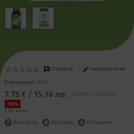
chat
edit
Отзиви (0)
Напишете отзив
Референция:
10150
7,75 € / 15,16 лв.
15,49 € / 30,30 лв.
-50%
С вкл. данък
Без глутен
Без захар
Натурални