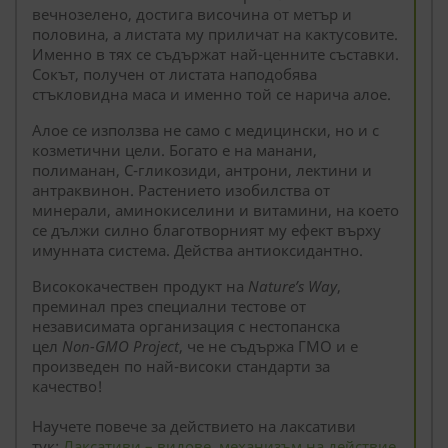
вечнозелено, достига височина от метър и
половина, а листата му приличат на кактусовите.
Именно в тях се съдържат най-ценните съставки.
Сокът, получен от листата наподобява
стъкловидна маса и именно той се нарича алое.
Алое се използва не само с медицински, но и с
козметични цели. Богато е на манани,
полиманан, С-гликозиди, антрони, лектини и
антраквинон. Растението изобилства от
минерали, аминокиселини и витамини, на което
се дължи силно благотворният му ефект върху
имунната система. Действа антиоксидантно.
Висококачествен продукт на
Nature’s Way
,
преминал през специални тестове от
независимата организация с нестопанска
цел
Non-GMO Project
, че не съдържа ГМО и е
произведен по най-високи стандарти за
качество!
Научете повече за действието на лаксативи
тук:
Лаксативи – видове, механизъм на действие