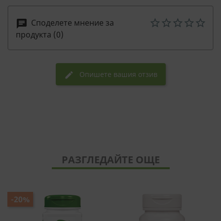
Споделете мнение за
chat
продукта (0)
Опишете вашия отзив
edit
РАЗГЛЕДАЙТЕ ОЩЕ
-20%