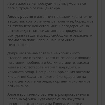
лесна жертва на простуди и грип, уморява се
лесно, трудно се концентрира.
Алое с резене
е източник на важни хранителни
вещества, които стимулират клетките, борещи се
с нежеланите нашественици. Благодарение на
антиоксидантната си активност, продуктът
осигурява защита срещу свободните радикали и
спомага за повишаване на енергията и
жизнеността.
Допринася за намаляване на хроничното
възпаление в тялото, което се свързва с появата
на ставни проблеми и болки в ставите, високи
нива на холестерола и триглицеридите, и
кръвната захар. Насърчава нормалния алкално-
киселинен баланс в тялото, благодарение на
което дейността на редица органи и системи се
оптимизира.
Алое е тропическо растение, разпространено в
Северна Африка. Култивира се по изкуствен
начин в южните части на Европа. Алоето е