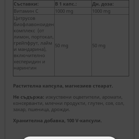
Съставки:
В 1 капс.:
Дн. доза:
Витамин С
1000 mg
1000 mg
Цитрусов
биофлавоноиден
комплекс (от
лимон, портокал,
грейпфрут, лайм
50 mg
50 mg
и мандарина),
включително
хесперидин и
нарингин
Растителна капсула, магнезиев стеарат.
Не съдържа:
изкуствени оцветители, аромати,
консерванти, млечни продукти, глутен, соя, сол,
захар, пшеница, дрожди.
Хранителна добавка, 100 V-капсули.