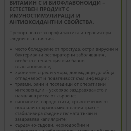
ВИТАМИН С И БИОФЛАВОНОИДИ –
ЕСТЕСТВЕН ПРОДУКТ С
ИМУНОСТИМУЛИРАЩИ И
АНТИОКСИДАНТНИ СВОЙСТВА.
Препоръчва се за профилактика и терапия при
следните състояния:
често боледуване от простуда, остри вирусни и
бактериални респираторни заболявания ,
особено с тенденция към бавно
възстановяване;
хроничен стрес и умора, довеждащи до обща
отпадналост и податливост към инфекции;
травми, рани и последици от оперативни
интервенции – ускорява заздравяването и
намалява риска от кървене;
гингивити, пародонтити, кръвотечения от
носа или от храносмилателния тракт –
стабилизира съединителната тъкан и
заздравява капилярите;
сърдечно-съдови, чернодробни и
онкологични заболявания – може да облекчи