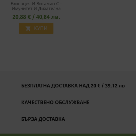
Ехинацея И Витамин C –
Имунитет И Дихателна
Система - Премиум
20,88 € / 40,84 лв.
Формула Срещу
Респираторни
Инфекции, 100 Капсули
КУПИ

БЕЗПЛАТНА ДОСТАВКА НАД 20 € / 39,12 лв
КАЧЕСТВЕНО ОБСЛУЖВАНЕ
БЪРЗА ДОСТАВКА