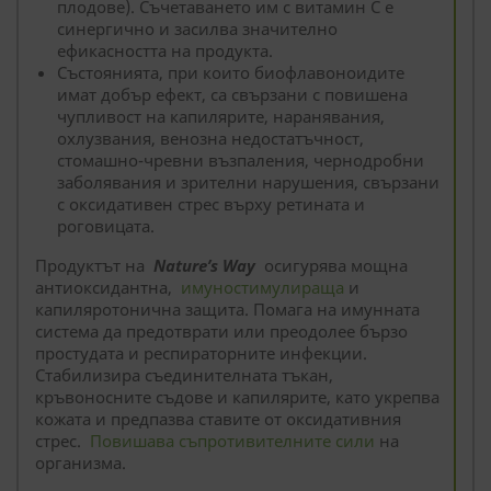
плодове). Съчетаването им с витамин С е
синергично и засилва значително
ефикасността на продукта.
Състоянията, при които биофлавоноидите
имат добър ефект, са свързани с повишена
чупливост на капилярите, наранявания,
охлузвания, венозна недостатъчност,
стомашно-чревни възпаления, чернодробни
заболявания и зрителни нарушения, свързани
с оксидативен стрес върху ретината и
роговицата.
Продуктът на
Nature’s Way
осигурява мощна
антиоксидантна,
имуностимулираща
и
капиляротонична защита. Помага на имунната
система да предотврати или преодолее бързо
простудата и респираторните инфекции.
Стабилизира съединителната тъкан,
кръвоносните съдове и капилярите, като укрепва
кожата и предпазва ставите от оксидативния
стрес.
Повишава съпротивителните сили
на
организма.