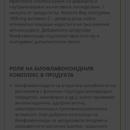
ефективно компенсиране на дефицита и
неутрализиране на неговите последствия. 1
капсула от продукта на
Nature’s Way
осигурява
1000 mg витамин С – дневна доза, която
оптимално покрива недостига на така важния
антиоксидант. Добавените цитрусови
биофлавоноиди подсилват ефектите му и
осигуряват допълнителни ползи.
РОЛЯ НА БИОФЛАВОНОИДНИЯ
КОМПЛЕКС В ПРОДУКТА
Биофлавоноидите са вторични метаболити на
растенията с фенолна структура (хесперидин,
кверцетин, кемпферол и др.), които проявяват
антиоксидантна, адстрингентна,
капиляротонична и противовъзпалителна
активност. Най-добрите източници на
биофлавоноиди са цитрусовите плодове и
розоцветните растения (шипки, градински