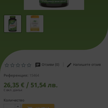
chat
edit
Отзиви (0)
Напишете отзив
Референция:
15464
26,35 € / 51,54 лв.
С вкл. данък
Количество