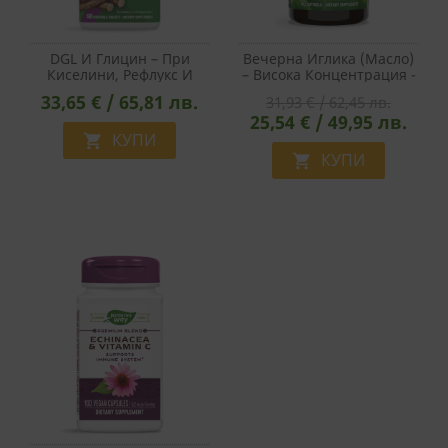
DGL И Глицин – При
Вечерна Иглика (масло)
Киселини, Рефлукс И
– Висока Концентрация -
Стомашен Дискомфорт,
Хормонален Баланс –
33,65 € / 65,81 лв.
31,93 € / 62,45 лв.
90 Дъвчащи Таблетки С
Evening Primrose Max
25,54 € / 49,95 лв.
Вкус На Шоколад
Strength, 1300 Mg, 60
КУПИ
Софтгел Капсули

КУПИ
