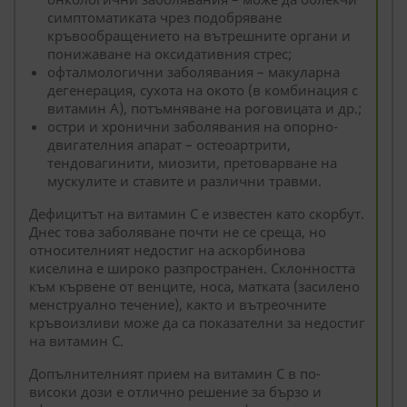
симптоматиката чрез подобряване
кръвообращението на вътрешните органи и
понижаване на оксидативния стрес;
офталмологични заболявания – макуларна
дегенерация, сухота на окото (в комбинация с
витамин А), потъмняване на роговицата и др.;
остри и хронични заболявания на опорно-
двигателния апарат – остеоартрити,
тендовагинити, миозити, претоварване на
мускулите и ставите и различни травми.
Дефицитът на витамин С е известен като скорбут.
Днес това заболяване почти не се среща, но
относителният недостиг на аскорбинова
киселина е широко разпространен. Склонността
към кървене от венците, носа, матката (засилено
менструално течение), както и вътреочните
кръвоизливи може да са показателни за недостиг
на витамин С.
Допълнителният прием на витамин С в по-
високи дози е отлично решение за бързо и