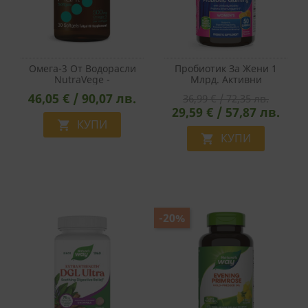
Oмега-3 От Водорасли
Пробиотик За Жени 1
NutraVege -
Млрд. Активни
Сърдечносъдова И
Пробиотици, 50
46,05 € / 90,07 лв.
36,99 € / 72,35 лв.
Нервна Система, 30
Желирани Таблетки, С
29,59 € / 57,87 лв.
Софтгел Капсули
Вкус На Портокал
КУПИ

КУПИ

-20%