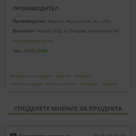
ФУНКЦИОНАЛНИ
ПРОИЗВОДИТЕЛ
Производител:
Nature’s Way products, Inc, USA.
НЕКЛАСИФИЦИРАНИ
Вносител:
Ревита ООД, гр.Пловдив, бул.Източен 48
www.naturesway.bg
Тел.:
0700 12498
Витамини и минерали
Енергия
Имунитет
Клетъчно здраве
Настинка и грип
Витамин C
Капсули
СПОДЕЛЕТЕ МНЕНИЕ ЗА ПРОДУКТА