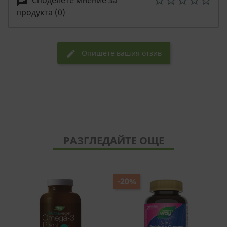
Споделете мнение за
chat
продукта (0)
Опишете вашия отзив
edit
РАЗГЛЕДАЙТЕ ОЩЕ
-20%