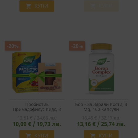
КУПИ
КУПИ


-20%
-20%
Пробиотик
Бор - За Здрави Кости, 3
Примадофилус Кидс, 3
Mg, 100 Капсули
Млрд. Активни
12,61 € / 24,66 лв.
16,45 € / 32,17 лв.
Пробиотици, 30
10,09 € / 19,73 лв.
13,16 € / 25,74 лв.
Дъвчащи Таблетки С
Вкус На Череша +
Подарък Играчка
КУПИ
КУПИ

