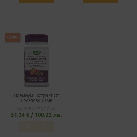
Капибара
-20%
Премиум Екстракт От
Гроздово Семе
Masquelier's® Tru-OPCs™
64,05 € / 125,27 лв.
- За Сърцето, Мозъка,
51,24 € / 100,22 лв.
Зрението И Кожата, 90
Таблетки
КУПИ
