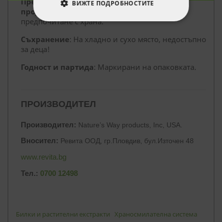
Препоръчителна доза за дневен прием от
ВИЖТЕ ПОДРОБНОСТИТЕ
продукта:
По 1 таблетка 3 пъти дневно, за
предпочитане с храна.
СТРОГО НЕОБХОДИМИ
Съхранение
: На хладно и сухо място, недостъпно
за деца!
СТАТИСТИЧЕСКИ
Годност и партида
: Маркирани на опаковката.
МАРКЕТИНГOВИ
ФУНКЦИОНАЛНИ
ПРОИЗВОДИТЕЛ
НЕКЛАСИФИЦИРАНИ
Производител:
Nature’s Way products, Inc, USA.
Вносител:
Ревита ООД, гр.Пловдив, бул.Източен 48
www.revita.bg
Тел.:
0700 12498
Билки и растителни екстракти
Храносмилателна система