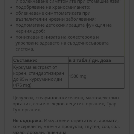
и облекчаване симптомите при стомашна язва;
подобряване на храносмилането;
облекчаване симптоматиката при
възпалителни чревни заболявания;
подпомагане детоксикиращата функция на
черния дроб;
понижаване нивата на холестерола и
укрепване здравето на сърдечносъдовата
система.
Съставки:
в 3 табл./ дн. доза
Куркума екстракт от
корен, стандартизиран
1500 mg
до 95% куркуминоиди
(475 mg)
Целулоза, стеаринова киселина, малтодекстрин
органик, слънчогледов лецитин органик, Гуар
Гум органик.
Не съдържа:
Изкуствени оцветители, аромати,
консерванти, млечни продукти, глутен, соя, сол,
захар, дрожди, пшеница.