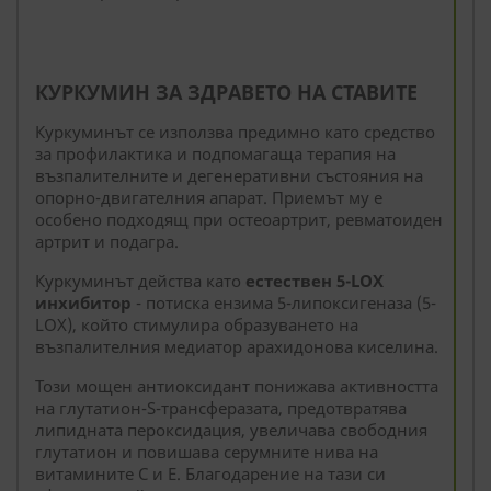
КУРКУМИН ЗА ЗДРАВЕТО НА СТАВИТЕ
Куркуминът се използва предимно като средство
за профилактика и подпомагаща терапия на
възпалителните и дегенеративни състояния на
опорно-двигателния апарат. Приемът му е
особено подходящ при остеоартрит, ревматоиден
артрит и подагра.
Куркуминът действа като
естествен 5-LOX
инхибитор
- потиска ензима 5-липоксигеназа (5-
LOX), който стимулира образуването на
възпалителния медиатор арахидонова киселина.
Този мощен антиоксидант понижава активността
на глутатион-S-трансферазата, предотвратява
липидната пероксидация, увеличава свободния
глутатион и повишава серумните нива на
витамините С и Е. Благодарение на тази си