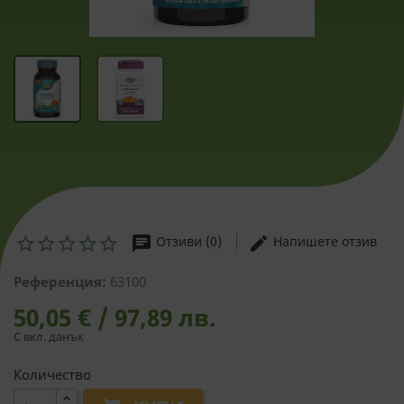
chat
edit
Отзиви (0)
Напишете отзив
Референция:
63100
50,05 € / 97,89 лв.
С вкл. данък
Количество