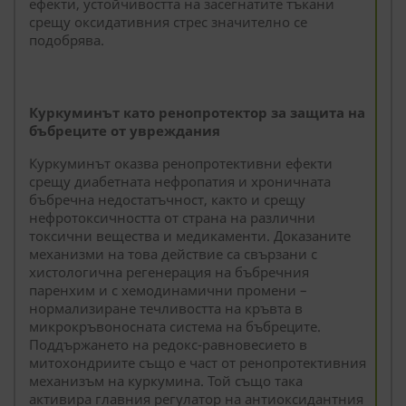
ефекти, устойчивостта на засегнатите тъкани
срещу оксидативния стрес значително се
подобрява.
Куркуминът като ренопротектор за защита на
бъбреците от увреждания
Куркуминът оказва ренопротективни ефекти
срещу диабетната нефропатия и хроничната
бъбречна недостатъчност, както и срещу
нефротоксичността от страна на различни
токсични вещества и медикаменти. Доказаните
механизми на това действие са свързани с
хистологична регенерация на бъбречния
паренхим и с хемодинамични промени –
нормализиране течливостта на кръвта в
микрокръвоносната система на бъбреците.
Поддържането на редокс-равновесието в
митохондриите също е част от ренопротективния
механизъм на куркумина. Той също така
активира главния регулатор на антиоксидантния