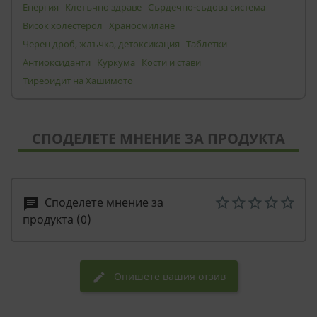
Енергия
Клетъчно здраве
Сърдечно-съдова система
Висок холестерол
Храносмилане
Черен дроб, жлъчка, детоксикация
Таблетки
Антиоксиданти
Куркума
Кости и стави
Тиреоидит на Хашимото
СПОДЕЛЕТЕ МНЕНИЕ ЗА ПРОДУКТА
Споделете мнение за
chat
продукта (0)
Опишете вашия отзив
edit