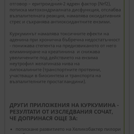
отговор – еритроидния-2 ядрен фактор (Nrf2),
потиска митохондриалната дисфункция, отслабва
възпалителната реакция, намалява оксидативния
стрес и съхранява антиоксидантните ензими.
Куркуминът намалява токсичните ефекти на
аденина при хронична бъбречна недостатъчност
- понижава степента на предизвиканото от него
елиминиране на креатинина и снижава
увеличените под действието на ензима
неутрофил желатиназа нива на
липокалините (транспортните протеини,
участващи в биосинтеза и транспорта на
възпалителните простагландини).
ДРУГИ ПРИЛОЖЕНИЯ НА КУРКУМИНА -
РЕЗУЛТАТИ ОТ ИЗСЛЕДВАНИЯ СОЧАТ,
ЧЕ ДОПРИНАСЯ ОЩЕ ЗА:
потискане развитието на Хеликобактер пилори