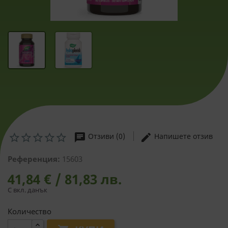
chat
edit
Отзиви (0)
Напишете отзив
Референция:
15603
41,84 € / 81,83 лв.
С вкл. данък
Количество