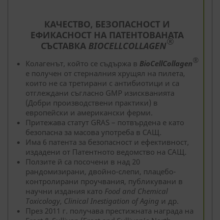
КАЧЕСТВО, БЕЗОПАСНОСТ И
ЕФИКАСНОСТ НА ПАТЕНТОВАНАТА
®
СЪСТАВКА
BIOCELLCOLLAGEN
®
Колагенът, който се съдържа в
BioCellCollagen
е получен от стерналния хрущял на пилета,
които не са третирани с антибиотици и са
отглеждани съгласно GMP изискванията
(Добри производствени практики) в
европейски и американски ферми.
Притежава статут GRAS – потвърдена е като
безопасна за масова употреба в САЩ.
Има 6 патента за безопасност и ефективност,
издадени от Патентното ведомство на САЩ.
Ползите й са посочени в над 20
рандомизирани, двойно-слепи, плацебо-
контролирани проучвания, публикувани в
научни издания като
Food and Chemical
Toxicology
,
Clinical Inestigation of Aging
и др.
През 2011 г. получава престижната награда на