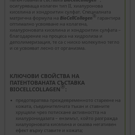
осигуряваща колаген тип II, хиалуронова
киселина и хондроитин сулфат. Специалната
®
матрична формула на
BioCellCollagen
гарантира
оптимално усвояване на колагена,
хиалуроновата киселина и хондроитин сулфата –
благодарение на процеса на хидролиза и
деполимеризация, те са с ниско молекулно тегло
и се усвояват лесно от организма.
КЛЮЧОВИ СВОЙСТВА НА
ПАТЕНТОВАНАТА СЪСТАВКА
®
BIOCELLCOLLAGEN
:
предотвратява преждевременното стареене на
кожата, съединителната тъкан и ставните
хрущяли чрез потискане активността на
хиалуронидазата – ензимът, който разгражда
хиалуорновата киселина и оказва негативен
ефект върху ставите и кожата;