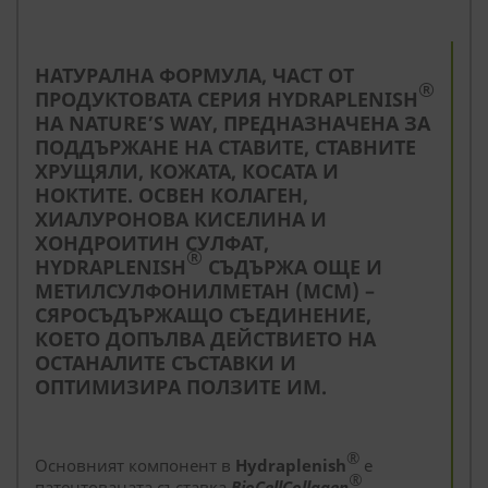
--
НАТУРАЛНА ФОРМУЛА, ЧАСТ ОТ
®
ПРОДУКТОВАТА СЕРИЯ
HYDRAPLENISH
НА NATURE’S WAY, ПРЕДНАЗНАЧЕНА ЗА
ПОДДЪРЖАНЕ НА СТАВИТЕ, СТАВНИТЕ
ХРУЩЯЛИ, КОЖАТА, КОСАТА И
НОКТИТЕ. ОСВЕН КОЛАГЕН,
ХИАЛУРОНОВА КИСЕЛИНА И
ХОНДРОИТИН СУЛФАТ,
®
HYDRAPLENISH
СЪДЪРЖА ОЩЕ И
МЕТИЛСУЛФОНИЛМЕТАН (МСМ) –
СЯРОСЪДЪРЖАЩО СЪЕДИНЕНИЕ,
КОЕТО ДОПЪЛВА ДЕЙСТВИЕТО НА
ОСТАНАЛИТЕ СЪСТАВКИ И
ОПТИМИЗИРА ПОЛЗИТЕ ИМ.
®
Основният компонент в
Hydraplenish
е
®
патентованата съставка
BioCellCollagen
,