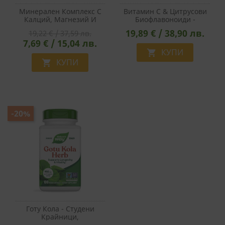
Минерален Комплекс С
Витамин С & Цитрусови
Калций, Магнезий И
Биофлавоноиди -
Цинк - Костно Здраве,
Антиоксидант,
19,89 € / 38,90 лв.
19,22 € / 37,59 лв.
Имунитет, Енергия, 100
Имуностимулатор И
7,69 € / 15,04 лв.
Капсули
Венотоник, 500 Mg, 100
Капсули
КУПИ

КУПИ

-20%
Готу Кола - Студени
Крайници,
Кръвообращение, 475