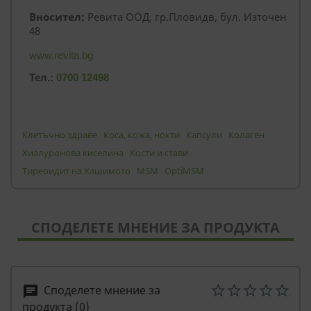
Вносител:
Ревита ООД, гр.Пловидв, бул. Източен
48
www.revita.bg
Тел.:
0700 12498
Клетъчно здраве
Коса, кожа, нокти
Капсули
Колаген
Хиалуронова киселина
Кости и стави
Тиреоидит на Хашимото
MSM
OptiMSM
СПОДЕЛЕТЕ МНЕНИЕ ЗА ПРОДУКТА
Споделете мнение за
chat
продукта (0)