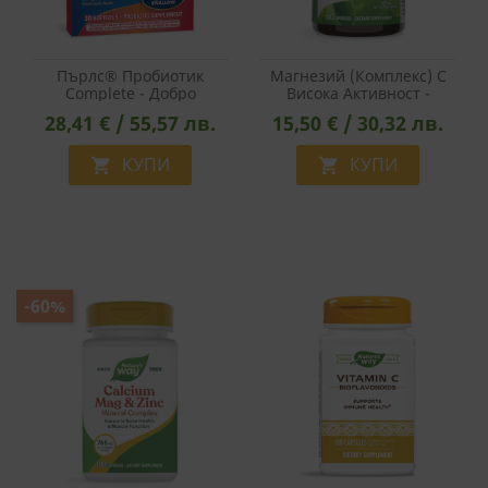
Пърлс® Пробиотик
Магнезий (комплекс) С
Complete - Добро
Висока Активност -
Храносмилане И
Мускулна Функция,
28,41 € / 55,57 лв.
15,50 € / 30,32 лв.
Стомашно-Чревен
Сърдечно И
Баланс,1 Млрд. Активни
Неврологично Здраве,
Пробиотици, 30 Софтгел
КУПИ
250 Mg Х 100 Капсули
КУПИ


Капсули
-60%