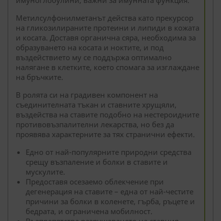
имуноглобулини, важни за имунната функция.
Метилсулфонилметанът действа като прекурсор
на гликозилираните протеини и липиди в кожата
и косата. Доставя органична сяра, необходима за
образуването на косата и ноктите, и под
въздействието му се поддържа оптимално
налягане в клетките, което спомага за изглаждане
на бръчките.
В ролята си на градивен компонент на
съединителната тъкан и ставните хрущяли,
въздейства на ставите подобно на нестероидните
противовъзпалителни лекарства, но без да
проявява характерните за тях странични ефекти.
Едно от най-популярните природни средства
срещу възпаление и болки в ставите и
мускулите.
Предоставя осезаемо облекчение при
дегенерация на ставите – една от най-честите
причини за болки в коленете, гърба, ръцете и
бедрата, и ограничена мобилност.