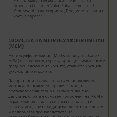
Frost & Sullivan (Frost and Sullivan’s North
American Customer Value Enhancement of the
Year Award) в категорията „Продукти за стави и
костно здраве“.
СВОЙСТВА НА МЕТИЛСУЛФОНИЛМЕТАН
(МСМ)
Метилсулфонилметан (Methylsulfonylmethane /
MSM) е естествено, сярасъдържащо съединение и
градивен елемент на костите, ставните хрущяли,
сухожилията и кожата.
Лабораторни изследвания са установили, че
метилсулфонилметан проявява мощно
противовъзпалително и антиоксидантно
действие. Сярата е основен компонент на МСМ и
играе ключова роля в синтеза на колаген и
глюкозамин, които поддържат костите и ставите,
и подпомагат производството на