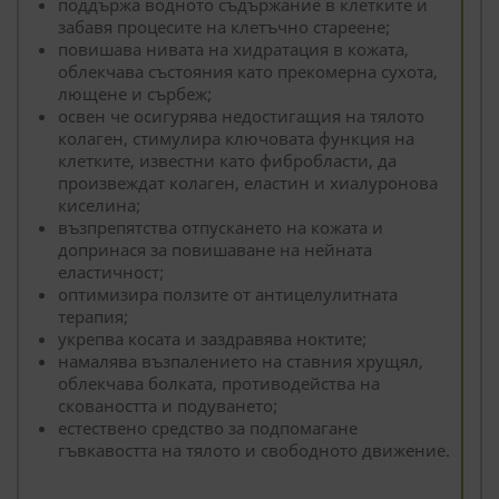
поддържа водното съдържание в клетките и
забавя процесите на клетъчно стареене;
повишава нивата на хидратация в кожата,
облекчава състояния като прекомерна сухота,
лющене и сърбеж;
освен че осигурява недостигащия на тялото
колаген, стимулира ключовата функция на
клетките, известни като фибробласти, да
произвеждат колаген, еластин и хиалуронова
киселина;
възпрепятства отпускането на кожата и
допринася за повишаване на нейната
еластичност;
оптимизира ползите от антицелулитната
терапия;
укрепва косата и заздравява ноктите;
намалява възпалението на ставния хрущял,
облекчава болката, противодейства на
сковаността и подуването;
естествено средство за подпомагане
гъвкавостта на тялото и свободното движение.