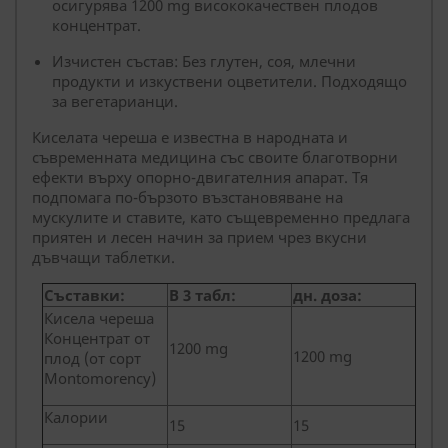
осигурява 1200 mg висококачествен плодов
концентрат.
Изчистен състав: Без глутен, соя, млечни
продукти и изкуствени оцветители. Подходящо
за вегетарианци.
Киселата череша е известна в народната и
съвременната медицина със своите благотворни
ефекти върху опорно-двигателния апарат. Тя
подпомага по-бързото възстановяване на
мускулите и ставите, като същевременно предлага
приятен и лесен начин за прием чрез вкусни
дъвчащи таблетки.
Съставки:
В 3 табл:
дн. доза:
Кисела череша
Концентрат от
1200 mg
1200 mg
плод (от сорт
Montomorency)
Калории
15
15