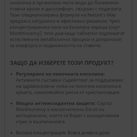
киселина в организма често води до болезнени
ставни кризи и дискомфорт, свързан с подаграта.
Тази специализирана формула на Nature’s Way
предлага натурално и ефективно решение. Чрез
концентрираната сила на Киселата череша (сорт
Montmorency), тези дъвчащи таблетки подпомагат
естествените метаболитни процеси и допринасят
за комфорта и подвижността на ставите.
ЗАЩО ДА ИЗБЕРЕТЕ ТОЗИ ПРОДУКТ?
Регулиране на пикочната киселина:
Активните съставки съдействат за поддържане
на здравословни нива на пикочна киселина в
кръвта, намалявайки риска от кристализация.
Мощна антиоксидантна защита:
Сортът
Montmorency е изключително богат на
антоцианини, които се борят с оксидативния
стрес и възпаленията.
Висока концентрация: Всяка дневна доза