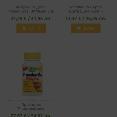
Самбукус За Деца С
Мравчено Дърво
Черен Бъз, Витамин С &
(вътрешна Кора) -
Цинк, 60 Желирани
Мощна Подкрепа За
21,45 € / 41,95 лв.
13,47 € / 26,35 лв.
Таблетки
Имунното Здраве, 100
Капсули
КУПИ
КУПИ


Пробиотик
Примадофилус
Ориджинал – Ежедневна
27,62 € / 54,02 лв.
Грижа - Primadophilus