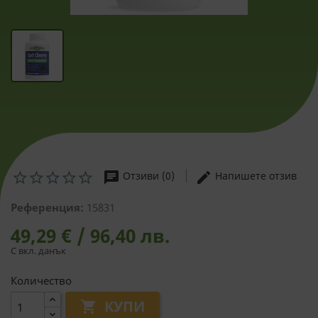
chat
edit
Отзиви (0)
Напишете отзив
Референция:
15831
49,29 € / 96,40 лв.
С вкл. данък
Количество
КУПИ
