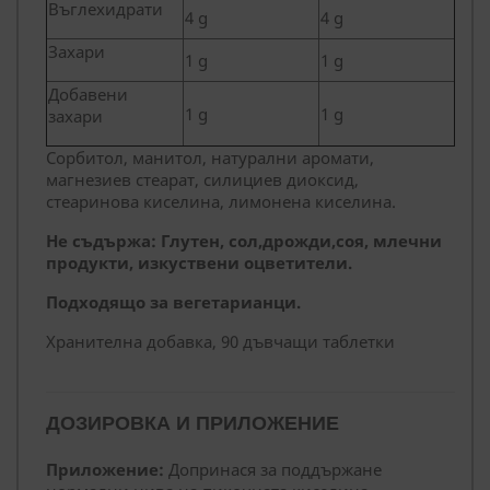
Въглехидрати
4 g
4 g
Захари
1 g
1 g
Добавени
1 g
1 g
захари
Сорбитол, манитол, натурални аромати,
магнезиев стеарат, силициев диоксид,
стеаринова киселина, лимонена киселина.
Не съдържа: Глутен, сол,дрожди,соя, млечни
продукти, изкуствени оцветители.
Подходящо за вегетарианци.
Хранителна добавка, 90 дъвчащи таблетки
ДОЗИРОВКА И ПРИЛОЖЕНИЕ
Приложение:
Допринася за поддържане