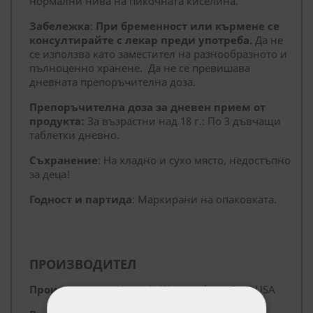
нормални нива на пикочната киселина.
Забележка
:
При бременност или кърмене се
консултирайте с лекар преди употреба.
Да не
се използва като заместител на разнообразното и
пълноценно хранене. Да не се превишава
дневната препоръчителна доза.
Препоръчителна доза за дневен прием от
продукта:
За възрастни над 18 г.: По 3 дъвчащи
таблетки дневно.
Съхранение
: На хладно и сухо място, недостъпно
за деца!
Годност и партида
: Маркирани на опаковката.
ПРОИЗВОДИТЕЛ
Производител
: Nature’s Way products, Inc , USA