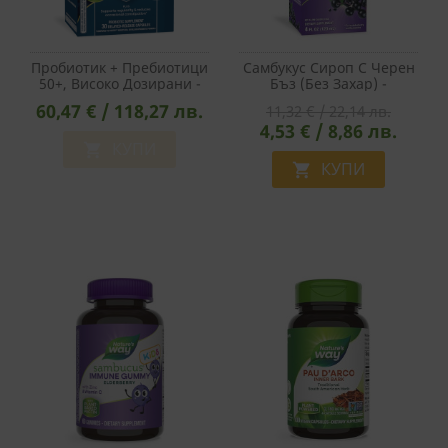
Пробиотик + Пребиотици
Самбукус Сироп С Черен
50+, Високо Дозирани -
Бъз (без Захар) -
Fortify Age 50+ Probiotic
Sambucus Sugar Free
60,47 € / 118,27 лв.
11,32 € / 22,14 лв.
Extra Strength, 50 Млрд.
Syrup, 120 Ml
4,53 € / 8,86 лв.
CFU, 30 Капсули
КУПИ

КУПИ
