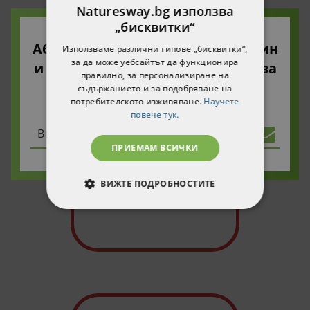
хроничен.
Naturesway.bg използва
„бисквитки“
Абонирайте се за нашия бюлетин
Използваме различни типове „бисквитки“,
ВИЖ ПОВЕЧЕ
за да може уебсайтът да функционира
и ще получите 10% намаление за
правилно, за персонализиране на
вашата първа поръчка!
съдържанието и за подобряване на
потребителското изживяване.
Научете
повече тук.
ПРИЕМАМ ВСИЧКИ
ВИЖТЕ ПОДРОБНОСТИТЕ
СТРОГО НЕОБХОДИМИ
СТАТИСТИЧЕСКИ
МАРКЕТИНГOВИ