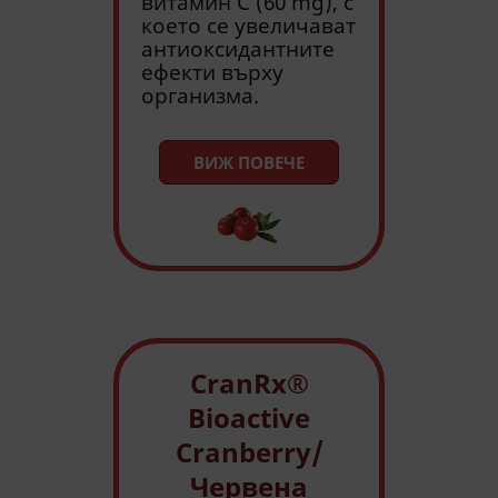
витамин С (60 mg), с
което се увеличават
антиоксидантните
ефекти върху
организма.
ВИЖ ПОВЕЧЕ
CranRx®
Bioactive
Cranberry/
Червена