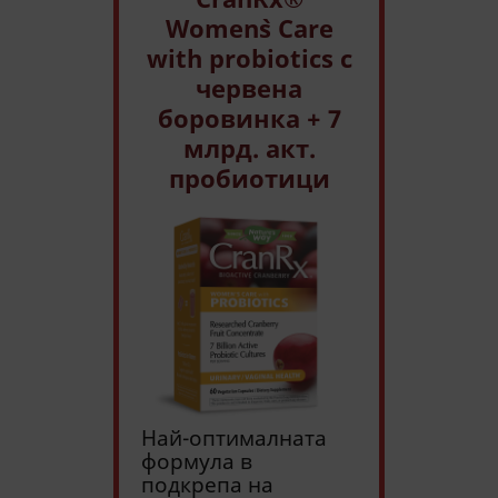
Women`s Care
with probiotics с
червена
боровинка + 7
млрд. акт.
пробиотици
Най-оптималната
формула в
подкрепа на