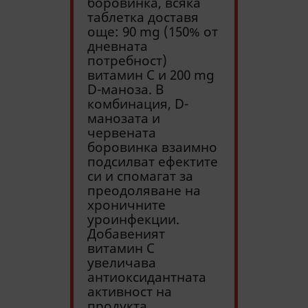
боровинка, всяка
таблетка доставя
още: 90 mg (150% от
дневната
потребност)
витамин С и 200 mg
D-маноза. В
комбинация, D-
манозата и
червената
боровинка взаимно
подсилват ефектите
си и спомагат за
преодоляване на
хроничните
уроинфекции.
Добавеният
витамин С
увеличава
антиоксидантната
активност на
продукта.