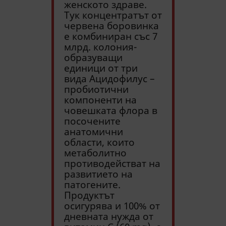
женското здраве.
Тук концентратът от
червена боровинка
е комбиниран със 7
млрд. колония-
образуващи
единици от три
вида Ацидофилус –
пробиотични
компоненти на
човешката флора в
посочените
анатомични
области, които
метаболитно
противодействат на
развитието на
патогените.
Продуктът
осигурява и 100% от
дневната нужда от