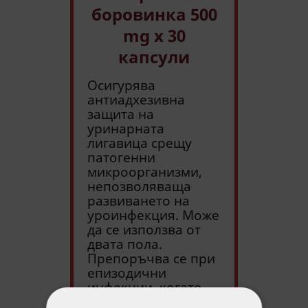
боровинка 500
mg х 30
капсули
Осигурява
антиадхезивна
защита на
уринарната
лигавица срещу
патогенни
микроорганизми,
непозволяваща
развиването на
уроинфекция. Може
да се използва от
двата пола.
Препоръчва се при
епизодични
инфекции, когато
проблемът не е