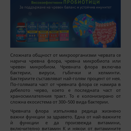
Сложната общност от микроорганизми червата се
нарича чревна флора, чревна микробиота или
чревен микробиом. Чревната флора включва
бактерии, вируси, гъбички и хелминти.
Бактериите съставляват най-голям процент от нея.
По-голямата част от чревната флора се намира в
дебелото черво, което е последната част от
храносмилателния тракт. То е колонизирано от
сложна екосистема от 300–500 вида бактерии.
Чревната флора изпълнява редица жизнено
важни функции за здравето. Една от най-важните
ѝ функции е да произвежда витамини,
включително витамин К и някои от витамините