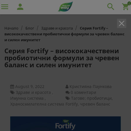
0

person

shopping_cart
clear
Начало
Блог
Здраве и красота
Серия Fortify –
висококачествени пробиотични формули за чревен баланс
и силен имунитет
Серия Fortify – висококачествени
пробиотични формули за чревен
баланс и силен имунитет
August 9, 2022
Кристияна Паункова
Здраве и красота
,
0 коментари
Имунна система
,
Тагове: пробиотици,
Храносмилателна система
Fortify, чревен баланс