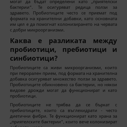
могат да бъдат определени като „приятелски
бактерии“. Те осигуряват редица ползи за
здравето. Пробиотиците често се приемат под
формата на хранителни добавки, като основната
им цел е да помогнат колонизирането на червата
с добри микроорганизми.
Каква е разликата между
пробиотици, пребиотици и
синбиотици?
Пробиотиците са живи микроорганизми, които
при перорален прием, под формата на хранителна
добавка осигуряват множество ползи за здравето.
Пробиотиците обикновено са бактерии, но някои
видове дрожди могат да функционират и като
пробиотици.
Пробиотиците не трябва да се бъркат с
пребиотиците, които са въглехидрати - често
диетични фибри. Те функционират като храна за
„приятелските бактерии“, които вече колонизират