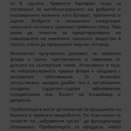
от В групата. Чревните бактерии също са
отговорни за метаболизирането на фибрите и
късоверижни мазнини като бутират, пропионат и
ацетат. Фибрите и мазнините стимулират
имунната система и укрепват чревната стена. Това
може да помогне за предотвратяване на
навлизането на нежелани токсични вещества в
тялото, които да провокират имунен отговор.
Множество проучвания доказват, че чревната
флора е силно чувствителна и зависима от
диетата на съответния човек. Установено е още,
че небалансираната чревна флора е свързана с
множество заболявания. Те включват
затлъстяване, захарен диабет тип 2, метаболитен
синдром, сърдечно-съдови заболявания,
колоректален рак, болест на Алцхаймер и
депресия.
Пробиотиците могат да помогнат за връщането на
баланса в чревната микробиота. По този начин те
помагат на „забравения орган“ да функционира
оптимално. Пробиотиците са продукти, които