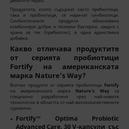
дебелото черво.
Продуктите, които съдържат както пребиотици,
така и пробиотици, се наричат синбиотици.
Синбиотичните продукти обикновено
комбинират добри и полезни бактерии, заедно с
храна за тях (пребиотик), в една единствена
добавка.
Какво отличава продуктите
от серията пробиотици
Fortify
на американската
марка
Nature’s Way
?
Всички продукти от серията пробиотици
Fortify
на американската марка
Nature’s Way
са
специално разработени чрез най-новите
технологии в областта от най-висококачествените
суровини.
Fortify™ Optima Probiotic
Advanced Care, 30 V-капсули със