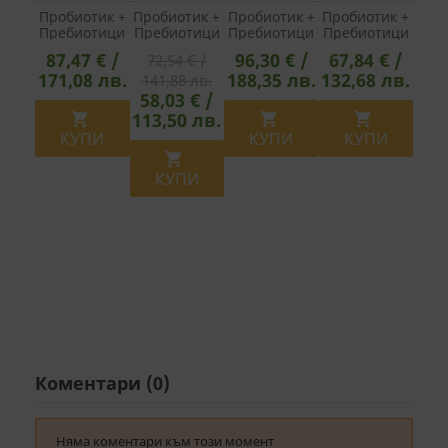
Пробиотик +
Пробиотик +
Пробиотик +
Пробиотик +
Пребиотици
Пребиотици
Пребиотици
Пребиотици
50+
За Жени –
– Ежедневна
– Специална
87,47 € /
96,30 € /
67,84 € /
72,54 € /
Специална
Специална
Грижа -
Грижа -
171,08 лв.
188,35 лв.
132,68 лв.
141,88 лв.
Грижа -
Грижа -
Fortify
Fortify
Fortify
Fortify
Optima
Optima
58,03 € /
Optima
Optima
Probiotic
Probiotic
113,50 лв.



Probiotic 50+
Women’s
Everyday
Advanced
КУПИ
КУПИ
КУПИ
Advanced
Probiotic, 90
Care, 35
Care, 60

Care, 90
Млрд.
Млрд.
Млрд.
Млрд.
Активни
Активни
Активни
КУПИ
Активни
Пробиотици,
Пробиотици,
Пробиотици,
Пробиотици,
30 Капсули
60 Капсули
30 Капсули
30 Капсули
Коментари (0)
Няма коментари към този момент