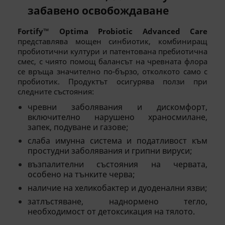
забавено освобождаване
Fortify™ Optima Probiotic Advanced Care
представлява мощен синбиотик, комбиниращ
пробиотични култури и патентована пребиотична
смес, с чиято помощ балансът на чревната флора
се връща значително по-бързо, отколкото само с
пробиотик. Продуктът осигурява ползи при
следните състояния:
чревни заболявания и дискомфорт,
включително нарушено храносмилане,
запек, подуване и газове;
слаба имунна система и податливост към
простудни заболявания и грипни вируси;
възпалителни състояния на червата,
особено на тънките черва;
наличие на хеликобактер и дуоденални язви;
затлъстяване, наднормено тегло,
необходимост от детоксикация на тялото.