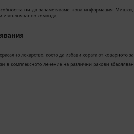
пособността ни да запаметяваме нова информация. Мишки,
ги изпълняват по команда.
лявания
расално лекарство, което да избави хората от коварното з
зи в комплексното лечение на различни ракови збаоляван