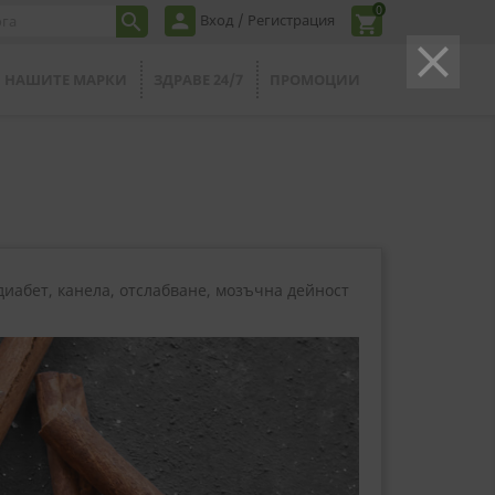
0
person

Вход / Регистрация
shopping_cart
clear
НАШИТЕ МАРКИ
ЗДРАВЕ 24/7
ПРОМОЦИИ
 диабет, канела, отслабване, мозъчна дейност