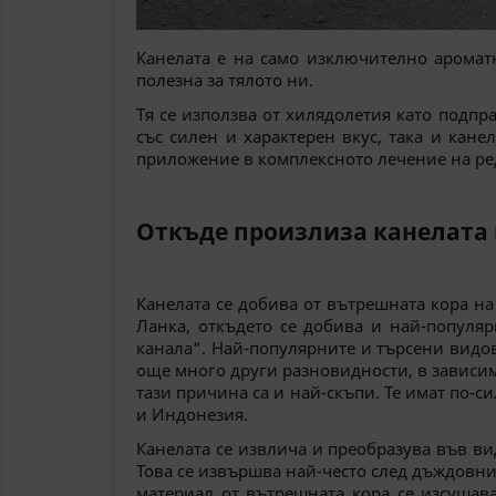
Канелата е на само изключително ароматн
полезна за тялото ни.
Тя се използва от хилядолетия като подпр
със силен и характерен вкус, така и кан
приложение в комплексното лечение на ре
Откъде произлиза канелата 
Канелата се добива от вътрешната кора н
Ланка, откъдето се добива и най-популяр
канала“. Най-популярните и търсени видов
още много други разновидности, в зависимо
тази причина са и най-скъпи. Те имат по-с
и Индонезия.
Канелата се извлича и преобразува във вид
Това се извършва най-често след дъждовни
материал от вътрешната кора се изсушав