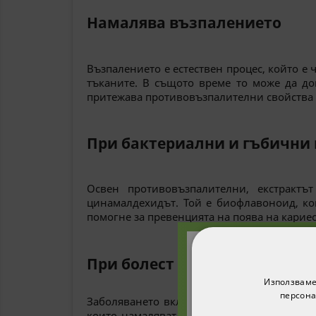
Намалява възпалението
Възпалението е естествен процес, който 
тъканите. В същото време то може да до
притежава противовъзпалителни свойства 
При бактериални и гъбични
Освен противовъзпалителни, екстрактъ
цинамалдехидът. Той е биофлавоноид, ко
помогне за превенцията на поява на карие
При болест на Паркинсон
Абонирайте с
Използваме
получите 1
персона
Заболяването включва симптоми като тре
п
които намаляват негативните ефекти на 