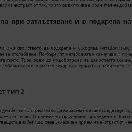
влича екстракт от тях, който се включва в хранителни добав
ала при затлъстяване и в подкрепа н
ела има свойството да подкрепя и ускорява метаболизма, 
 за отслабване. По-бързият метаболизъм означава и по-
питките. Това води до подобряване на цялостната кондиц
о добавяте канела вместо захар към храната и напитките с
ет тип 2
диабет тип 2 стремглаво да нарастват с всяка следваща годи
рменото тегло. В клинично проучване, проведено в Китай
ващите диабетици, след 3-месечен прием на екстракт от ка