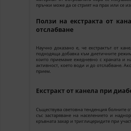
пръчки може да се стрият на прах или се из
Ползи на екстракта от кан
отслабване
Научно доказано е, че екстрактът от кан
подходяща добавка към диетичните режими
които приемаме ежедневно с храната и на
активност, което води и до отслабване. Ак
прием.
Екстракт от канела при диаб
Съществува световна тенденция болните от 
със застаряване на населението и надно
кръвната захар и триглицеридите при участ