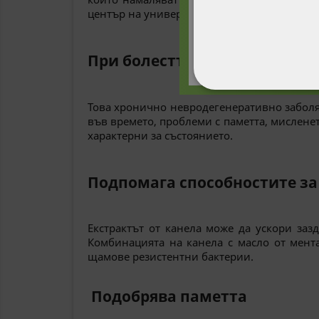
център на университета „Ръш“ в Чикаго, о
При болестта на Алцхаймер
СТРОГО НЕОБХ
Това хронично невродегенеративно заболяв
във времето, проблеми с паметта, мислене
НЕКЛАСИФИЦИ
характерни за състоянието.
Подпомага способностите за
Екстрактът от канела може да ускори заз
Комбинацията на канела с масло от мент
щамове резистентни бактерии.
Подобрява паметта