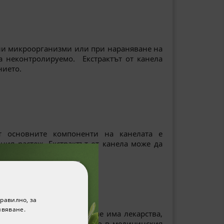
рни микроорганизми или при нараняване на
а неконтролируемо. Екстрактът от канела
нието.
от основните компоненти на канелата е
ия растеж. Екстрактът от канела може да
и чрез храната инфекции.
равилно, за
ивяване.
 като ходене. Въпреки че има лекарства,
не върху мишки, проведено в медицинския