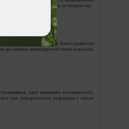
ляването и има потенциал в лечението му.
ФУНКЦИОНАЛНИ
а лечение. То се свързва с бавно развитие
оже да намали амилоидните плаки в мозъка,
становяване, като намалява възпалението.
илага при повърхностни инфекции с някои