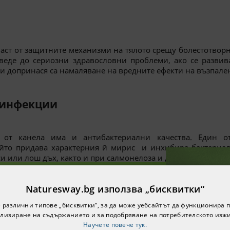
е част от защитните механизми на тялото срещу болестотво
веде до сериозни здравословни проблеми, ако се развив
и допринася са намаляване на вредните ефекти на възпале
 инфекции
т от канела има и антибактериални качества. Един 
йто придава характерния й мирис и инхибира бактериалн
си или лош дъх, както и при салмонелоза и други предаван
Naturesway.bg използва „бисквитки“
е за нашия бюлетин и ще
 различни типове „бисквитки“, за да може уебсайтът да функционира п
0% намаление за вашата
лизиране на съдържанието и за подобряване на потребителското изж
мор и затруднение в изпълнението на нормални движения
ърва поръчка!
Научете повече тук.
симптомите, няма дефинитивно лечение. Научно проучва