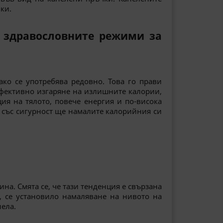
ки.
а здравословните режими за
ако се употребява редовно. Това го прави
ефективно изгаряне на излишните калории,
ия на тялото, повече енергия и по-висока
и, със сигурност ще намалите калорийния си
на. Смята се, че тази тенденция е свързана
, се установило намаляване на нивото на
нела.