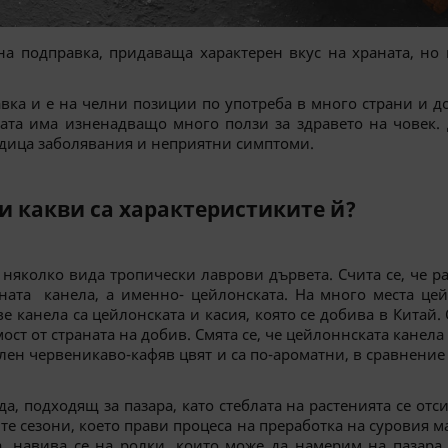
а подправка, придаваща характерен вкус на храната, но 
авка и е на челни позиции по употреба в много страни и 
елата има изненадващо много ползи за здравето на човек.
дица заболявания и неприятни симптоми.
и какви са характеристиките й?
а няколко вида тропически лаврови дървета. Счита се, че 
ната канела, а именно- цейлонската. На много места це
е канела са цейлонската и касия, която се добива в Китай.
ст от страната на добив. Смята се, че цейлоннската канела
илен червеникаво-кафяв цвят и са по-ароматни, в сравнени
а, подходящ за пазара, като стеблата на растенията се отси
те сезони, което прави процеса на преработка на суровия м
а, навива се на ролки, които може да намерим на пазара