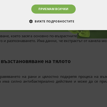
ткрива, че цейлонската канела намалява симптомите на забо
ПРИЕМАМ ВСИЧКИ
ВИЖТЕ ПОДРОБНОСТИТЕ
ОДИМИ
СТАТИСТИЧЕСКИ
МАРКЕТИНГOВИ
ане, което засяга основно по-възрастните хора, отново ням
то и разпознаването. Има данни, че екстрактът от канела м
РАНИ
 възстановяване на тялото
дравяването на рани и цялостно подкрепя процеса на въз
а има силно антибактериално действие и може да се пр