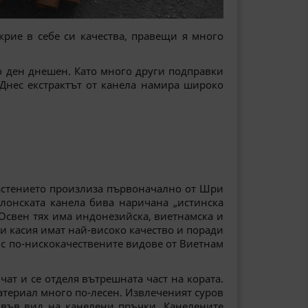
крие в себе си качества, правещи я много
до ден днешен. Като много други подправки
 Днес екстрактът от канела намира широко
растението произлиза първоначално от Шри
йлонската канела бива наричана „истинска
 Освен тях има индонезийска, виетнамска и
 и касия имат най-високо качество и поради
е с по-нискокачествените видове от Виетнам
чат и се отделя вътрешната част на кората.
атериал много по-лесен. Извлеченият суров
 във вид на канелени пръчки. Канелените